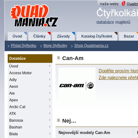
QuadMania.cz
Quadma
Úvod
Články
Závody
Katalog čtyřkolek
Bazar
Přidat čtyřkolku
Moje čtyřkolky
Shop Quadmania.cz
Can-Am
Databáze
Úvod
Doplňte prosím hist
Access Motor
Zde naleznete pře
Adly
Aeon
Aie
Apex
Arctic Cat
ATK
Nej…
Barossa
Bashan
Nejnovější modely Can-Am
Blata