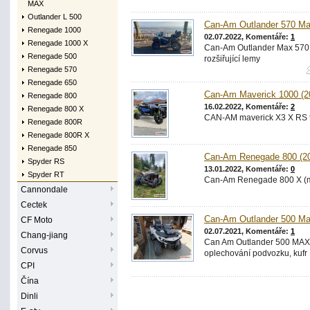
MAX
Outlander L 500
Can-Am Outlander 570 Ma
Renegade 1000
02.07.2022, Komentáře:
1
Renegade 1000 X
Can-Am Outlander Max 570 X
Renegade 500
rozšiřující lemy
Renegade 570
Renegade 650
Can-Am Maverick 1000 (2
Renegade 800
16.02.2022, Komentáře:
2
Renegade 800 X
CAN-AM maverick X3 X RS 
Renegade 800R
Renegade 800R X
Renegade 850
Can-Am Renegade 800 (2
Spyder RS
13.01.2022, Komentáře:
0
Spyder RT
Can-Am Renegade 800 X (mod
Cannondale
Cectek
Can-Am Outlander 500 Ma
CF Moto
02.07.2021, Komentáře:
1
Chang-jiang
Can Am Outlander 500 MAX D
Corvus
oplechování podvozku, kufr 
CPI
Čína
Dinli