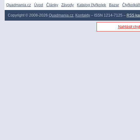
Quadmania.cz
Úvod
Články
Závody
Katalog čtyřkolek
Bazar
Čtyřkolkář
Copyright © 2008-2026
Quadmania.cz
,
Kontakty
– ISSN 1214-7125 –
RSS ka
Nahlásit chyb