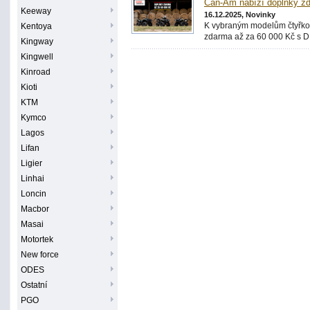
Can-Am nabízí doplňky z
Keeway
16.12.2025, Novinky
K vybraným modelům čtyřkol
Kentoya
zdarma až za 60 000 Kč s 
Kingway
Kingwell
Kinroad
Kioti
KTM
Kymco
Lagos
Lifan
Ligier
Linhai
Loncin
Macbor
Masai
Motortek
New force
ODES
Ostatní
PGO