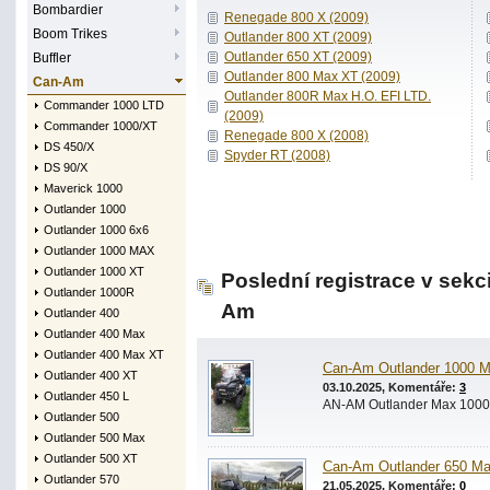
Bombardier
Renegade 800 X (2009)
Boom Trikes
Outlander 800 XT (2009)
Outlander 650 XT (2009)
Buffler
Outlander 800 Max XT (2009)
Can-Am
Outlander 800R Max H.O. EFI LTD.
Commander 1000 LTD
(2009)
Commander 1000/XT
Renegade 800 X (2008)
DS 450/X
Spyder RT (2008)
DS 90/X
Maverick 1000
Outlander 1000
Outlander 1000 6x6
Outlander 1000 MAX
Outlander 1000 XT
Poslední registrace v sekc
Outlander 1000R
Am
Outlander 400
Outlander 400 Max
Outlander 400 Max XT
Can-Am Outlander 1000 M
Outlander 400 XT
03.10.2025, Komentáře:
3
Outlander 450 L
AN-AM Outlander Max 1000 l
Outlander 500
Outlander 500 Max
Outlander 500 XT
Can-Am Outlander 650 Ma
Outlander 570
21.05.2025, Komentáře:
0