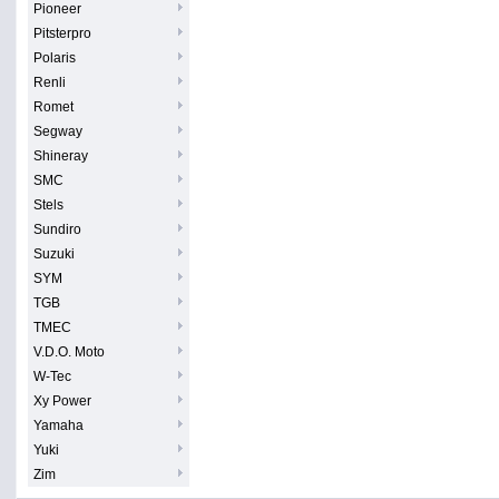
Pioneer
Pitsterpro
Polaris
Renli
Romet
Segway
Shineray
SMC
Stels
Sundiro
Suzuki
SYM
TGB
TMEC
V.D.O. Moto
W-Tec
Xy Power
Yamaha
Yuki
Zim