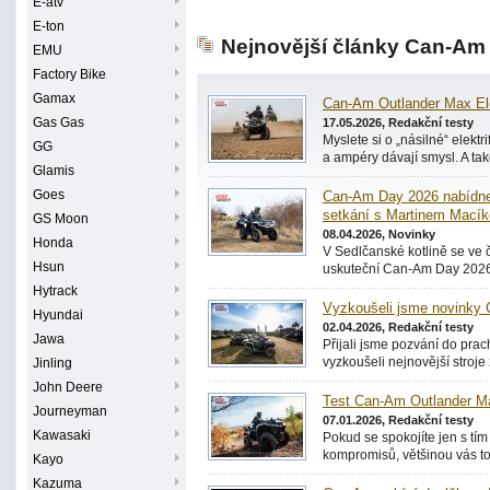
E-atv
E-ton
Nejnovější články Can-Am
EMU
Factory Bike
Gamax
Can-Am Outlander Max Elec
Gas Gas
17.05.2026, Redakční testy
Myslete si o „násilné“ elektri
GG
a ampéry dávají smysl. A tak
Glamis
Goes
Can-Am Day 2026 nabídne v
setkání s Martinem Mací
GS Moon
08.04.2026, Novinky
Honda
V Sedlčanské kotlině se ve 
Hsun
uskuteční Can-Am Day 2026,
Hytrack
Vyzkoušeli jsme novinky
Hyundai
02.04.2026, Redakční testy
Jawa
Přijali jsme pozvání do pr
vyzkoušeli nejnovější stroje
Jinling
John Deere
Test Can-Am Outlander Ma
Journeyman
07.01.2026, Redakční testy
Kawasaki
Pokud se spokojíte jen s tím
kompromisů, většinou vás t
Kayo
Kazuma