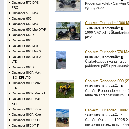
Outlander 570 DPS
Prodej čtyřkolek - Can-Am 
PRO
výroby 2023
Outlander 570 Max
Outlander 650
Can-Am Outlander 1000 M
Outlander 650 Max
12.06.2024, Komentáře:
0
Outlander 650 Max XT/P
1000 MAX XT-P. Štandardná 
Outlander 650 XT
plexi
Outlander 800
Outlander 800 Max
Outlander 800 Max XT
Can-Am Outlander 570 Ma
Outlander 800 Max XT
04.08.2023, Komentáře:
0
Čtyřkolka používaná na denn
LTD
pořádnou péčí a pravidelným
Outlander 800 XT
Outlander 800R Max
H.O. EFI LTD.
Can-Am Renegade 500 (2
Outlander 800R Max
21.09.2022, Komentáře:
0
LTD
Can Am Renegade koupená p
Outlander 800R Max XT
bude dělat radost dalšímu..
Outlander 800R Max
XT-P
Outlander 800R X mr
Can-Am Outlander 1000R 
Outlander 800R X xc
14.07.2022, Komentáře:
1
Can Am Outlander 1000R Xxc 
Outlander 800R XT-P
měl,zatím se seznamuji :-) j
Outlander 850 XT-P