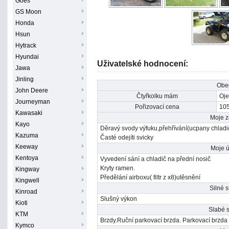
Goes
GS Moon
Honda
Hsun
Hytrack
Hyundai
Uživatelské hodnocení:
Jawa
Jinling
Obe
John Deere
Čtyřkolku mám
Oje
Journeyman
Pořizovací cena
105
Kawasaki
Moje 
Kayo
Děravý svody výfuku,přehřívání(ucpany chladič
Kazuma
Časté odejíti svicky
Keeway
Moje 
Kentoya
Vyvedení sání a chladič na přední nosič
Kryty ramen.
Kingway
Předělání airboxu( filtr z x8)utěsnění
Kingwell
Silné s
Kinroad
Slušný výkon
Kioti
Slabé s
KTM
Brzdy.Ruční parkovací brzda. Parkovací brzda 
Kymco