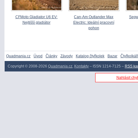
CFMoto Gladiator U6 EV:
Can-Am Outlander Max
Segw
Nejtišší gladiátor
Electric: Ideální pracovní
pohon
Quadmania.cz
Úvod
Články
Závody
Katalog čtyřkolek
Bazar
Čtyřkolkář
Copyright © 2008-2026
Quadmania.cz
,
Kontakty
– ISSN 1214-7125 –
RSS ka
Nahlásit chyb