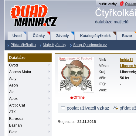
QuadMania.cz
Quadma
Úvod
Články
Závody
Katalog čtyřkolek
Bazar
Přidat čtyřkolku
Moje čtyřkolky
Shop Quadmania.cz
Databáze
Nick:
hejda11
Úvod
Město:
Liberec V
Access Motor
Kraj:
Libereck
Věk:
56 let
Adly
ICQ:
-
Aeon
Web:
Aie
Offline
Apex
Arctic Cat
poslat uživateli vzkaz
přidat u
ATK
Barossa
Registrace:
22.11.2015
Bashan
Blata