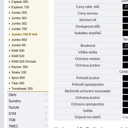
Záz
Captain 300
2/
Ceny náhr. dílů
Explorer 720
Jumbo 300
Ceny servisu
Jumbo 301
Servisní síť
Jumbo 302
Dostupnost dílů
Jumbo 700
Nabídka doplňků
Jumbo 720 R 4x4
Te
Jumbo 850
Jumbo R5
2/
Brodivost
RAM 300
Výška sedla
RAM 520
Ochrana motoru
RAM 520 Onroad
Ochrana jezdce
Razeer 300
Cest
Snake 100
Sport 850
Pohodlí jezdce
Titan 300
Pohodlí spolujezdce
Tomahawk 200
Možnosti uchycení zavazadel
Stels
Ochrana jezdce
Sundiro
Ochrana spolujezdce
Suzuki
Světla
SYM
Dojezd na nádrž
Cc
TGB
TMEC