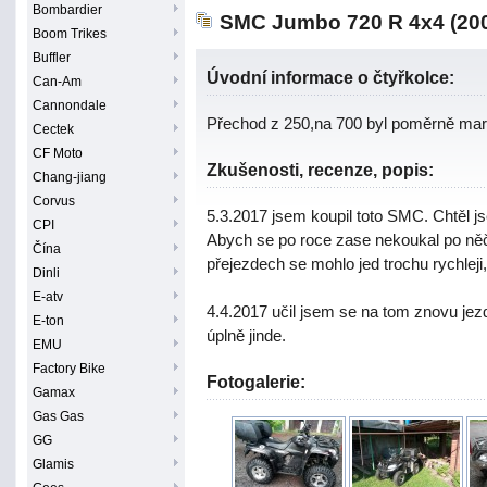
Bombardier
SMC Jumbo 720 R 4x4 (20
Boom Trikes
Buffler
Úvodní informace o čtyřkolce:
Can-Am
Cannondale
Přechod z 250,na 700 byl poměrně mark
Cectek
CF Moto
Zkušenosti, recenze, popis:
Chang-jiang
Corvus
5.3.2017 jsem koupil toto SMC. Chtěl js
CPI
Abych se po roce zase nekoukal po něč
Čína
přejezdech se mohlo jed trochu rychleji
Dinli
E-atv
4.4.2017 učil jsem se na tom znovu jezd
E-ton
úplně jinde.
EMU
Factory Bike
Fotogalerie:
Gamax
Gas Gas
GG
Glamis