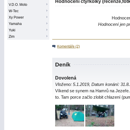
Hodnocení čtyřkolky (recenze,fot
V.D.O. Moto
W-Tec
Xy Power
Hodnoce
Yamaha
Hodnocení jen pr
Yuki
Zim
Komentáře (2)
Deník
Dovolená
Vloženo: 5.1.2019, Datum konání: 31.8
Víkend se synem na Hamrů na Jezeře. P
to. Tam porce začlo zlobit chlazení (pu