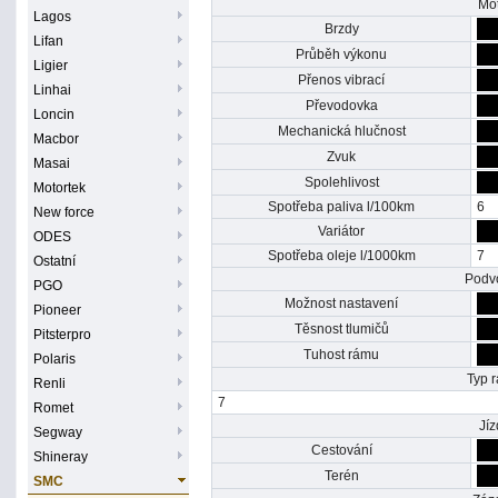
Mo
Lagos
Brzdy
Lifan
Průběh výkonu
Ligier
Přenos vibrací
Linhai
Převodovka
Loncin
Mechanická hlučnost
Macbor
Zvuk
Masai
Spolehlivost
Motortek
Spotřeba paliva l/100km
6
New force
Variátor
ODES
Spotřeba oleje l/1000km
7
Ostatní
Podv
PGO
Možnost nastavení
Pioneer
Těsnost tlumičů
Pitsterpro
Tuhost rámu
Polaris
Typ 
Renli
7
Romet
Jíz
Segway
Cestování
Shineray
Terén
SMC