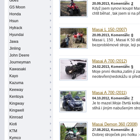
Goes
20.09.2013, Komentáře:
2
GS Moon
Když jsem synovi koupil Mas
chtít běhat , tak jsem si na p
Honda
Hsun
Hytrack
Masai L 150 (2007)
Hyundai
20.09.2013, Komentáře:
0
Masai L 150 , Masai K 50 dět
Jawa
bezproblémové stroje, leji p
Jinling
John Deere
Masai A 700 (2012)
Journeyman
24.02.2013, Komentáře:
5
Kawasaki
Moje první 4kolka,zatím jí za
Kayo
neotevřen(nedokážu si předst
Kazuma
Keeway
Masai A 700 (2011)
Kentoya
04.10.2012, Komentáře:
7
Je to mazel.Moje čtvrtá kolka
Kingway
stíhá i jiným nabušeným stro
Kingwell
Kinroad
Kioti
Masai Demon 360 (2008)
27.08.2012, Komentáře:
4
KTM
Dobrej stroječek pro holku :-
Kymco