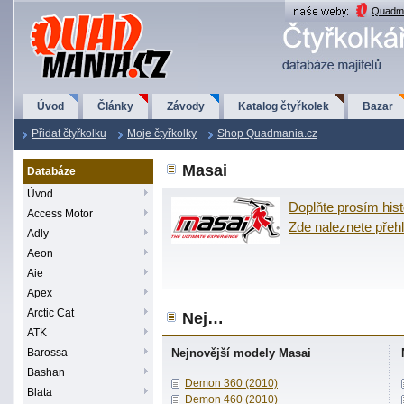
QuadMania.cz
Quadma
Úvod
Články
Závody
Katalog čtyřkolek
Bazar
Přidat čtyřkolku
Moje čtyřkolky
Shop Quadmania.cz
Masai
Databáze
Úvod
Doplňte prosím hist
Access Motor
Zde naleznete pře
Adly
Aeon
Aie
Apex
Arctic Cat
Nej…
ATK
Barossa
Nejnovější modely Masai
Bashan
Demon 360 (2010)
Blata
Demon 460 (2010)