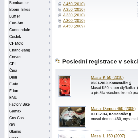
Bombardier
A 450 (2010)
Boom Trikes
A 350 (2010)
A 330 (2010)
Buffler
A 300 (2010)
Can-Am
A 450 (2009)
Cannondale
Cectek
CF Moto
Chang-jiang
Corvus
Poslední registrace v sekc
CPI
Čína
Dinli
Masai K 50 (2010)
03.01.2019, Komentáře:
0
E-atv
Masai K50 super čtyřkolka.:):)
E-ton
a přežila všechno kromě pras
EMU
Factory Bike
Masai Demon 460 (2008)
Gamax
09.11.2014, Komentáře:
0
Gas Gas
masai demno 460, myslim si
GG
Glamis
Masai L 150 (2007)