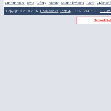
Quadmania.cz
Úvod
Články
Závody
Katalog čtyřkolek
Bazar
Čtyřkolkář
Copyright © 2008-2026
Quadmania.cz
,
Kontakty
– ISSN 1214-7125 –
RSS ka
Nahlásit chyb