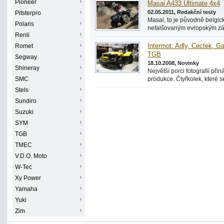
Pioneer
Masai A433 Ultimate 4x4
02.05.2011, Redakční testy
Pitsterpro
Masai, to je původně belgic
Polaris
nefalšovaným evropským zá
Renli
Romet
Intermot: Adly, Cectek,
TGB
Segway
18.10.2008, Novinky
Shineray
Největší porci fotografií při
SMC
produkce. Čtyřkolek, které se
Stels
Sundiro
Suzuki
SYM
TGB
TMEC
V.D.O. Moto
W-Tec
Xy Power
Yamaha
Yuki
Zim