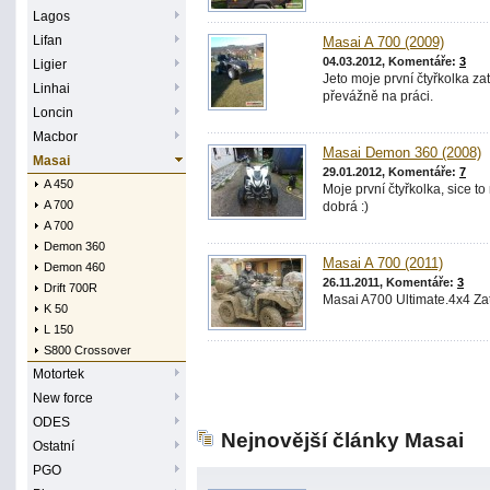
Lagos
Lifan
Masai A 700 (2009)
04.03.2012, Komentáře:
3
Ligier
Jeto moje první čtyřkolka za
Linhai
převážně na práci.
Loncin
Macbor
Masai Demon 360 (2008)
Masai
29.01.2012, Komentáře:
7
A 450
Moje první čtyřkolka, sice t
A 700
dobrá :)
A 700
Demon 360
Masai A 700 (2011)
Demon 460
26.11.2011, Komentáře:
3
Drift 700R
Masai A700 Ultimate.4x4 Zat
K 50
L 150
S800 Crossover
Motortek
New force
ODES
Nejnovější články Masai
Ostatní
PGO