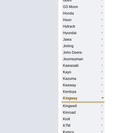
Goes
GS Moon
Honda
Hsun
Hytrack
Hyundai
Jawa
Jinling
John Deere
Journeyman
Kawasaki
Kayo
Kazuma
Keeway
Kentoya
Kingway
Kingwell
Kinroad
Kioti
KTM
Kymco