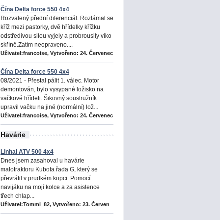
Čína Delta force 550 4x4
Rozvalený přední diferenciál. Rozlámal se
kříž mezi pastorky, dvě hřídelky křížku
odstředivou silou vyjely a probrousily víko
skříně.Zatím neopraveno....
Uživatel:francoise, Vytvořeno:
24. Červenec
Čína Delta force 550 4x4
08/2021 - Přestal pálit 1. válec. Motor
demontován, bylo vysypané ložisko na
vačkové hřídeli. Šikovný soustružník
upravil vačku na jiné (normální) lož...
Uživatel:francoise, Vytvořeno:
24. Červenec
Havárie
Linhai ATV 500 4x4
Dnes jsem zasahoval u havárie
malotraktoru Kubota řada G, který se
převrátil v prudkém kopci. Pomocí
navijáku na mojí kolce a za asistence
třech chlap...
Uživatel:Tommi_82, Vytvořeno:
23. Červen