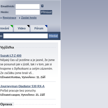
Email/nick:
Heslo:
Registrace
Zaslat heslo
tování
Video
Fórum
zi:
Vyjížďka
Suzuki LT-Z 400
Nějaký čas už jezdíme a je jasné, že jsme
se posunuli jak v jízdě, tak i v tom, jak si
hrajeme s čtyřkolkami a celým zázemím.
Ze začátku jsme brali vš...
Uživatel:Koldas, Vytvořeno:
11. Září
Journeyman Gladiator 530 RX-A
Pořád pracuje bez poruchy.
Uživatel:casper, Vytvořeno:
21. Září
Oprava