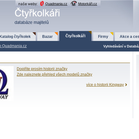
Quadmania.cz
Motorkáři.cz
Čtyřkolkáři
Katalog čtyřkolek
Bazar
Firmy
Akce a ces
p Quadmania.cz
Vyhledávání v Databá
Doplňte prosím historii značky
Zde naleznete přehled všech modelů značky
více o historii Kingway