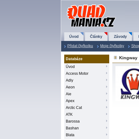
QuadMania.cz
Úvod
Články
Závody
Přidat čtyřkolku
Moje čtyřkolky
Sho
Kingway
Databáze
Úvod
Access Motor
Adly
Aeon
Aie
Apex
Arctic Cat
ATK
Barossa
Bashan
Blata