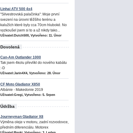
Linhai ATV 500 4x4
"Silvestrovská palačinka": Moje první
svezení na úrovni těžšího terénu a
kalužích které byly cca 70cm hluboké. No
vyzkoušel jsem si to a už nikdy tako...
Uživatel:Dutch500, Vytvořeno:
11. Únor
Dovolená
Can-Am Outlander 1000
Tak jsem 4kolu převlíkl do nového kabátu
:-D
Uživatel:Jarin4X4, Vytvořeno:
28. Únor
CF Moto Gladiator X850
Albánie - Makedonie 2019
Uživatel:Gregi, Vytvořeno:
5. Srpen
Údržba
Journeyman Gladiator X8
Výměna oleje v motoru, zadní rozvodovce,
předním diferenciálu. Motorex
Uživatel:Reski, Vytvořeno:
3. Leden