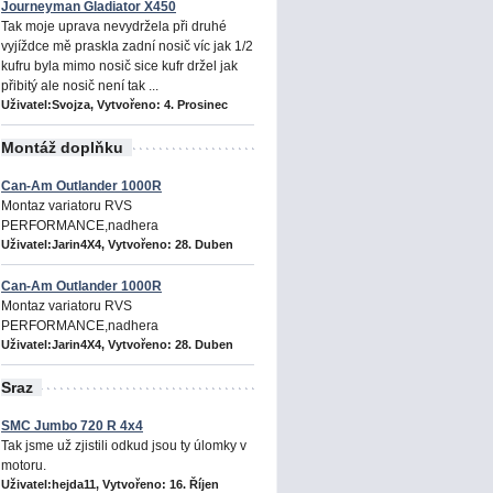
Journeyman Gladiator X450
Tak moje uprava nevydržela při druhé
vyjíždce mě praskla zadní nosič víc jak 1/2
kufru byla mimo nosič sice kufr držel jak
přibitý ale nosič není tak ...
Uživatel:Svojza, Vytvořeno:
4. Prosinec
Montáž doplňku
Can-Am Outlander 1000R
Montaz variatoru RVS
PERFORMANCE,nadhera
Uživatel:Jarin4X4, Vytvořeno:
28. Duben
Can-Am Outlander 1000R
Montaz variatoru RVS
PERFORMANCE,nadhera
Uživatel:Jarin4X4, Vytvořeno:
28. Duben
Sraz
SMC Jumbo 720 R 4x4
Tak jsme už zjistili odkud jsou ty úlomky v
motoru.
Uživatel:hejda11, Vytvořeno:
16. Říjen