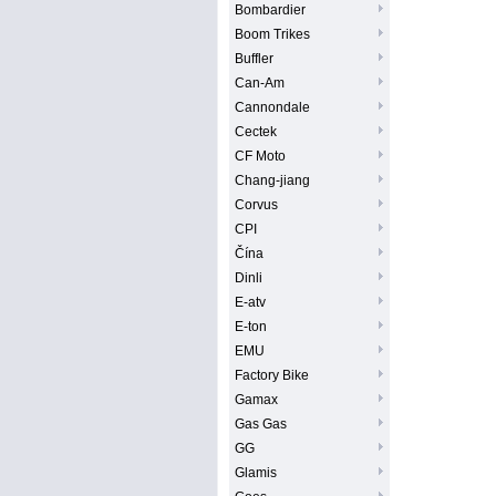
Bombardier
Boom Trikes
Buffler
Can-Am
Cannondale
Cectek
CF Moto
Chang-jiang
Corvus
CPI
Čína
Dinli
E-atv
E-ton
EMU
Factory Bike
Gamax
Gas Gas
GG
Glamis