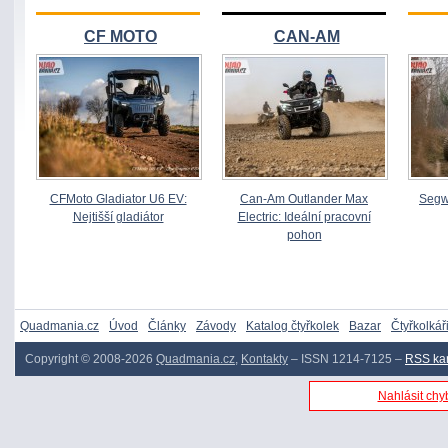
CF MOTO
CAN-AM
CFMoto Gladiator U6 EV:
Can-Am Outlander Max
Segw
Nejtišší gladiátor
Electric: Ideální pracovní
pohon
Quadmania.cz
Úvod
Články
Závody
Katalog čtyřkolek
Bazar
Čtyřkolkář
Copyright © 2008-2026
Quadmania.cz
,
Kontakty
– ISSN 1214-7125 –
RSS ka
Nahlásit chyb