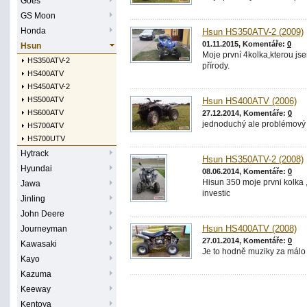
Goes
GS Moon
Honda
Hsun HS350ATV-2 (2009)
01.11.2015, Komentáře:
0
Hsun
Moje první 4kolka,kterou jsem
HS350ATV-2
přírody.
HS400ATV
HS450ATV-2
HS500ATV
Hsun HS400ATV (2006)
HS600ATV
27.12.2014, Komentáře:
0
jednoduchý ale problémový st
HS700ATV
HS700UTV
Hytrack
Hsun HS350ATV-2 (2008)
Hyundai
08.06.2014, Komentáře:
0
Hisun 350 moje prvni kolka ,
Jawa
investic
Jinling
John Deere
Journeyman
Hsun HS400ATV (2008)
27.01.2014, Komentáře:
0
Kawasaki
Je to hodně muziky za málo
Kayo
Kazuma
Keeway
Kentoya