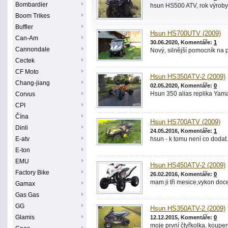
Bombardier
hsun HS500 ATV, rok výroby 
Boom Trikes
Buffler
Hsun HS700UTV (2009)
Can-Am
30.06.2020, Komentáře:
1
Cannondale
Nový, silnější pomocník na 
Cectek
CF Moto
Hsun HS350ATV-2 (2009)
Chang-jiang
02.05.2020, Komentáře:
0
Hsun 350 alias replika Yam
Corvus
CPI
Čína
Hsun HS700ATV (2009)
Dinli
24.05.2016, Komentáře:
1
E-atv
hsun - k tomu není co dodat.
E-ton
EMU
Hsun HS450ATV-2 (2009)
Factory Bike
26.02.2016, Komentáře:
0
mam ji tři mesice,vykon doc
Gamax
Gas Gas
GG
Hsun HS350ATV-2 (2009)
Glamis
12.12.2015, Komentáře:
0
moje první čtyřkolka. koupe