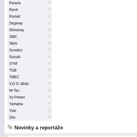
Polaris
Renli
Romet
Segway
Shineray
SMC
Stels
Sundiro
Suzuki
SYM
TGB
TMEC
V.D.O. Moto
W-Tec
Xy Power
Yamaha
Yuki
Zim
Novinky a reportáže