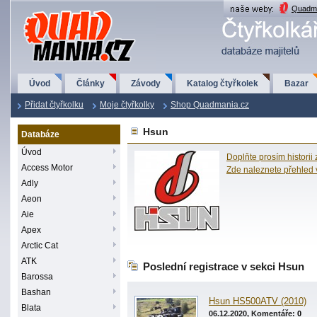
QuadMania.cz
Quadma
Úvod
Články
Závody
Katalog čtyřkolek
Bazar
Přidat čtyřkolku
Moje čtyřkolky
Shop Quadmania.cz
Hsun
Databáze
Úvod
Doplňte prosím historii
Access Motor
Zde naleznete přehled
Adly
Aeon
Aie
Apex
Arctic Cat
ATK
Poslední registrace v sekci Hsun
Barossa
Bashan
Hsun HS500ATV (2010)
Blata
06.12.2020, Komentáře:
0