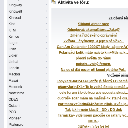
Aktivita ve fóru:
Kingway
Kingwell
Kinroad
Založená t
Kioti
Šikland winter race
Odpojovač akumulátoru...Jakej?
KTM
Změna řidičského oprávnění
Kymco
.Zvířata ...čtyřkolky...a jejich páníčko...
Lagos
Can Am Outlander 1000XT klady -zápory.Ať.
Lifan
Polarisáci kolik máte najeto km+Mth na k...
Ligier
přední světla do rámu
Linhai
polaris...volný řemen.
Loncin
Na co si dát pozor při koupi ojetého Pol...
Macbor
Vložené pří
Masai
Tonykar>Jarin4X4> jenže já žádný FB nemá.
Motortek
ošan>Jarin4X4> To je velká škoda to máš ..
cele forum šlo do kopru,je spousta skupi...
New force
dudroš> zdar mám na mašině 4x stejné dis..
ODES
cartmanxv>Jarin4X4>Zatím nijak, u vás je..
Ostatní
Tak jak hrnete kluci? :-DD :-DD :lol:
PGO
farmicka> viděl jsem pacoše co rafany vo..
Pioneer
Ne B-)
Pitsterpro
JURA> ;-) (y) (y) (y)