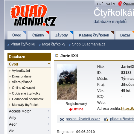
QuadMania.cz
Quadma
Úvod
Články
Závody
Katalog čtyřkolek
Bazar
Přidat čtyřkolku
Moje čtyřkolky
Shop Quadmania.cz
Jarin4X4
Databáze
Úvod
Nick:
Jarin4
Vyhledávání
ID:
83183
Dnes přidané
Město:
Týn nad
Včera přidané
Kraj:
Jihoče
Online uživatelé
Věk:
49 let
Odcizené čtyřkolky
ICQ:
-
Hodnocení pneumatik
Web:
Registrovaný
Manuály čtyřkolek
Adresa profilu:
https:/
Offline
Access Motor
Adly
poslat uživateli vzkaz
přidat uživatel
Aeon
Aie
Registrace:
09.06.2010