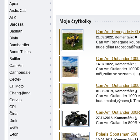
Apex
Arctic Cat
ATK
Moje čtyřkolky
Barossa
Bashan
Can-Am Renegade 500 (
21.09.2022, Komentáře:
0
Blata
Can Am Renegade koupená
Bombardier
bude dělat radost dalšímu
Boom Trikes
Buffler
Can-Am Outlander 1000
14.07.2022, Komentáře:
1
Can-Am
Can Am Outlander 1000R Xx
Cannondale
měl,zatím se seznamuji :-)
Cectek
Can-Am Outlander 1000 
CF Moto
01.08.2019, Komentáře:
3
Chang-jiang
Can Am Outlander 1000 e
Corvus
bude makat,výbava,KIT rad
CPI
Can-Am Outlander 800R
Čína
27.11.2018, Komentáře:
3
Dinli
Can Am Outlander 800R XT
E-atv
E-ton
Polaris Sportsman 500 H
10.02.2011, Komentáře:
38