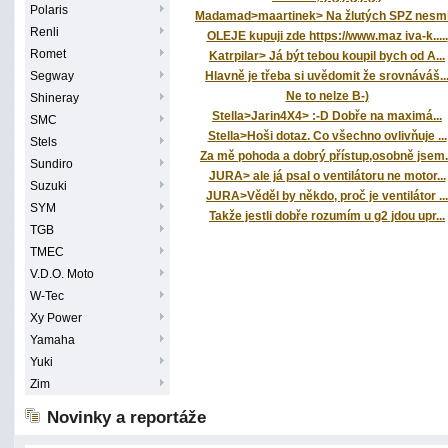
Polaris
Madamad>maartinek> Na žlutých SPZ nesmí.
Renli
OLEJE kupuji zde https://www.maz iva-k.....
Romet
Katrpilar> Já být tebou koupil bych od A...
Segway
Hlavně je třeba si uvědomit že srovnáváš..
Ne to nelze B-)
Shineray
Stella>Jarin4X4> :-D Dobře na maximá...
SMC
Stella>Hoši dotaz. Co všechno ovlivňuje ...
Stels
Za mě pohoda a dobrý přístup,osobně jsem.
Sundiro
JURA> ale já psal o ventilátoru ne motor...
Suzuki
JURA>Věděl by někdo, proč je ventilátor ...
SYM
Takže jestli dobře rozumím u g2 jdou upr...
TGB
TMEC
V.D.O. Moto
W-Tec
Xy Power
Yamaha
Yuki
Zim
Novinky a reportáže