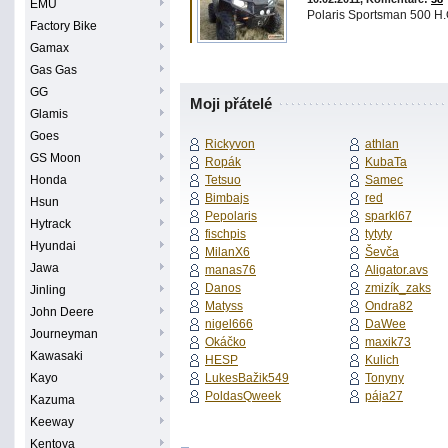
EMU
Polaris Sportsman 500 H.O
Factory Bike
Gamax
Gas Gas
GG
Moji přátelé
Glamis
Goes
Rickyvon
athlan
GS Moon
Ropák
KubaTa
Honda
Tetsuo
Samec
Bimbajs
red
Hsun
Pepolaris
sparkl67
Hytrack
fischpis
tytyty
Hyundai
MilanX6
Ševča
Jawa
manas76
Aligator.avs
Danos
zmizík_zaks
Jinling
Matyss
Ondra82
John Deere
nigel666
DaWee
Journeyman
Okáčko
maxik73
Kawasaki
HESP
Kulich
Kayo
LukesBažik549
Tonyny
PoldasQweek
pája27
Kazuma
Keeway
Kentoya