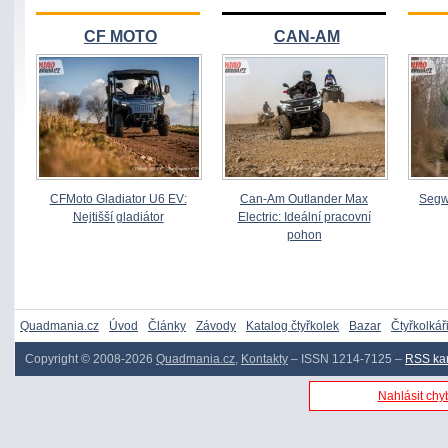
CF MOTO
CAN-AM
CFMoto Gladiator U6 EV:
Can-Am Outlander Max
Segw
Nejtišší gladiátor
Electric: Ideální pracovní
pohon
Quadmania.cz
Úvod
Články
Závody
Katalog čtyřkolek
Bazar
Čtyřkolkář
Copyright © 2008-2026
Quadmania.cz
,
Kontakty
– ISSN 1214-7125 –
RSS ka
Nahlásit chyb