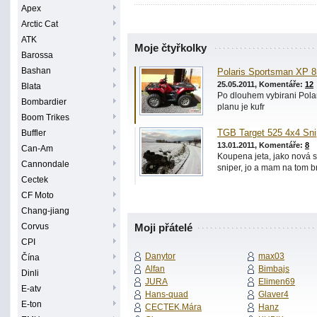
Apex
Arctic Cat
ATK
Moje čtyřkolky
Barossa
Bashan
Polaris Sportsman XP 8
25.05.2011, Komentáře:
12
Blata
Po dlouhem vybirani Pola
Bombardier
planu je kufr
Boom Trikes
Buffler
TGB Target 525 4x4 Sni
13.01.2011, Komentáře:
8
Can-Am
Koupena jeta, jako nová s
Cannondale
sniper, jo a mam na tom b
Cectek
CF Moto
Chang-jiang
Corvus
Moji přátelé
CPI
Danytor
max03
Čína
Alfan
Bimbajs
Dinli
JURA
Elimen69
E-atv
Hans-quad
Glaver4
E-ton
CECTEK.Mára
Hanz