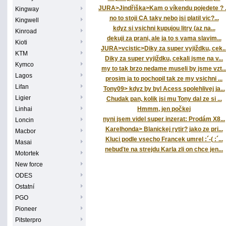
JURA>Jindřiška>Kam o víkendu pojedete ? .
Kingway
no to stoji CA taky nebo jsi platil vic?...
Kingwell
kdyz si vsichni kupujou litry (az na...
Kinroad
dekuji za prani, ale ja to s vama slavim...
Kioti
JURA>vcistic>Diky za super vyjiždku, cek..
KTM
Diky za super vyjiždku, cekali jsme na v...
Kymco
my to tak brzo nedame museli by jsme vzt..
Lagos
prosim ja to pochopil tak ze my vsichni ...
Lifan
Tony09> kdyz by byl Acess spolehlivej ja...
Ligier
Chudak pan, kolik jsi mu Tony dal ze si ...
Linhai
Hmmm, jen počkej
nyni jsem videl super inzerat: Prodám X8...
Loncin
Karelhonda> Blanickej rytir? jako ze pri...
Macbor
Kluci podle vsecho Francek umrel :´-( :´...
Masai
nebuďte na strejdu Karla zli on chce jen...
Motortek
New force
ODES
Ostatní
PGO
Pioneer
Pitsterpro