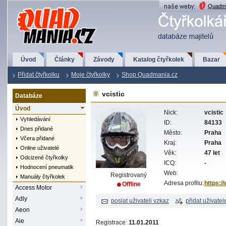
QuadMania.cz
Quadma
Úvod
Články
Závody
Katalog čtyřkolek
Bazar
Přidat čtyřkolku
Moje čtyřkolky
Shop Quadmania.cz
vcistic
Databáze
Úvod
Nick:
vcistic
Vyhledávání
ID:
84133
Dnes přidané
Město:
Praha
Včera přidané
Kraj:
Praha
Online uživatelé
Věk:
47 let
Odcizené čtyřkolky
ICQ:
-
Hodnocení pneumatik
Web:
Registrovaný
Manuály čtyřkolek
Adresa profilu:
https:/
Offline
Access Motor
Adly
poslat uživateli vzkaz
přidat uživatel
Aeon
Aie
Registrace:
11.01.2011