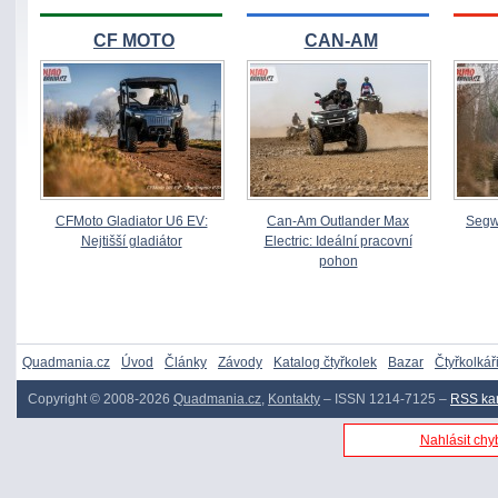
CF MOTO
CAN-AM
CFMoto Gladiator U6 EV:
Can-Am Outlander Max
Segw
Nejtišší gladiátor
Electric: Ideální pracovní
pohon
Quadmania.cz
Úvod
Články
Závody
Katalog čtyřkolek
Bazar
Čtyřkolkář
Copyright © 2008-2026
Quadmania.cz
,
Kontakty
– ISSN 1214-7125 –
RSS ka
Nahlásit chyb