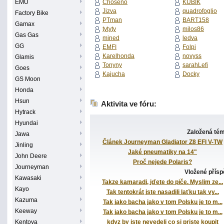
EMU
Choseno
KUBIK
Jizva
quadrofoglio
Factory Bike
PTman
BART158
Gamax
tytyty
milos86
Gas Gas
mined
ledva
GG
EMFI
Folpi
Karelhonda
novyss
Glamis
Tonyny
sarahLefi
Goes
Kajucha
Docky
GS Moon
Honda
Hsun
Aktivita ve fóru:
Hytrack
Hyundai
Založená té
Jawa
Článek Journeyman Gladiator Z8 EFI V-TW
Jinling
Jaké pneumatiky na 14"
John Deere
Proč nejede Polaris?
Journeyman
Vložené přís
Kawasaki
Takze kamaradi, jďete do piče. Myslim ze...
Kayo
Tak tentokrát jste nasadili laťku tak vy...
Kazuma
Tak jako bacha jako v tom Polsku je to m...
Keeway
Tak jako bacha jako v tom Polsku je to m...
Kentoya
kdyz by jste nevedeli co si priste koupit