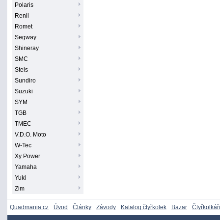
Polaris
Renli
Romet
Segway
Shineray
SMC
Stels
Sundiro
Suzuki
SYM
TGB
TMEC
V.D.O. Moto
W-Tec
Xy Power
Yamaha
Yuki
Zim
Quadmania.cz
Úvod
Články
Závody
Katalog čtyřkolek
Bazar
Čtyřkolkář