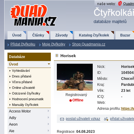
QuadMania.cz
Quadma
Úvod
Články
Závody
Katalog čtyřkolek
Bazar
Přidat čtyřkolku
Moje čtyřkolky
Shop Quadmania.cz
Horisek
Databáze
Úvod
Nick:
Horise
Vyhledávání
ID:
104504
Dnes přidané
Město:
Choce
Včera přidané
Kraj:
Pardub
Online uživatelé
Věk:
23 let
Odcizené čtyřkolky
Registrovaný
ICQ:
-
Hodnocení pneumatik
Offline
Web:
Manuály čtyřkolek
Adresa profilu:
https:/
Access Motor
Adly
poslat uživateli vzkaz
přidat uživatel
Aeon
Aie
Registrace:
04.08.2023