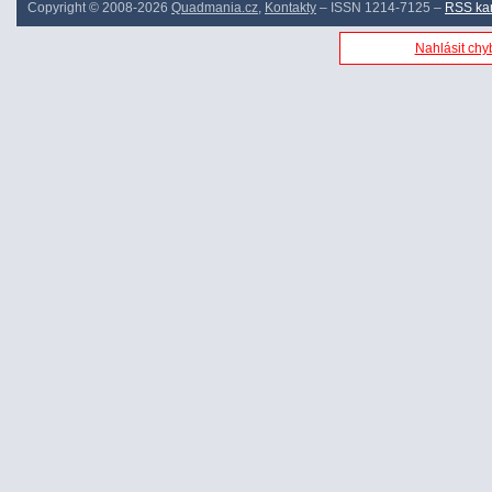
Copyright © 2008-2026
Quadmania.cz
,
Kontakty
– ISSN 1214-7125 –
RSS ka
Nahlásit chyb