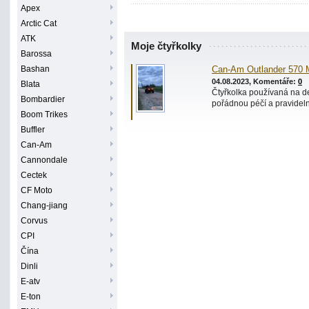
Apex
Arctic Cat
ATK
Moje čtyřkolky
Barossa
Bashan
Can-Am Outlander 570 
04.08.2023, Komentáře:
0
Blata
Čtyřkolka používaná na de
Bombardier
pořádnou péčí a pravideln
Boom Trikes
Buffler
Can-Am
Cannondale
Cectek
CF Moto
Chang-jiang
Corvus
CPI
Čína
Dinli
E-atv
E-ton