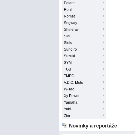
Polaris
Renli
Romet
Segway
Shineray
SMC
Stels
Sundiro
Suzuki
SYM
TGB
TMEC
V.D.O. Moto
W-Tec
Xy Power
Yamaha
Yuki
Zim
Novinky a reportáže