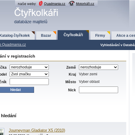
Quadmania.cz
Motorkáři.cz
Čtyřkolkáři
Katalog čtyřkolek
Bazar
Firmy
Akce a ces
p Quadmania.cz
Vyhledávání v Databá
ní v registracích
ačka
Země
Vyber zemi
odel
Kraj
Vyber oblast
čník
Město
Nick
 hledání
Journeyman Gladiator X5 (2010)