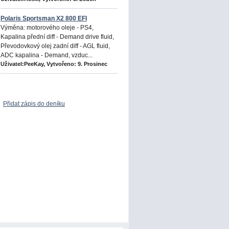
Polaris Sportsman X2 800 EFI
Výměna: motorového oleje - PS4,
Kapalina přední diff - Demand drive fluid,
Převodovkový olej zadní diff - AGL fluid,
ADC kapalina - Demand, vzduc...
Uživatel:PeeKay, Vytvořeno:
9. Prosinec
Přidat zápis do deníku