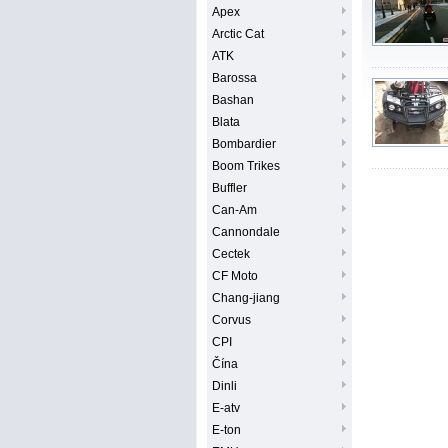
Apex
Arctic Cat
ATK
Barossa
Bashan
Blata
Bombardier
Boom Trikes
Buffler
Can-Am
Cannondale
Cectek
CF Moto
Chang-jiang
Corvus
CPI
Čína
Dinli
E-atv
E-ton