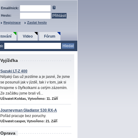
Email/nick:
Heslo:
Registrace
Zaslat heslo
tování
Video
Fórum
zi:
Vyjížďka
Suzuki LT-Z 400
Nějaký čas už jezdíme a je jasné, že jsme
se posunuli jak v jízdě, tak i v tom, jak si
hrajeme s čtyřkolkami a celým zázemím.
Ze začátku jsme brali vš...
Uživatel:Koldas, Vytvořeno:
11. Září
Journeyman Gladiator 530 RX-A
Pořád pracuje bez poruchy.
Uživatel:casper, Vytvořeno:
21. Září
Oprava