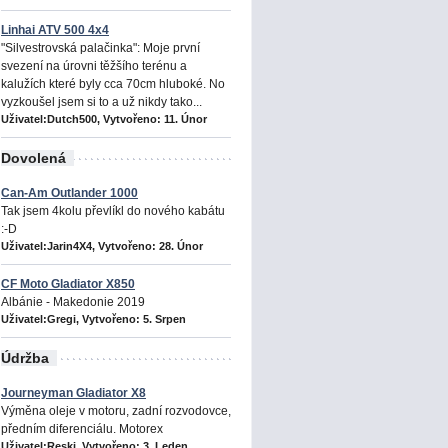
Linhai ATV 500 4x4
"Silvestrovská palačinka": Moje první
svezení na úrovni těžšího terénu a
kalužích které byly cca 70cm hluboké. No
vyzkoušel jsem si to a už nikdy tako...
Uživatel:Dutch500, Vytvořeno:
11. Únor
Dovolená
Can-Am Outlander 1000
Tak jsem 4kolu převlíkl do nového kabátu
:-D
Uživatel:Jarin4X4, Vytvořeno:
28. Únor
CF Moto Gladiator X850
Albánie - Makedonie 2019
Uživatel:Gregi, Vytvořeno:
5. Srpen
Údržba
Journeyman Gladiator X8
Výměna oleje v motoru, zadní rozvodovce,
předním diferenciálu. Motorex
Uživatel:Reski, Vytvořeno:
3. Leden