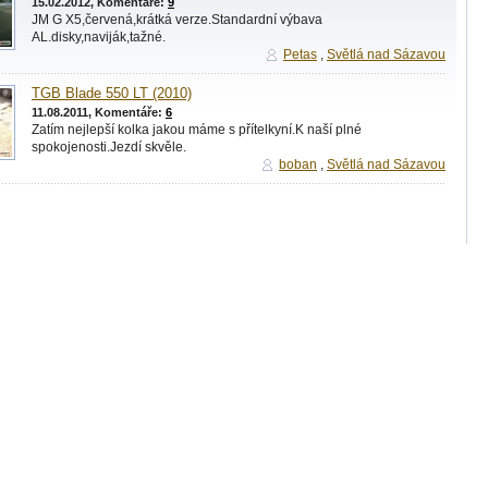
15.02.2012, Komentáře:
9
JM G X5,červená,krátká verze.Standardní výbava
AL.disky,naviják,tažné.
Petas
,
Světlá nad Sázavou
TGB Blade 550 LT (2010)
11.08.2011, Komentáře:
6
Zatím nejlepší kolka jakou máme s přítelkyní.K naší plné
spokojenosti.Jezdí skvěle.
boban
,
Světlá nad Sázavou