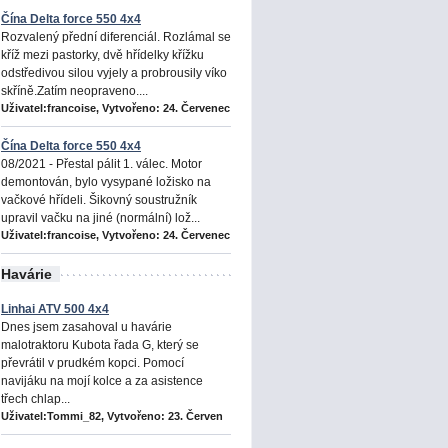
Čína Delta force 550 4x4
Rozvalený přední diferenciál. Rozlámal se
kříž mezi pastorky, dvě hřídelky křížku
odstředivou silou vyjely a probrousily víko
skříně.Zatím neopraveno....
Uživatel:francoise, Vytvořeno:
24. Červenec
Čína Delta force 550 4x4
08/2021 - Přestal pálit 1. válec. Motor
demontován, bylo vysypané ložisko na
vačkové hřídeli. Šikovný soustružník
upravil vačku na jiné (normální) lož...
Uživatel:francoise, Vytvořeno:
24. Červenec
Havárie
Linhai ATV 500 4x4
Dnes jsem zasahoval u havárie
malotraktoru Kubota řada G, který se
převrátil v prudkém kopci. Pomocí
navijáku na mojí kolce a za asistence
třech chlap...
Uživatel:Tommi_82, Vytvořeno:
23. Červen