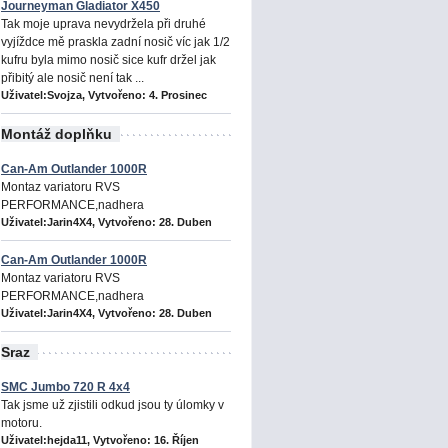
Journeyman Gladiator X450
Tak moje uprava nevydržela při druhé
vyjíždce mě praskla zadní nosič víc jak 1/2
kufru byla mimo nosič sice kufr držel jak
přibitý ale nosič není tak ...
Uživatel:Svojza, Vytvořeno:
4. Prosinec
Montáž doplňku
Can-Am Outlander 1000R
Montaz variatoru RVS
PERFORMANCE,nadhera
Uživatel:Jarin4X4, Vytvořeno:
28. Duben
Can-Am Outlander 1000R
Montaz variatoru RVS
PERFORMANCE,nadhera
Uživatel:Jarin4X4, Vytvořeno:
28. Duben
Sraz
SMC Jumbo 720 R 4x4
Tak jsme už zjistili odkud jsou ty úlomky v
motoru.
Uživatel:hejda11, Vytvořeno:
16. Říjen