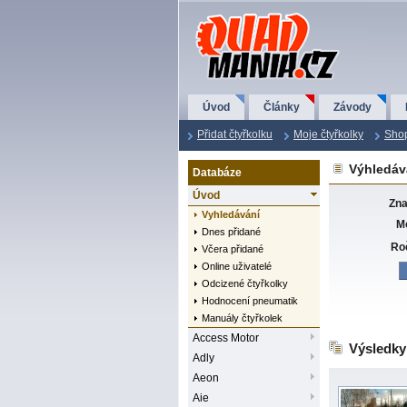
QuadMania.cz
Úvod
Články
Závody
Přidat čtyřkolku
Moje čtyřkolky
Sho
Výhledává
Databáze
Úvod
Zn
Vyhledávání
M
Dnes přidané
Ro
Včera přidané
Online uživatelé
Odcizené čtyřkolky
Hodnocení pneumatik
Manuály čtyřkolek
Access Motor
Výsledky
Adly
Aeon
Aie