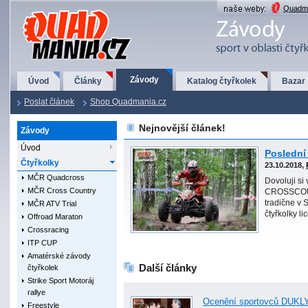
QuadMania.cz
Quadma
Závody
Úvod
Články
Katalog čtyřkolek
Bazar
Poslat článek
Shop Quadmania.cz
Nejnovější článek!
Závody
Úvod
Poslední
Čtyřkolky
23.10.2018,
MČR Quadcross
Dovoluji si
MČR Cross Country
CROSSCOUN
tradične v 
MČR ATV Trial
čtyřkolky l
Offroad Maraton
Crossracing
ITP CUP
Amatérské závody
Další články
čtyřkolek
Strike Sport Motoráj
rallye
Ocenění sportovců DUKL
Freestyle