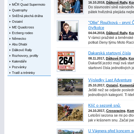
16.10.2018,
Dálkové Rally
,
Ko
MČR Quad Supermoto
Do slavnostní síně národníh
Quatrophy
pátek hvězdná plejáda nejle
Sněžná plochá dráha
Ostatní
"Ollie" Roučková – první 
ME Quadcross
čtyřkolce
Erzberg rodeo
04.04.2018,
Dálkové Rally
,
Ko
V rámci pražské a brněnské 
Německo
potkat členy týmu Moto Raci
Abu Dhabi
Dálkové Rally
Dakarská startovní čísla
Rozhovory, profily
08.11.2017,
Dálkové Rally
,
Kom
Kalendáře
Dakarští jezdci mají svá sta
Pozvánky
startovní čísla jednotlivých j
Tratě a tréninky
Výsledky Last Adventure
25.10.2017,
Ostatní
,
Komentář
Ještě než se odjede posledn
jednotlivých kategorií. Ti kteř
Klíč o sezoně snů:
24.10.2017,
Crossracing
,
Kom
Letošní sezona se mi po dl
jak v krásnem snu. Začal jsem
U Vágnera před koncem s