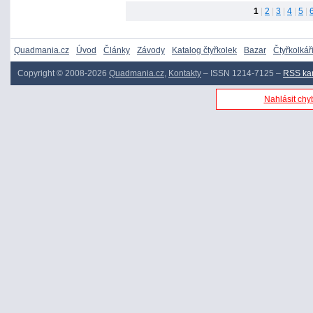
1
|
2
|
3
|
4
|
5
|
Quadmania.cz
Úvod
Články
Závody
Katalog čtyřkolek
Bazar
Čtyřkolkář
Copyright © 2008-2026
Quadmania.cz
,
Kontakty
– ISSN 1214-7125 –
RSS ka
Nahlásit chyb