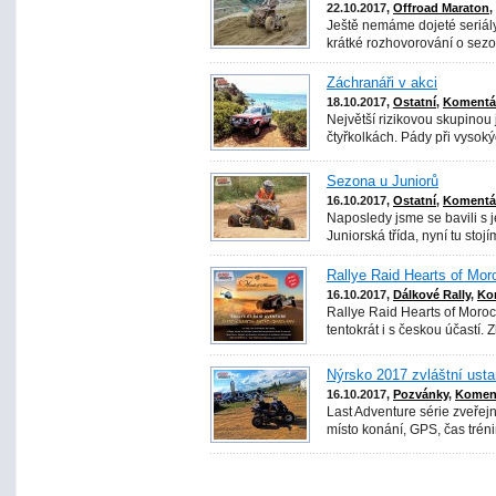
22.10.2017,
Offroad Maraton
,
Ještě nemáme dojeté seriály,
krátké rozhovorování o sezo
Záchranáři v akci
18.10.2017,
Ostatní
,
Komentář
Největší rizikovou skupinou
čtyřkolkách. Pády při vysok
Sezona u Juniorů
16.10.2017,
Ostatní
,
Komentář
Naposledy jsme se bavili s j
Juniorská třída, nyní tu stojí
Rallye Raid Hearts of Mor
16.10.2017,
Dálkové Rally
,
Ko
Rallye Raid Hearts of Moroc
tentokrát i s českou účastí. 
Nýrsko 2017 zvláštní ust
16.10.2017,
Pozvánky
,
Koment
Last Adventure série zveřejn
místo konání, GPS, čas tréni