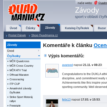
QuadMania.cz
Quadma
Závody
Úvod
Články
Katalog čtyřkolek
Bazar
Poslat článek
Shop Quadmania.cz
Komentáře k článku
Ocen
Závody
Úvod
Výpis komentářů:
Čtyřkolky
MČR Quadcross
avareed
napsal
21.11. v 08:23
:
MČR Cross Country
MČR ATV Trial
Congratulations to the DUKLA athle
Offroad Maraton
discipline, and commitment really
Crossracing
Achievements like this inspire you
ITP CUP
sporting community. Well deserved 
Amatérské závody
čtyřkolek
Strike Sport Motoráj
felix13
napsal
17.03. v 15:53
:
rallye
Freestyle