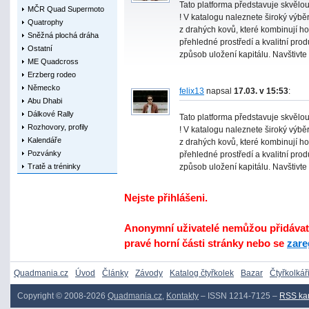
Tato platforma představuje skvělou
MČR Quad Supermoto
! V katalogu naleznete široký výbě
Quatrophy
z drahých kovů, které kombinují ho
Sněžná plochá dráha
přehledné prostředí a kvalitní produk
Ostatní
způsob uložení kapitálu. Navštivte 
ME Quadcross
Erzberg rodeo
Německo
felix13
napsal
17.03. v 15:53
:
Abu Dhabi
Dálkové Rally
Tato platforma představuje skvělou
Rozhovory, profily
! V katalogu naleznete široký výbě
Kalendáře
z drahých kovů, které kombinují ho
Pozvánky
přehledné prostředí a kvalitní produk
Tratě a tréninky
způsob uložení kapitálu. Navštivte 
Nejste přihlášeni.
Anonymní uživatelé nemůžou přidávat 
pravé horní části stránky nebo se
zare
Quadmania.cz
Úvod
Články
Závody
Katalog čtyřkolek
Bazar
Čtyřkolkář
Copyright © 2008-2026
Quadmania.cz
,
Kontakty
– ISSN 1214-7125 –
RSS ka