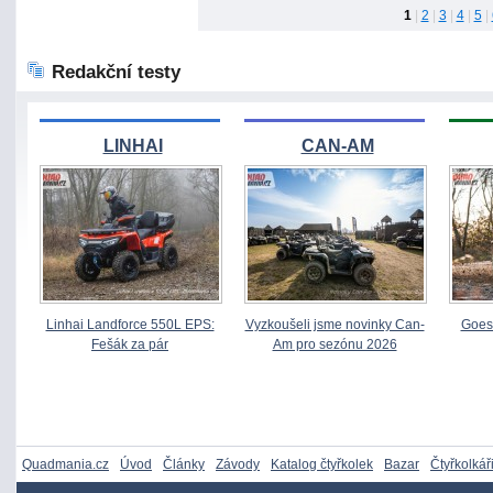
1
|
2
|
3
|
4
|
5
|
Redakční testy
LINHAI
CAN-AM
Linhai Landforce 550L EPS:
Vyzkoušeli jsme novinky Can-
Goes 
Fešák za pár
Am pro sezónu 2026
Quadmania.cz
Úvod
Články
Závody
Katalog čtyřkolek
Bazar
Čtyřkolkář