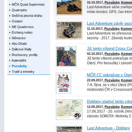
16.10.2017,
Pozvánky
,
Koment
MČR Quad Supermoto
Last Adventure série zveřejn
Quatrophy
místo konání, GPS, čas tréni
Sněžná plochá dráha
Ostatní
Last Adventure závěr sez
ME Quadcross
11.10.2017,
Pozvánky
,
Koment
Erzberg rodeo
Last Adventure se přesouvá
sezony - 2017. Závody budou
Německo
Abu Dhabi
Již tento víkend Cross Co
Dálkové Rally
02.10.2017,
Pozvánky
,
Koment
Rozhovory, profily
Již tento víkend pokračuje da
Kalendáře
Úterý. Pro fanoušky i závod
Pozvánky
Tratě a tréninky
MČR CC pokračuje v Úter
22.09.2017,
Pozvánky
,
Koment
7-8. října, se v obci Úterý 
mistrovství ČR v Crosscount
Dobřany startují tento vík
12.06.2017,
Pozvánky
,
Koment
17.06.2017 - 20. ročník 2
závodu SOBOTA: Motorky 2 h (
Last Adventure - Dobřany