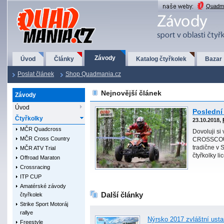
QuadMania.cz
Quadma
Závody
Úvod
Články
Katalog čtyřkolek
Bazar
Poslat článek
Shop Quadmania.cz
Nejnovější článek
Závody
Úvod
Poslední
Čtyřkolky
23.10.2018,
MČR Quadcross
Dovoluji si
MČR Cross Country
CROSSCOUN
tradične v 
MČR ATV Trial
čtyřkolky l
Offroad Maraton
Crossracing
ITP CUP
Amatérské závody
Další články
čtyřkolek
Strike Sport Motoráj
rallye
Nýrsko 2017 zvláštní ust
Freestyle