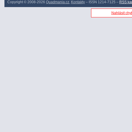
Copyright © 2008-2026
Quadmania.cz
,
Kontakty
– ISSN 1214-7125 –
RSS ka
Nahlásit chyb