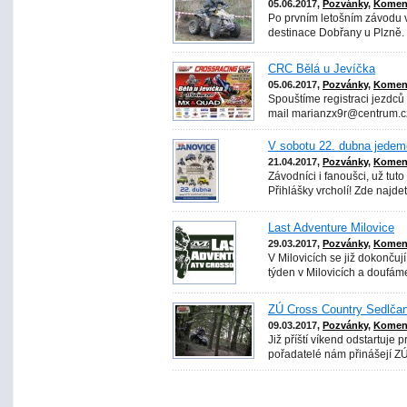
05.06.2017,
Pozvánky
,
Koment
Po prvním letošním závodu v
destinace Dobřany u Plzně.
CRC Bělá u Jevíčka
05.06.2017,
Pozvánky
,
Koment
Spouštíme registraci jezdc
mail marianzx9r@centrum.cz 
V sobotu 22. dubna jedem
21.04.2017,
Pozvánky
,
Koment
Závodníci i fanoušci, už tu
Přihlášky vrcholí! Zde najde
Last Adventure Milovice
29.03.2017,
Pozvánky
,
Koment
V Milovicích se již dokončuj
týden v Milovicích a doufáme
ZÚ Cross Country Sedlča
09.03.2017,
Pozvánky
,
Koment
Již příští víkend odstartuje 
pořadatelé nám přinášejí ZÚ