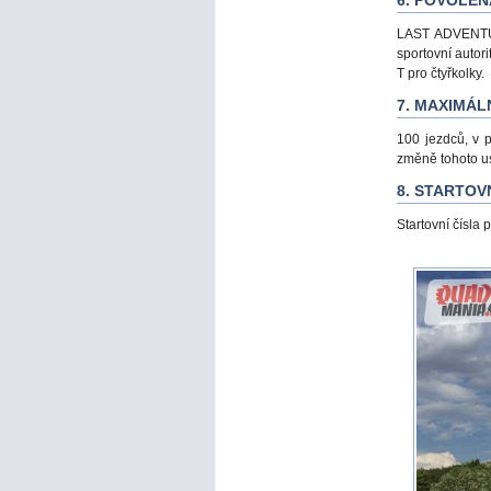
6. POVOLEN
LAST ADVENTUR
sportovní autor
T pro čtyřkolky.
7. MAXIMÁL
100 jezdců, v 
změně tohoto u
8. STARTOV
Startovní čísla 