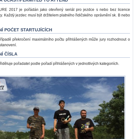
Á ÚČAST/PERMITED TO ATTEND
E 2017 je pořádán jako otevřený seriál pro jezdce s nebo bez licence
ity. Každý jezdec musí být držitelem platného řidičského oprávnění sk. B nebo
NÍ POĆET STARTUJÍCÍCH
případě překročení maximálního počtu přihlášených může jury rozhodnout o
stanovení.
NÍ ČÍSLA
přiděluje pořadatel podle pořadí přihlášených v jednotlivých kategoriích.