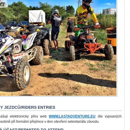
KY JEZDCŮ/RIDERS ENTRIES
lašuji elektronicky přes web
WWW.LASTADVENTURE.EU
dle vypsaných
osobně při formální přejímce v den otevření sekretariátu závodu.