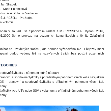
ek Denk
 Jan Strapek
u: Ivana Polomisová
ý komisař: Polomis Václav ml.
č: J. Růžička - ProSprint
Jan Polomis
konán v souladu se Sportovním řádem ATV CROSSOVER, Vydání 2016,
1/2000 Sb. o provozu na pozemních komunikacích a těmito Zvláštními
bíhat na uzavřených tratích , kde nebude vyžadována RZ . Přejezdy mezi
etapami budou vedeny též na uzavřených tratích bez použití pozemních
ATEGORIES
ortovní čtyřkolky s náhonem jedné nápravy
acovní a sportovní čtyřkolky s přiřaditelným pohonem všech kol a navijákem
 – pracovní a sportovní čtyřkolky s přiřaditelným pohonem všech kol,
vinný
yřkolky typu UTV nebo SSV s volantem a přiřaditelným pohonem všech kol,
vinný