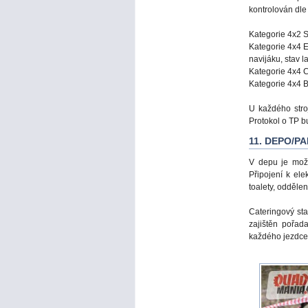
kontrolován dle 
Kategorie 4x2 S
Kategorie 4x4 E
navijáku, stav l
Kategorie 4x4 C
Kategorie 4x4 B
U každého stro
Protokol o TP 
11. DEPO/P
V depu je mož
Připojení k ele
toalety, odděle
Cateringový st
zajištěn pořad
každého jezdce