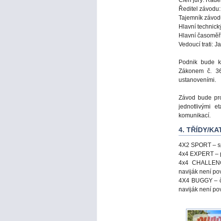
Člen jury: Rad
Ředitel závodu:
Tajemník závod
Hlavní technick
Hlavní časoměři
Vedoucí trati: 
Podnik bude 
Zákonem č. 36
ustanoveními.
Závod bude pro
jednotlivými 
komunikací.
4. TŘÍDY/K
4X2 SPORT – sp
4x4 EXPERT – pr
4x4 CHALLENGE
naviják není po
4X4 BUGGY – čt
naviják není po