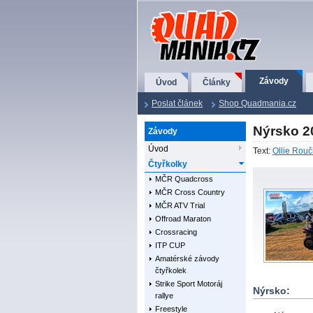
QuadMania.cz
Závody
Úvod
Články
Poslat článek
Shop Quadmania.cz
Nýrsko 2
Závody
Úvod
Text:
Ollie Rou
Čtyřkolky
MČR Quadcross
MČR Cross Country
MČR ATV Trial
Offroad Maraton
Crossracing
ITP CUP
Amatérské závody
čtyřkolek
Strike Sport Motoráj
Nýrsko:
rallye
Freestyle