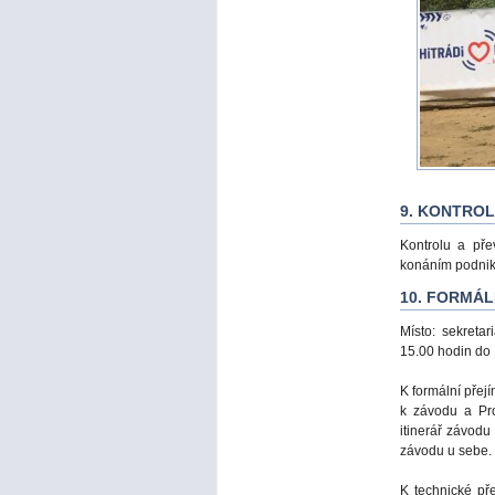
9. KONTRO
Kontrolu a pře
konáním podniku
10. FORMÁL
Místo: sekreta
15.00 hodin do 
K formální přej
k závodu a Pro
itinerář závodu
závodu u sebe.
K technické př