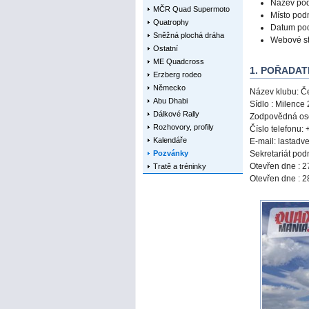
Název po
MČR Quad Supermoto
Místo pod
Quatrophy
Datum pod
Sněžná plochá dráha
Webové st
Ostatní
ME Quadcross
1. POŘADA
Erzberg rodeo
Německo
Název klubu: Če
Abu Dhabi
Sídlo : Milence
Dálkové Rally
Zodpovědná oso
Rozhovory, profily
Číslo telefonu
Kalendáře
E-mail: lastad
Pozvánky
Sekretariát pod
Otevřen dne : 2
Tratě a tréninky
Otevřen dne : 2