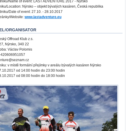
dniku/Name of event: LAST ADVENTURE 2017 - Nýrsko
niku/Location: Nýrsko – objekt bývalých kasáren, Česká republika
niku/Date of event: 27.10. - 28.10.2017
ránky/Website:
www.lastadventure.eu
TEL/ORGANISATOR
ský Offroad Klub z.s.
 27, Nýrsko, 340 22
ba: Václav Polomis
: +420606951057
venture@seznam.cz
niku: v místě formální přejímky v areálu bývalých kasáren Nýrsko
7.10.2017 od 14:00 hodin do 23:00 hodin
8.10.2017 od 08:00 hodin do 18:00 hodin