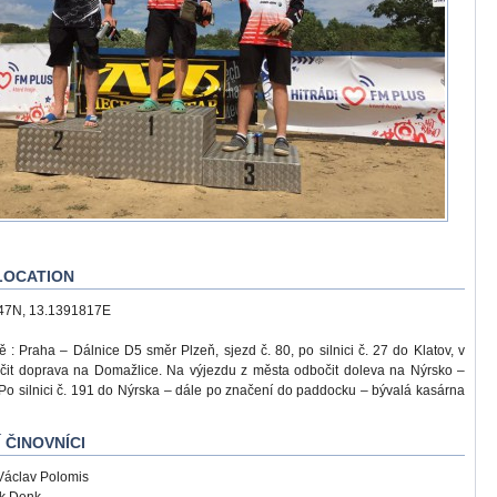
/LOCATION
47N, 13.1391817E
ě : Praha – Dálnice D5 směr Plzeň, sjezd č. 80, po silnici č. 27 do Klatov, v
čit doprava na Domažlice. Na výjezdu z města odbočit doleva na Nýrsko –
Po silnici č. 191 do Nýrska – dále po značení do paddocku – bývalá kasárna
Í ČINOVNÍCI
Václav Polomis