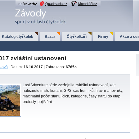
Quadmania.cz
Motorkáři.cz
Katalog čtyřkolek
Bazar
Čtyřkolkáři
Firmy
Akce a ces
017 zvláštní ustanovení
čková
| Datum:
16.10.2017
| Zobrazeno:
6765×
Last Adventure série zveřejnila zvláštní ustanovení, kde
naleznete místo konání, GPS, čas tréninků, hlavní činovníky,
maximální počet startujících, kategorie, časy startu do etap,
protesty, pojištění...