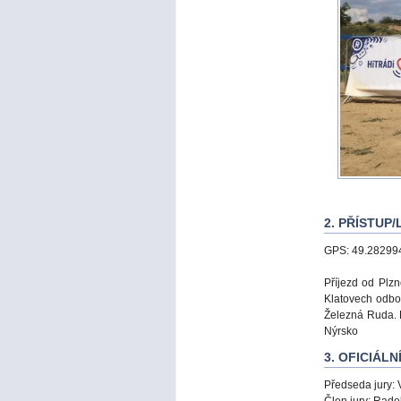
2. PŘÍSTUP
GPS: 49.28299
Příjezd od Plzn
Klatovech odbo
Železná Ruda. 
Nýrsko
3. OFICIÁLN
Předseda jury: 