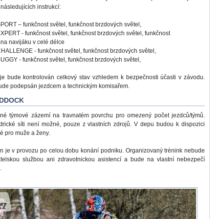
následujících instrukcí:
PORT – funkčnost světel, funkčnost brzdových světel,
XPERT - funkčnost světel, funkčnost brzdových světel, funkčnost
ana navijáku v celé délce
HALLENGE - funkčnost světel, funkčnost brzdových světel,
UGGY - funkčnost světel, funkčnost brzdových světel,
je bude kontrolován celkový stav vzhledem k bezpečnosti účasti v závodu.
bude podepsán jezdcem a technickým komisařem.
ADDOCK
né týmové zázemí na travnatém povrchu pro omezený počet jezdců/týmů.
ktrické síti není možné, pouze z vlastních zdrojů. V depu budou k dispozici
né pro muže a ženy.
an je v provozu po celou dobu konání podniku. Organizovaný trénink nebude
atelskou službou ani zdravotnickou asistencí a bude na vlastní nebezpečí
.