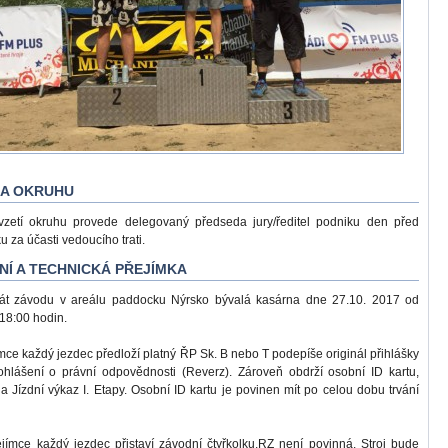
LA OKRUHU
vzetí okruhu provede delegovaný předseda jury/ředitel podniku den před
 za účasti vedoucího trati.
NÍ A TECHNICKÁ PŘEJÍMKA
riát závodu v areálu paddocku Nýrsko bývalá kasárna dne 27.10. 2017 od
18:00 hodin.
ímce každý jezdec předloží platný ŘP Sk. B nebo T podepíše originál přihlášky
hlášení o právní odpovědnosti (Reverz). Zároveň obdrží osobní ID kartu,
 a Jízdní výkaz I. Etapy. Osobní ID kartu je povinen mít po celou dobu trvání
ejímce každý jezdec přistaví závodní čtyřkolku.RZ není povinná. Stroj bude