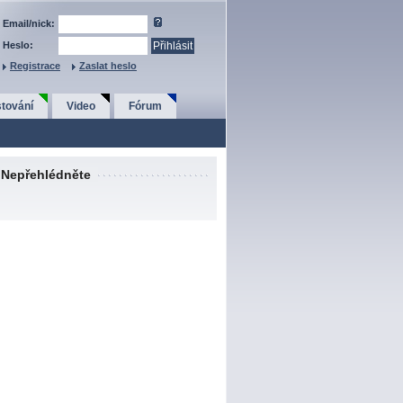
Email/nick:
Heslo:
Registrace
Zaslat heslo
tování
Video
Fórum
Nepřehlédněte