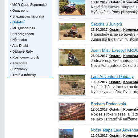
18.10.2017,
Ostatní
,
Komentář
MČR Quad Supermoto
Největší rizikovou skupinou
Quatrophy
čtyřkolkách. Pády při vysok
Sněžná plochá dráha
Ostatní
Sezona u Juniorů
ME Quadcross
16.10.2017,
Ostatní
,
Komentář
Erzberg rodeo
Naposledy jsme se bavili s j
Juniorská třída, nyní tu stojí
Německo
Abu Dhabi
Jsem Mistr Evropy! K
Dálkové Rally
26.09.2017,
Ostatní
,
Komentář
Rozhovory, profily
Jedna z nejextrémnějších s
Kalendáře
Nova Portugalsko. Což pro 
Pozvánky
Tratě a tréninky
Last Adventure Dobřany
10.07.2017,
Ostatní
,
Komentář
V pátek 7.července se na d
čtyřkolky a autíčka. Pvní roční
Erzberg Rodeo volá
12.06.2017,
Ostatní
,
Komentář
Rok se s rokem sešel a již 
se jako již tradičně můžeme t
Noční etapa Last Adventu
12.04.2017,
Ostatní
,
Komentář