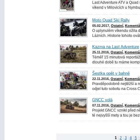
Last Adventure ATV a Quad 
víkend v Milovicích u Nymbu
Moto Quad Ski Rally
05.02.2017,
Ostatní
,
Komentář
O uplynulém víkendu ožila 
Lázních. Historie tohoto ová
Kazma na Last Adventure
25.11.2016,
Ostatní
,
Komentář
Téměř 15 minutová reportáž 
dlouhé době tu máme komplex
Šestka opět v bahně
22.11.2016,
Ostatní
,
Komentář
Pravděpodobně nejtěžší a n
odjel tuto sobotu na Cross Co
GNCC volá
07.11.2016,
Ostatní
,
Komentář
Projekt GNCC vznikl před ně
té nejvyšší mety a tou je be
1
|
2
|
3
|
4
|
5
|