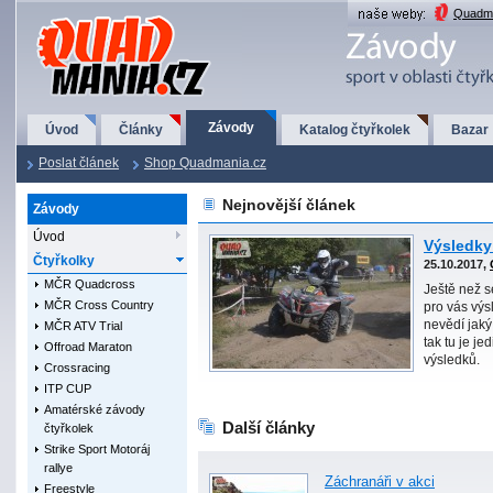
QuadMania.cz
Quadma
Závody
Úvod
Články
Katalog čtyřkolek
Bazar
Poslat článek
Shop Quadmania.cz
Nejnovější článek
Závody
Úvod
Výsledky
Čtyřkolky
25.10.2017,
MČR Quadcross
Ještě než s
MČR Cross Country
pro vás výsl
nevědí jaký
MČR ATV Trial
tak tu je je
Offroad Maraton
výsledků.
Crossracing
ITP CUP
Amatérské závody
Další články
čtyřkolek
Strike Sport Motoráj
rallye
Záchranáři v akci
Freestyle