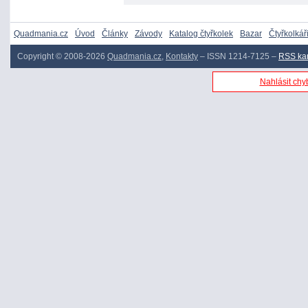
Quadmania.cz
Úvod
Články
Závody
Katalog čtyřkolek
Bazar
Čtyřkolkář
Copyright © 2008-2026
Quadmania.cz
,
Kontakty
– ISSN 1214-7125 –
RSS ka
Nahlásit chyb