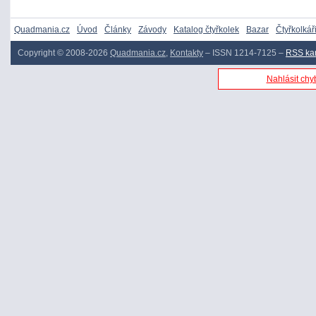
Quadmania.cz
Úvod
Články
Závody
Katalog čtyřkolek
Bazar
Čtyřkolkář
Copyright © 2008-2026
Quadmania.cz
,
Kontakty
– ISSN 1214-7125 –
RSS ka
Nahlásit chyb