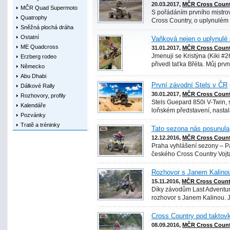
20.03.2017,
MČR Cross Count
MČR Quad Supermoto
S pořádáním prvního mistrov
Quatrophy
Cross Country, o uplynulém v
Sněžná plochá dráha
Ostatní
Vaňková nejen o uplynulé
ME Quadcross
31.01.2017,
MČR Cross Count
Jmenuji se Kristýna (Kiki #
Erzberg rodeo
přivedl taťka Břéta. Můj prv
Německo
Abu Dhabi
První závodní Stels v ČR
Dálkové Rally
30.01.2017,
MČR Cross Count
Rozhovory, profily
Stels Guepard 850i V-Twin, 
Kalendáře
loňském představení, nastala o
Pozvánky
Tratě a tréninky
Tato sezona nás posunula
12.12.2016,
MČR Cross Count
Praha vyhlášení sezony – 
českého Cross Country Vojta N
Rozhovor s Janem Kalino
15.11.2016,
MČR Cross Count
Díky závodům Last Adventure 
rozhovor s Janem Kalinou. Ja
Cross Country pod taktovk
08.09.2016,
MČR Cross Count