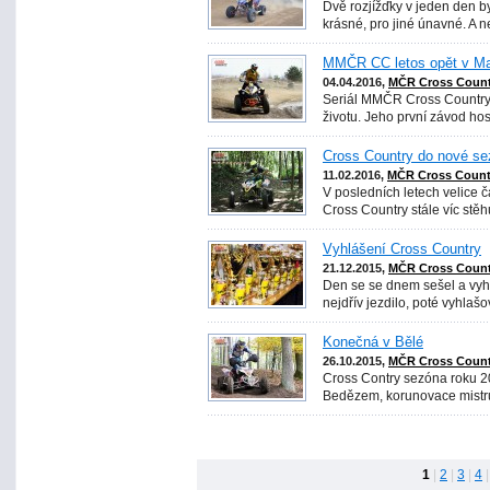
Dvě rozjížďky v jeden den b
krásné, pro jiné únavné. A 
MMČR CC letos opět v Ma
04.04.2016,
MČR Cross Count
Seriál MMČR Cross Country 
životu. Jeho první závod hos
Cross Country do nové se
11.02.2016,
MČR Cross Count
V posledních letech velice č
Cross Country stále víc stěh
Vyhlášení Cross Country
21.12.2015,
MČR Cross Count
Den se se dnem sešel a vyhl
nejdřív jezdilo, poté vyhlaš
Konečná v Bělé
26.10.2015,
MČR Cross Count
Cross Contry sezóna roku 20
Bedězem, korunovace mistrů
1
|
2
|
3
|
4
|