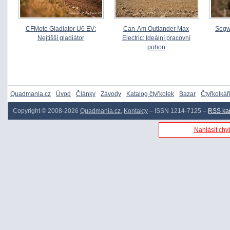
CFMoto Gladiator U6 EV:
Can-Am Outlander Max
Segw
Nejtišší gladiátor
Electric: Ideální pracovní
pohon
Quadmania.cz
Úvod
Články
Závody
Katalog čtyřkolek
Bazar
Čtyřkolkář
Copyright © 2008-2026
Quadmania.cz
,
Kontakty
– ISSN 1214-7125 –
RSS ka
Nahlásit chyb