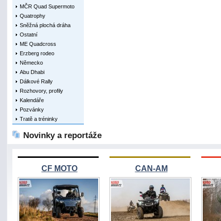
MČR Quad Supermoto
Quatrophy
Sněžná plochá dráha
Ostatní
ME Quadcross
Erzberg rodeo
Německo
Abu Dhabi
Dálkové Rally
Rozhovory, profily
Kalendáře
Pozvánky
Tratě a tréninky
Novinky a reportáže
CF MOTO
CAN-AM