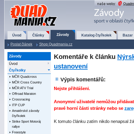
QuadMania.cz
Quadma
Závody
Úvod
Články
Katalog čtyřkolek
Bazar
Poslat článek
Shop Quadmania.cz
Komentáře k článku
Nýrsk
Závody
Úvod
ustanovení
Čtyřkolky
MČR Quadcross
Výpis komentářů:
MČR Cross Country
Nejste přihlášeni.
MČR ATV Trial
Offroad Maraton
Crossracing
Anonymní uživatelé nemůžou přidávat 
ITP CUP
pravé horní části stránky nebo se
zare
Amatérské závody
čtyřkolek
K tomuto článku zatím nikdo nenapsal ž
Strike Sport Motoráj
rallye
Freestyle