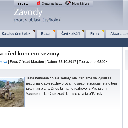
Quadmania.cz
Motorkáři.cz
Katalog čtyřkolek
Bazar
Čtyřkolkáři
Firmy
Akce a ces
a před koncem sezony
čková
|
Foto:
Offroad Maraton | Datum:
22.10.2017
| Zobrazeno:
6340×
Ještě nemáme dojeté seriály, ale i tak jsme se vydali za
jezdci na krátké rozhovorování o sezoně současné a o tom
jaké mají plány. Dnes tu máme rozhovor s Michalem
Vágnerem, který prozradí kam se chystá příští rok.