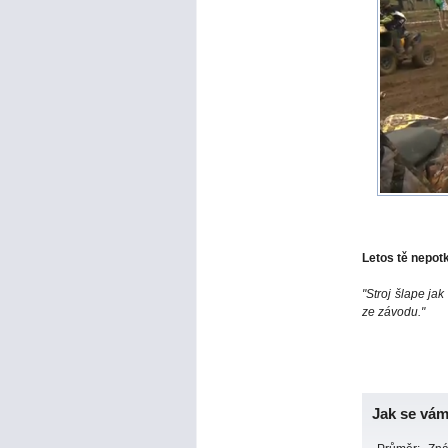
Letos tě nepot
"Stroj šlape ja
ze závodu."
Jak se vám 