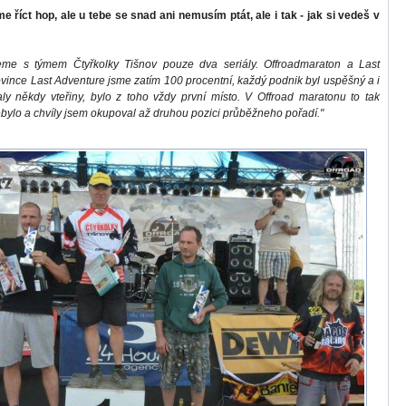
 říct hop, ale u tebe se snad ani nemusím ptát, ale i tak - jak si vedeš v
eme s týmem Čtyřkolky Tišnov pouze dva seriály. Offroadmaraton a Last
vince Last Adventure jsme zatím 100 procentní, každý podnik byl uspěšný a i
ly někdy vteřiny, bylo z toho vždy první místo. V Offroad maratonu to tak
ylo a chvíly jsem okupoval až druhou pozici průběžneho pořadí."