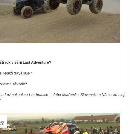
íští rok v sérii Last Adventure?
 vydrží tak já taky."
uvidíme závodit?
snad už nakouknu i za hranice.... třeba Maďarsko, Slovensko a Německo mají
"