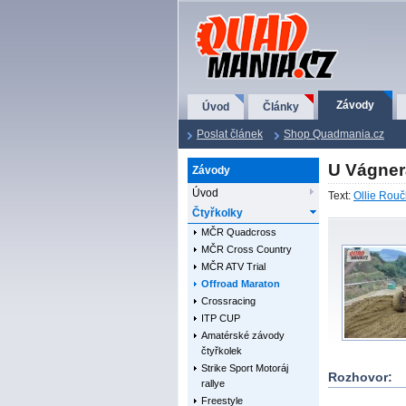
QuadMania.cz
Závody
Úvod
Články
Poslat článek
Shop Quadmania.cz
U Vágner
Závody
Úvod
Text:
Ollie Rou
Čtyřkolky
MČR Quadcross
MČR Cross Country
MČR ATV Trial
Offroad Maraton
Crossracing
ITP CUP
Amatérské závody
čtyřkolek
Strike Sport Motoráj
Rozhovor:
rallye
Freestyle