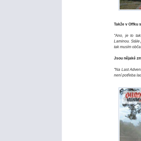
Takže v Offku s
"Ano, je to ta
Laminou. Stále 
tak musím občas 
Jsou nějaké zm
"Na Last Adventu
není potřeba lad