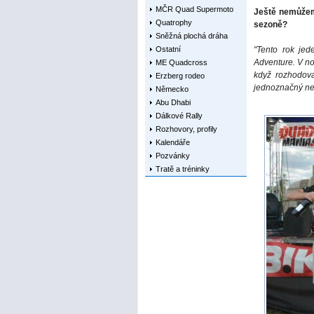
MČR Quad Supermoto
Ještě nemůžeme
Quatrophy
sezoně?
Sněžná plochá dráha
Ostatní
"Tento rok jed
Adventure. V no
ME Quadcross
když rozhodova
Erzberg rodeo
jednoznačný neb
Německo
Abu Dhabi
Dálkové Rally
Rozhovory, profily
Kalendáře
Pozvánky
Tratě a tréninky