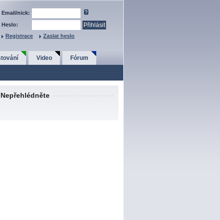
Email/nick:
Heslo:
Registrace
Zaslat heslo
tování
Video
Fórum
Nepřehlédněte