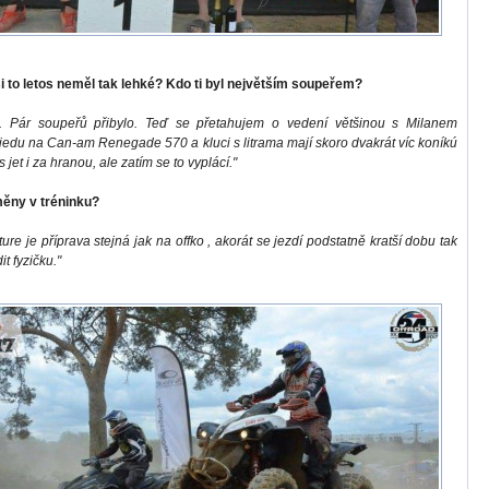
i to letos neměl tak lehké? Kdo ti byl největším soupeřem?
k. Pár soupeřů přibylo. Teď se přetahujem o vedení většinou s Milanem
jedu na Can-am Renegade 570 a kluci s litrama mají skoro dvakrát víc koníkú
jet i za hranou, ale zatím se to vyplácí."
ěny v tréninku?
re je příprava stejná jak na offko , akorát se jezdí podstatně kratší dobu tak
it fyzičku."