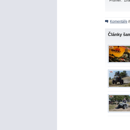
Průměr:
Zn
Komentáře
(
Články ša