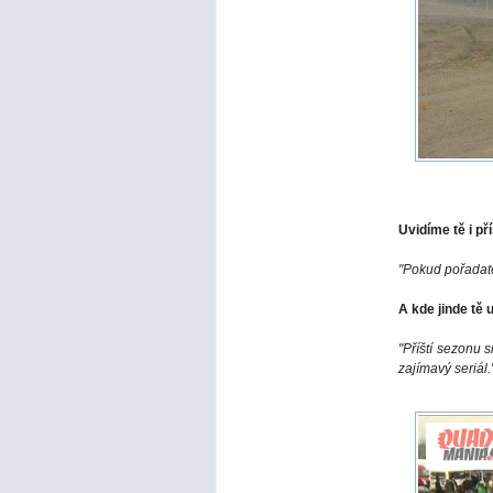
Uvidíme tě i př
"Pokud pořadatel
A kde jinde tě 
"Příští sezonu 
zajímavý seriál.