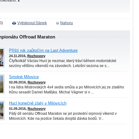
ámkováno:
x
0)
Vytisknout článek
Nahoru
mpionátu Offroad Maraton
Příští rok zaůtočím na Last Adventure
24.11.2016,
Rozhovory
Čtyřkolkář Václav Hucl je nezmar, který tráví během motoristické
sezóny většinu víkendů na závodech. Letošní sezona se s...
Smolné Milovice
02.09.2016,
Rozhovory
I na lídra Mistrovských 4x4 sedla smůla a po Milovicích jej ze zlatého
trůnu sesadil Daniel Matějka. Michal Vágner si v ...
Hucl konečně zlatý v Milovicích
01.09.2016,
Rozhovory
Pátý díl seriálu Offroad Maraton se jel poslední srpnový víkend v
Milovicích. Kde na jezdce čekala dvojitá dávka bodů. V...