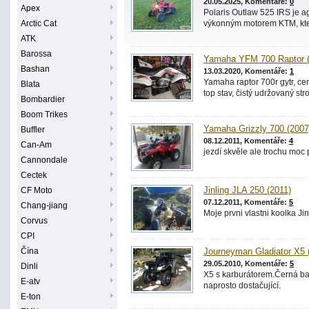
20.05.2025, Komentáře:
0
Apex
Polaris Outlaw 525 IRS je a
Arctic Cat
výkonným motorem KTM, která
ATK
Barossa
Yamaha YFM 700 Raptor (
Bashan
13.03.2020, Komentáře:
1
Yamaha raptor 700r gytr, ce
Blata
top stav, čistý udržovaný stro
Bombardier
Boom Trikes
Yamaha Grizzly 700 (2007
Buffler
08.12.2011, Komentáře:
4
Can-Am
jezdí skvěle ale trochu moc 
Cannondale
Cectek
CF Moto
Jinling JLA 250 (2011)
07.12.2011, Komentáře:
5
Chang-jiang
Moje prvni vlastni koolka Jin
Corvus
CPI
Čína
Journeyman Gladiator X5 
29.05.2010, Komentáře:
5
Dinli
X5 s karburátorem.Černá bar
E-atv
naprosto dostačující.
E-ton