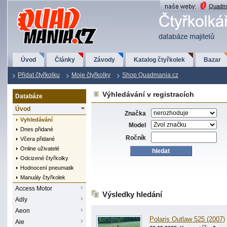
QuadMania.cz
Quadma
Úvod
Články
Závody
Katalog čtyřkolek
Bazar
Přidat čtyřkolku
Moje čtyřkolky
Shop Quadmania.cz
Výhledávání v registracích
Databáze
Úvod
Značka
Vyhledávání
Model
Dnes přidané
Ročník
Včera přidané
Online uživatelé
Odcizené čtyřkolky
Hodnocení pneumatik
Manuály čtyřkolek
Access Motor
Výsledky hledání
Adly
Aeon
Polaris Outlaw 525 (2007)
Aie