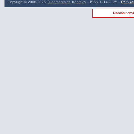
Copyright © 2008-2026
Quadmania.cz
,
Kontakty
– ISSN 1214-7125 –
RSS ka
Nahlásit chyb