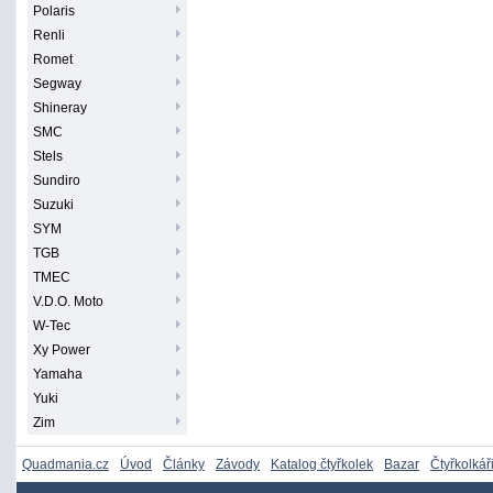
Polaris
Renli
Romet
Segway
Shineray
SMC
Stels
Sundiro
Suzuki
SYM
TGB
TMEC
V.D.O. Moto
W-Tec
Xy Power
Yamaha
Yuki
Zim
Quadmania.cz
Úvod
Články
Závody
Katalog čtyřkolek
Bazar
Čtyřkolkář