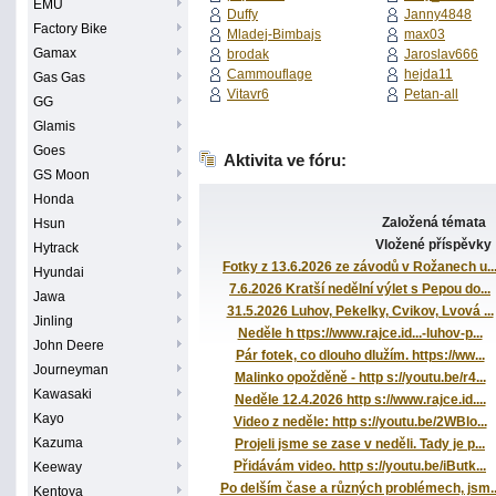
EMU
Duffy
Janny4848
Factory Bike
Mladej-Bimbajs
max03
Gamax
brodak
Jaroslav666
Cammouflage
hejda11
Gas Gas
Vitavr6
Petan-all
GG
Glamis
Goes
Aktivita ve fóru:
GS Moon
Honda
Založená témata
Hsun
Vložené příspěvky
Hytrack
Fotky z 13.6.2026 ze závodů v Rožanech u..
Hyundai
7.6.2026 Kratší nedělní výlet s Pepou do...
Jawa
31.5.2026 Luhov, Pekelky, Cvikov, Lvová ...
Jinling
Neděle h ttps://www.rajce.id...-luhov-p...
John Deere
Pár fotek, co dlouho dlužím. https://ww...
Journeyman
Malinko opožděně - http s://youtu.be/r4...
Kawasaki
Neděle 12.4.2026 http s://www.rajce.id....
Kayo
Video z neděle: http s://youtu.be/2WBlo...
Kazuma
Projeli jsme se zase v neděli. Tady je p...
Přidávám video. http s://youtu.be/iButk...
Keeway
Po delším čase a různých problémech, jsm..
Kentoya