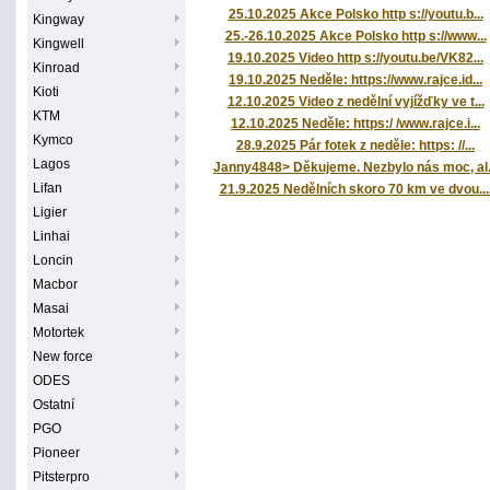
25.10.2025 Akce Polsko http s://youtu.b...
Kingway
25.-26.10.2025 Akce Polsko http s://www...
Kingwell
19.10.2025 Video http s://youtu.be/VK82...
Kinroad
19.10.2025 Neděle: https://www.rajce.id...
Kioti
12.10.2025 Video z nedělní vyjížďky ve t...
KTM
12.10.2025 Neděle: https:/ /www.rajce.i...
Kymco
28.9.2025 Pár fotek z neděle: https: //...
Lagos
Janny4848> Děkujeme. Nezbylo nás moc, al.
Lifan
21.9.2025 Nedělních skoro 70 km ve dvou...
Ligier
Linhai
Loncin
Macbor
Masai
Motortek
New force
ODES
Ostatní
PGO
Pioneer
Pitsterpro