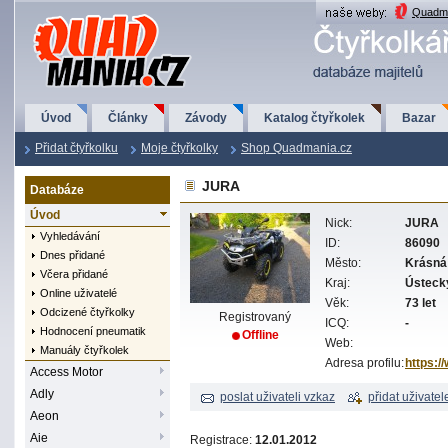
QuadMania.cz
Quadma
Úvod
Články
Závody
Katalog čtyřkolek
Bazar
Přidat čtyřkolku
Moje čtyřkolky
Shop Quadmania.cz
JURA
Databáze
Úvod
Nick:
JURA
Vyhledávání
ID:
86090
Dnes přidané
Město:
Krásná
Včera přidané
Kraj:
Ústeck
Online uživatelé
Věk:
73 let
Odcizené čtyřkolky
Registrovaný
ICQ:
-
Hodnocení pneumatik
Offline
Web:
Manuály čtyřkolek
Adresa profilu:
https:/
Access Motor
Adly
poslat uživateli vzkaz
přidat uživatel
Aeon
Aie
Registrace:
12.01.2012