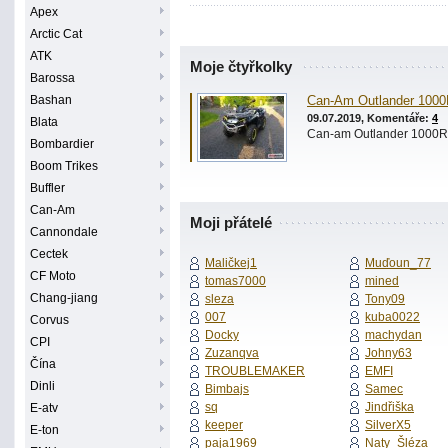
Apex
Arctic Cat
ATK
Moje čtyřkolky
Barossa
Bashan
Can-Am Outlander 1000
09.07.2019, Komentáře:
4
Blata
Can-am Outlander 1000R 
Bombardier
Boom Trikes
Buffler
Can-Am
Moji přátelé
Cannondale
Cectek
Maličkej1
Muďoun_77
CF Moto
tomas7000
mined
Chang-jiang
sleza
Tony09
007
kuba0022
Corvus
Docky
machydan
CPI
Zuzanqva
Johny63
Čína
TROUBLEMAKER
EMFI
Dinli
Bimbajs
Samec
sq
Jindřiška
E-atv
keeper
SilverX5
E-ton
paja1969
Naty_Šléza