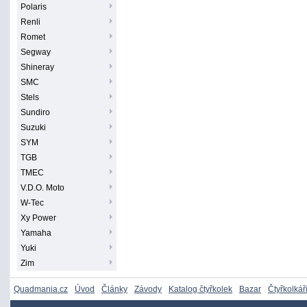
Polaris
Renli
Romet
Segway
Shineray
SMC
Stels
Sundiro
Suzuki
SYM
TGB
TMEC
V.D.O. Moto
W-Tec
Xy Power
Yamaha
Yuki
Zim
Quadmania.cz
Úvod
Články
Závody
Katalog čtyřkolek
Bazar
Čtyřkolkář