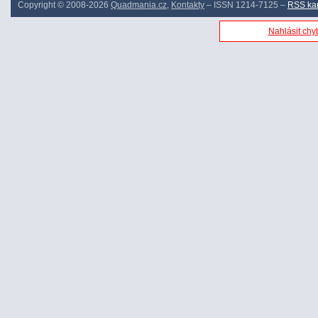
Copyright © 2008-2026
Quadmania.cz
,
Kontakty
– ISSN 1214-7125 –
RSS ka
Nahlásit chyb