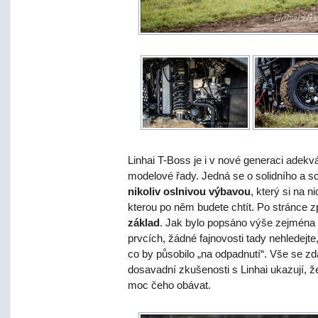
Linhai T-Boss je i v nové generaci adek
modelové řady. Jedná se o solidního a 
nikoliv oslnivou výbavou
, který si na 
kterou po něm budete chtít. Po stránce 
základ
. Jak bylo popsáno výše zejména v
prvcích, žádné fajnovosti tady nehledejte
co by působilo „na odpadnutí“. Vše se z
dosavadní zkušenosti s Linhai ukazují, že
moc čeho obávat.