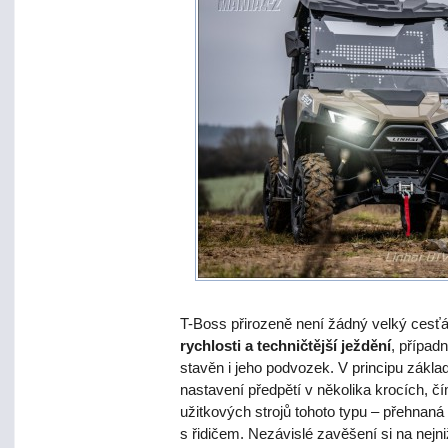
T-Boss přirozeně není žádný velký cesť
rychlosti a techničtější ježdění
, případ
stavěn i jeho podvozek. V principu základ
nastavení předpětí v několika krocích,
užitkových strojů tohoto typu – přehnaná 
s řidičem. Nezávislé zavěšení si na nejn