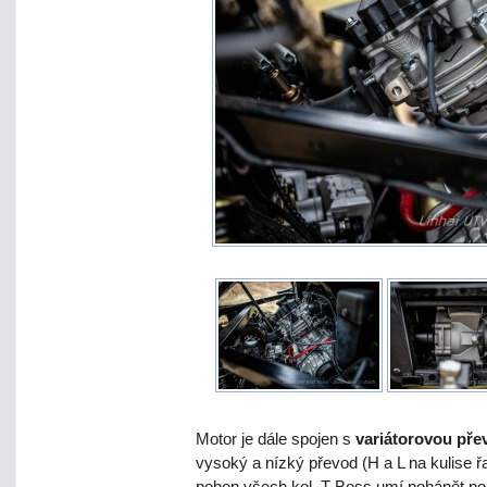
Motor je dále spojen s
variátorovou př
vysoký a nízký převod (H a L na kulise řa
pohon všech kol. T-Boss umí pohánět po