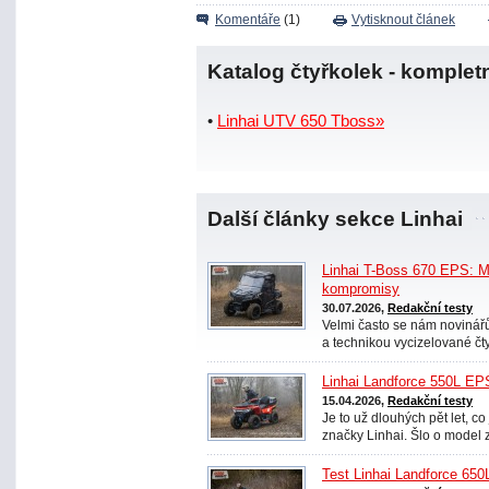
Komentáře
(1)
Vytisknout článek
Katalog čtyřkolek - komplet
•
Linhai UTV 650 Tboss»
Další články sekce Linhai
Linhai T-Boss 670 EPS: M
kompromisy
30.07.2026,
Redakční testy
Velmi často se nám noviná
a technikou vycizelované čty
Linhai Landforce 550L EP
15.04.2026,
Redakční testy
Je to už dlouhých pět let, co
značky Linhai. Šlo o model 
Test Linhai Landforce 650