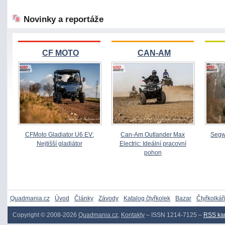
Novinky a reportáže
CF MOTO
CAN-AM
CFMoto Gladiator U6 EV:
Can-Am Outlander Max
Segw
Nejtišší gladiátor
Electric: Ideální pracovní
pohon
Quadmania.cz
Úvod
Články
Závody
Katalog čtyřkolek
Bazar
Čtyřkolkář
Copyright © 2008-2026
Quadmania.cz
,
Kontakty
– ISSN 1214-7125 –
RSS ka