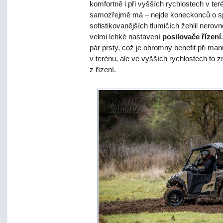
komfortně i při vyšších rychlostech v te
samozřejmě má – nejde koneckonců o spor
sofistikovanějších tlumičích žehlil nerov
velmi lehké nastavení
posilovače řízení
pár prsty, což je ohromný benefit při ma
v terénu, ale ve vyšších rychlostech to 
z řízení.