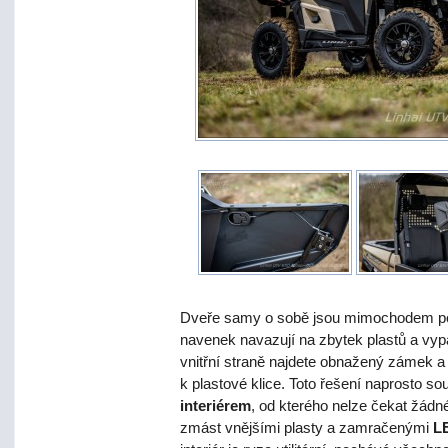
Dveře samy o sobě jsou mimochodem pom
navenek navazují na zbytek plastů a vypad
vnitřní straně najdete obnažený zámek 
k plastové klice. Toto řešení naprosto s
interiérem
, od kterého nelze čekat žádn
zmást vnějšími plasty a zamračenými
LE