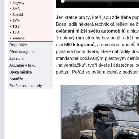
Segway
SMC
Suzuki
Jen krátce pro ty, kteří jsou zde třeba po
SYM
Boss, sdílí některá technická řešení se 
TGB
ovládání bližší světu automobilů
a hla
TJD
Trubkový rám střechy bez potíží udrží hm
Yamaha
činí
580 kilogramů
, a novinkou modelů 
Reportáže
plastové boční dveře, které nahradily do
Představujeme
standardně dodávaným plastovým čelním 
Jak na to
„na ventilačku“, tvoří dveře i částečnou
Aktuálně v tisku
počasí. Pořád se ovšem jedná z podstatn
Dívka měsíce
Soutěže
Zkušenosti s quady