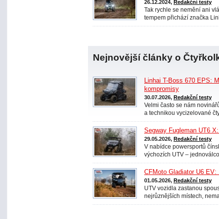
26.12.2024,
Redakční testy
Tak rychle se nemění ani vlá
tempem přichází značka Linh
Nejnovější články o Čtyřkol
Linhai T-Boss 670 EPS: M
kompromisy
30.07.2026,
Redakční testy
Velmi často se nám noviná
a technikou vycizelované čty
Segway Fugleman UT6 X: 
29.05.2026,
Redakční testy
V nabídce powersportů číns
výchozích UTV – jednoválco
CFMoto Gladiator U6 EV: N
01.05.2026,
Redakční testy
UTV vozidla zastanou spoust
nejrůznějších místech, nema