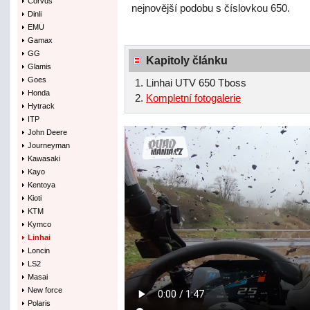
Corvus
nejnovější podobu s číslovkou 650.
Dinli
EMU
Gamax
GG
Kapitoly článku
Glamis
Goes
Linhai UTV 650 Tboss
Honda
Kompletní fotogalerie
Hytrack
ITP
John Deere
Journeyman
Kawasaki
Kayo
Kentoya
Kioti
KTM
Kymco
Linhai
Loncin
LS2
Masai
New force
Polaris