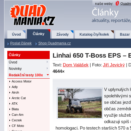
QuadMania.cz
Quadma
Články
Úvod
Závody
Katalog čtyřkolek
Bazar
Poslat článek
Shop Quadmania.cz
Linhai 650 T-Boss EPS – 
Články
Úvod
Text:
Dom Valášek
| Foto:
Jiří Jevický
| 
Novinky
4644×
Redakční testy
100x
Access Motor
Adly
V uplynulých 
Airoh
spolehlivými 
Arctic Cat
se občas jezd
ATK
občas zeměděl
Blata
využije služeb
Can-Am
Cectek
odkazuji spíš 
CF Moto
homologaci. Po testech starších 570 a