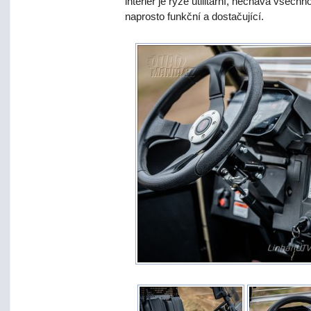
interiér je ryze utilitární, nechává všech
naprosto funkční a dostačující.