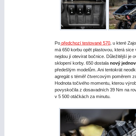
Po
předchozí testované 570
, u které Zaj
má 650 korbu opět plastovou, která sice
nejdou jí otevírat bočnice. Důležitější je 
sklopení korby. 650 dostala
nový jednov
předešlým modelům. Ani tentokrát neodk
agregát s téměř čtvercovým poměrem zd
Hodnota točivého momentu, kterou výrobc
povyskočila z dosavadních 39 Nm na r
v 5 500 otáčkách za minutu.