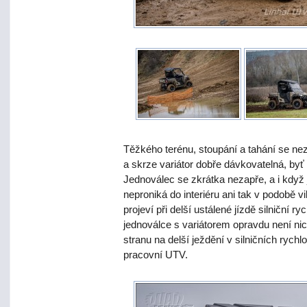
Těžkého terénu, stoupání a tahání se neza
a skrze variátor dobře dávkovatelná, byť
Jednoválec se zkrátka nezapře, a i když 
neproniká do interiéru ani tak v podobě v
projeví při delší ustálené jízdě silniční r
jednoválce s variátorem opravdu není nic
stranu na delší ježdění v silničních rych
pracovní UTV.