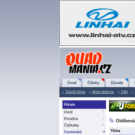
QuadMania.cz
Úvod
Články
Závody
Založit téma
Moje diskuze
24H
Fórum
Úvod
Poradna
Oblíbená
Čtyřkolky
Téma
Cestování