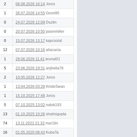
2
06.08.2026 16:14
Joros
1
26.07.2026 14:55
Grom95
0
24.07.2026 12:09
Duztin
0
20.07.2026 10:50
jasonmiller
0
15.07.2026 13:17
kapcsolat
12
07.07.2026 10:16
aliacacia
1
29.06.2026 11:41
krunal01
5
23.06.2026 19:31
anjhella76
2
10.05.2026 12:27
Joros
1
13.04.2026 03:28
KristeSwan
1
15.10.2025 17:49
Joros
5
07.10.2025 13:02
natok193
13
01.10.2025 10:26
shalinigupta
74
13.11.2022 21:32
mar1tin
16
01.05.2020 08:43
KubaTa