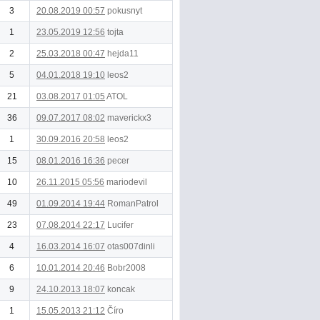
3
20.08.2019 00:57
pokusnyt
1
23.05.2019 12:56
tojta
2
25.03.2018 00:47
hejda11
5
04.01.2018 19:10
leos2
21
03.08.2017 01:05
ATOL
36
09.07.2017 08:02
maverickx3
1
30.09.2016 20:58
leos2
15
08.01.2016 16:36
pecer
10
26.11.2015 05:56
mariodevil
49
01.09.2014 19:44
RomanPatrol
23
07.08.2014 22:17
Lucifer
4
16.03.2014 16:07
otas007dinli
6
10.01.2014 20:46
Bobr2008
9
24.10.2013 18:07
koncak
1
15.05.2013 21:12
Číro