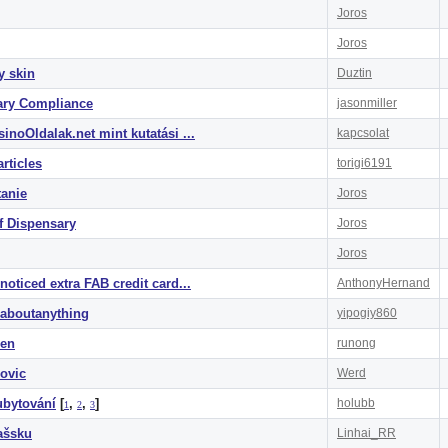
Joros
Joros
y skin
Duztin
ary Compliance
jasonmiller
noOldalak.net mint kutatási ...
kapcsolat
rticles
torigi6191
tanie
Joros
f Dispensary
Joros
Joros
oticed extra FAB credit card...
AnthonyHernand
aboutanything
yipogiy860
den
runong
šovic
Werd
bytování
[
,
,
]
holubb
1
2
3
lašsku
Linhai_RR