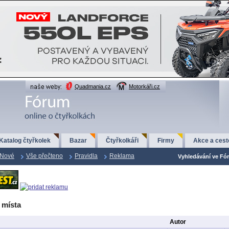
Quadmania.cz
Motorkáři.cz
Katalog čtyřkolek
Bazar
Čtyřkolkáři
Firmy
Akce a cest
Nové
Vše přečteno
Pravidla
Reklama
Vyhledávání ve Fór
 místa
Autor