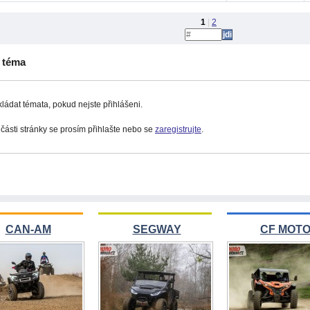
1
|
2
é téma
ádat témata, pokud nejste přihlášeni.
 části stránky se prosím přihlašte nebo se
zaregistrujte
.
CAN-AM
SEGWAY
CF MOT