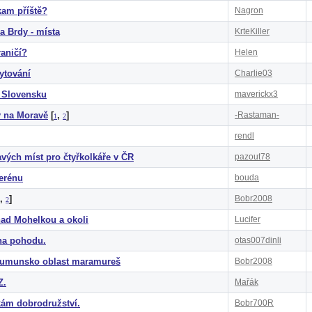
am příště?
Nagron
a Brdy - místa
KrteKiller
aničí?
Helen
ytování
Charlie03
 Slovensku
maverickx3
 na Moravě
[
,
]
-Rastaman-
1
2
rendl
vých míst pro čtyřkolkáře v ČR
pazout78
terénu
bouda
,
]
Bobr2008
2
ad Mohelkou a okoli
Lucifer
a pohodu.
otas007dinli
Rumunsko oblast maramureš
Bobr2008
Z.
Mařák
kám dobrodružství.
Bobr700R