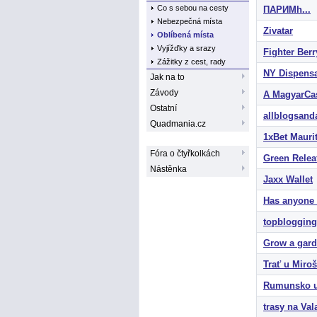
Co s sebou na cesty
ПАРИМh...
Nebezpečná místa
Zivatar
Oblíbená místa
Vyjížďky a srazy
Fighter Berr
Zážitky z cest, rady
NY Dispens
Jak na to
Závody
A MagyarCasi
Ostatní
allblogsanda
Quadmania.cz
1xBet Mauri
Fóra o čtyřkolkách
Green Relea
Nástěnka
Jaxx Wallet
Has anyone n
topblogging
Grow a gar
Trať u Miro
Rumunsko u
trasy na Va