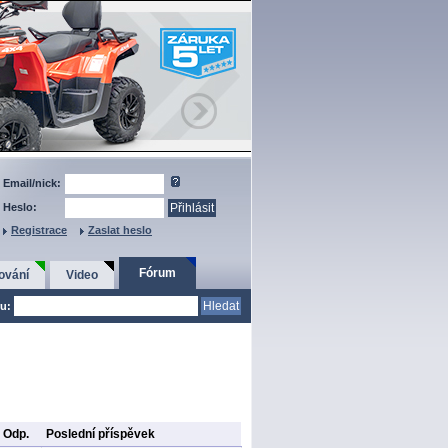
Email/nick:
Heslo:
Registrace
Zaslat heslo
Fórum
ování
Video
u:
Odp.
Poslední příspěvek