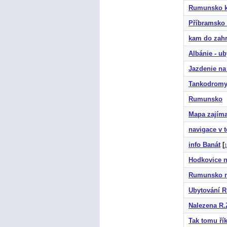
Rumunsko k
Příbramsko 
kam do zahr
Albánie - ub
Jazdenie na
Tankodromy
Rumunsko
Mapa zajíma
navigace v 
info Banát
[
1
Hodkovice n
Rumunsko n
Ubytování 
Nalezena R.
Tak tomu ří