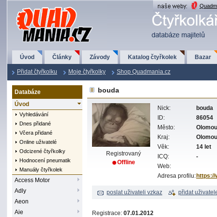
QuadMania.cz
Quadma
Úvod
Články
Závody
Katalog čtyřkolek
Bazar
Přidat čtyřkolku
Moje čtyřkolky
Shop Quadmania.cz
bouda
Databáze
Úvod
Nick:
bouda
Vyhledávání
ID:
86054
Dnes přidané
Město:
Olomo
Včera přidané
Kraj:
Olomo
Online uživatelé
Věk:
14 let
Odcizené čtyřkolky
Registrovaný
ICQ:
-
Hodnocení pneumatik
Offline
Web:
Manuály čtyřkolek
Adresa profilu:
https:/
Access Motor
Adly
poslat uživateli vzkaz
přidat uživatel
Aeon
Aie
Registrace:
07.01.2012