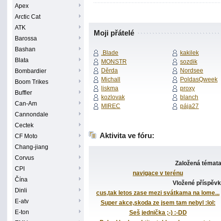
Apex
Arctic Cat
ATK
Moji přátelé
Barossa
Bashan
.Blade
kakilek
Blata
MONSTR
sozdik
Děrda
Nordsee
Bombardier
Michall
PoldasQweek
Boom Trikes
liskma
proxy
Buffler
kozlovak
blanch
Can-Am
MIREC
pája27
Cannondale
Cectek
Aktivita ve fóru:
CF Moto
Chang-jiang
Corvus
Založená témat
CPI
navigace v terénu
Čína
Vložené příspěv
Dinli
cus,tak letos zase mezi svátkama na lome...
E-atv
Super akce,skoda ze jsem tam nebyl :lol:
E-ton
Seš jednička ;-) :-DD