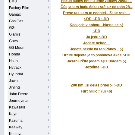
Pokud budes chtit u tehle zabavy zustat ...
EMU
Čůs,ja tam budu čekat rači uz od toho 28...
Factory Bike
Prese tak sem to nechtel... Zase resit ...
Gamax
:-DD :-DD :-DD
Gas Gas
Kdo jede v sobotu...hlaste se ;-)
GG
:-DD
Glamis
Ja jedu :-DD
Goes
Jedete nekdo ...
GS Moon
Jedete nekdo na ten Pánov... ;-)
Honda
Urcite dojedte je to pohodova akce :-DD
Hsun
Jasan určite jedem aji s Bladem ;-)
Jezdíme :-DD
Hytrack
Hyundai
Jawa
200 km...si delas prdel :-| :-DD
Jinling
Furt niiiiic :\ (u) +o(
John Deere
Journeyman
Kawasaki
Kayo
Kazuma
Keeway
Kentoya