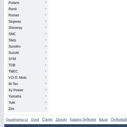
Polaris
Renli
Romet
Segway
Shineray
SMC
Stels
Sundiro
Suzuki
SYM
TGB
TMEC
V.D.O. Moto
W-Tec
Xy Power
Yamaha
Yuki
Zim
Quadmania.cz
Úvod
Články
Závody
Katalog čtyřkolek
Bazar
Čtyřkolkář