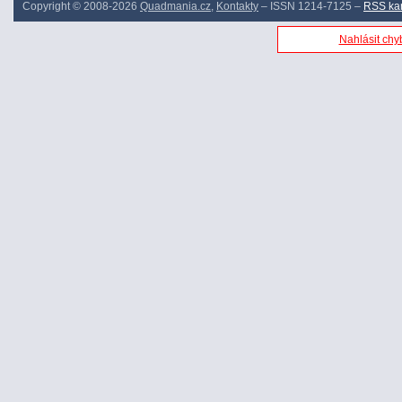
Copyright © 2008-2026
Quadmania.cz
,
Kontakty
– ISSN 1214-7125 –
RSS ka
Nahlásit chyb