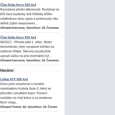
Čína Delta force 550 4x4
Rozvalený přední diferenciál. Rozlámal se
kříž mezi pastorky, dvě hřídelky křížku
odstředivou silou vyjely a probrousily víko
skříně.Zatím neopraveno....
Uživatel:francoise, Vytvořeno:
24. Červenec
Čína Delta force 550 4x4
08/2021 - Přestal pálit 1. válec. Motor
demontován, bylo vysypané ložisko na
vačkové hřídeli. Šikovný soustružník
upravil vačku na jiné (normální) lož...
Uživatel:francoise, Vytvořeno:
24. Červenec
Havárie
Linhai ATV 500 4x4
Dnes jsem zasahoval u havárie
malotraktoru Kubota řada G, který se
převrátil v prudkém kopci. Pomocí
navijáku na mojí kolce a za asistence
třech chlap...
Uživatel:Tommi_82, Vytvořeno:
23. Červen