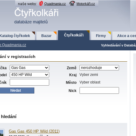
Quadmania.cz
Motorkáři.cz
Čtyřkolkáři
Katalog čtyřkolek
Bazar
Firmy
Akce a ces
p Quadmania.cz
Vyhledávání v Databá
ní v registracích
ačka
Země
Vyber zemi
odel
Kraj
Vyber oblast
čník
Město
Nick
 hledání
Gas Gas 450 HP Wild (2011)