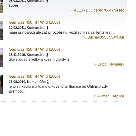
03.03.2011, Komentáře:
6
super
ALEX71
,
Liberec XXV - Vesec
Gas Gas 450 HP Wild (2005)
10.02.2011, Komentáře:
1
mam ju v garaži ale zatial rozobratu. vozil som sa asi len 2 krát...
Buchac355
,
Svätý Jur
Gas Gas 450 HP Wild (2005)
18.11.2010, Komentáře:
3
Starší quad s velkym kusem vitality :)
Gripp
,
Nymburk
Gas Gas 450 HP Wild (2005)
15.08.2010, Komentáře:
2
je to stříkačka,má to motorkovej plyn,tlumiče od Öhlins,brzdy
Brembo...
PTman
,
Teplice