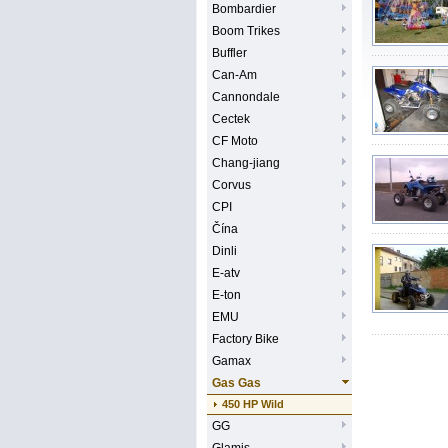
Bombardier
Boom Trikes
Buffler
Can-Am
Cannondale
Cectek
CF Moto
Chang-jiang
Corvus
CPI
Čína
Dinli
E-atv
E-ton
EMU
Factory Bike
Gamax
Gas Gas
450 HP Wild
GG