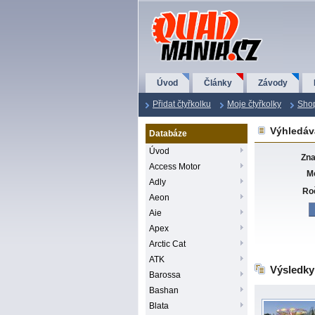
QuadMania.cz
Úvod
Články
Závody
Přidat čtyřkolku
Moje čtyřkolky
Sho
Výhledává
Databáze
Úvod
Zn
Access Motor
M
Adly
Ro
Aeon
Aie
Apex
Arctic Cat
ATK
Výsledky
Barossa
Bashan
Blata