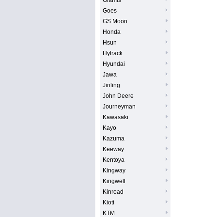
Glamis
Goes
GS Moon
Honda
Hsun
Hytrack
Hyundai
Jawa
Jinling
John Deere
Journeyman
Kawasaki
Kayo
Kazuma
Keeway
Kentoya
Kingway
Kingwell
Kinroad
Kioti
KTM