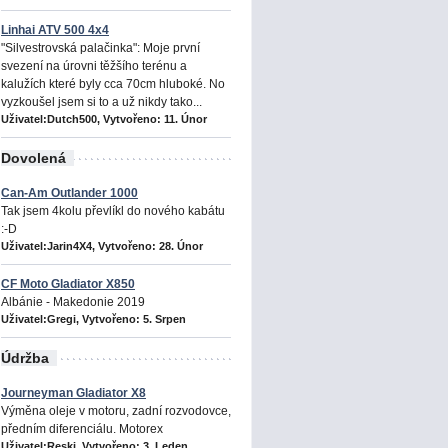
Linhai ATV 500 4x4
"Silvestrovská palačinka": Moje první
svezení na úrovni těžšího terénu a
kalužích které byly cca 70cm hluboké. No
vyzkoušel jsem si to a už nikdy tako...
Uživatel:Dutch500, Vytvořeno:
11. Únor
Dovolená
Can-Am Outlander 1000
Tak jsem 4kolu převlíkl do nového kabátu
:-D
Uživatel:Jarin4X4, Vytvořeno:
28. Únor
CF Moto Gladiator X850
Albánie - Makedonie 2019
Uživatel:Gregi, Vytvořeno:
5. Srpen
Údržba
Journeyman Gladiator X8
Výměna oleje v motoru, zadní rozvodovce,
předním diferenciálu. Motorex
Uživatel:Reski, Vytvořeno:
3. Leden