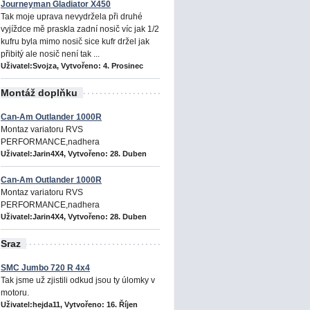
Journeyman Gladiator X450
Tak moje uprava nevydržela při druhé
vyjíždce mě praskla zadní nosič víc jak 1/2
kufru byla mimo nosič sice kufr držel jak
přibitý ale nosič není tak ...
Uživatel:Svojza, Vytvořeno:
4. Prosinec
Montáž doplňku
Can-Am Outlander 1000R
Montaz variatoru RVS
PERFORMANCE,nadhera
Uživatel:Jarin4X4, Vytvořeno:
28. Duben
Can-Am Outlander 1000R
Montaz variatoru RVS
PERFORMANCE,nadhera
Uživatel:Jarin4X4, Vytvořeno:
28. Duben
Sraz
SMC Jumbo 720 R 4x4
Tak jsme už zjistili odkud jsou ty úlomky v
motoru.
Uživatel:hejda11, Vytvořeno:
16. Říjen