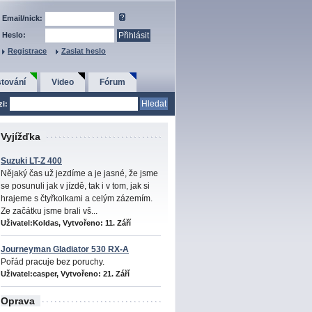
Email/nick:
Heslo:
Registrace
Zaslat heslo
tování
Video
Fórum
zi:
Vyjížďka
Suzuki LT-Z 400
Nějaký čas už jezdíme a je jasné, že jsme
se posunuli jak v jízdě, tak i v tom, jak si
hrajeme s čtyřkolkami a celým zázemím.
Ze začátku jsme brali vš...
Uživatel:Koldas, Vytvořeno:
11. Září
Journeyman Gladiator 530 RX-A
Pořád pracuje bez poruchy.
Uživatel:casper, Vytvořeno:
21. Září
Oprava