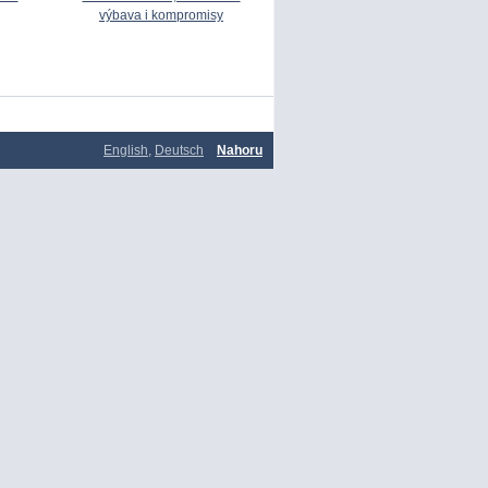
výbava i kompromisy
English
,
Deutsch
Nahoru