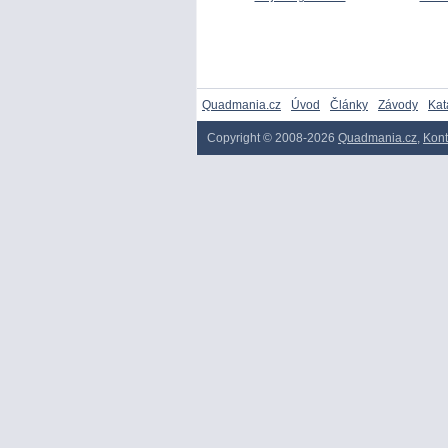
Quadmania.cz
Úvod
Články
Závody
Kat
Copyright © 2008-2026
Quadmania.cz
,
Kont