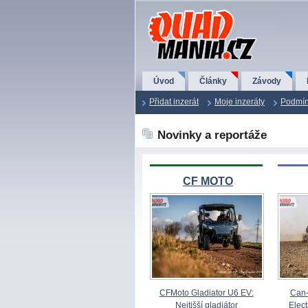
QuadMania.cz
Úvod
Články
Závody
Přidat inzerát
Moje inzeráty
Podmín
Novinky a reportáže
CF MOTO
CFMoto Gladiator U6 EV:
Can-
Nejtišší gladiátor
Elect