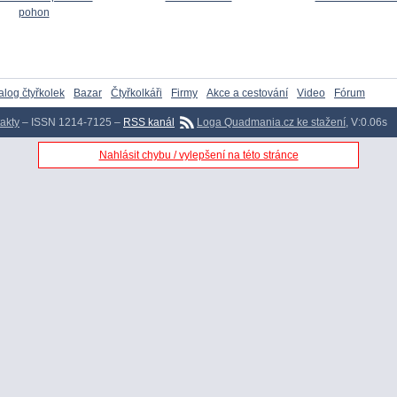
pohon
alog čtyřkolek
Bazar
Čtyřkolkáři
Firmy
Akce a cestování
Video
Fórum
akty
– ISSN 1214-7125 –
RSS kanál
Loga Quadmania.cz ke stažení
, V:0.06s
Nahlásit chybu / vylepšení na této stránce