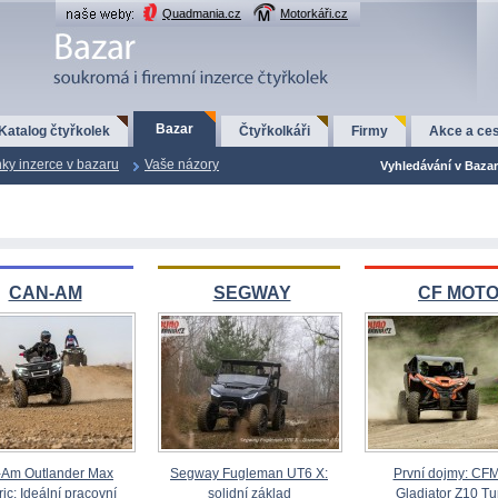
Quadmania.cz
Motorkáři.cz
Bazar
Katalog čtyřkolek
Čtyřkolkáři
Firmy
Akce a ces
ky inzerce v bazaru
Vaše názory
Vyhledávání v Bazar
CAN-AM
SEGWAY
CF MOT
Am Outlander Max
Segway Fugleman UT6 X:
První dojmy: CF
ric: Ideální pracovní
solidní základ
Gladiator Z10 Tu