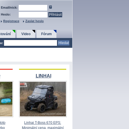
Email/nick:
Heslo:
Registrace
Zaslat heslo
tování
Video
Fórum
u:
O
LINHAI
Moto
Linhai T-Boss 670 EPS:
rbo
Minimální cena, maximální