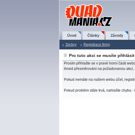
QuadMania.cz
Úvod
Články
Závody
Zprávy
Registrace firmy
Pro tuto akci se musíte přihlásit
Prosím přihlašte se v pravé horní části web
ihned přesměrováni na požadovanou akci, kt
Pokud nemáte na našem webu účet, registr
Pokud problém stále trvá, nahlašte chybu - 