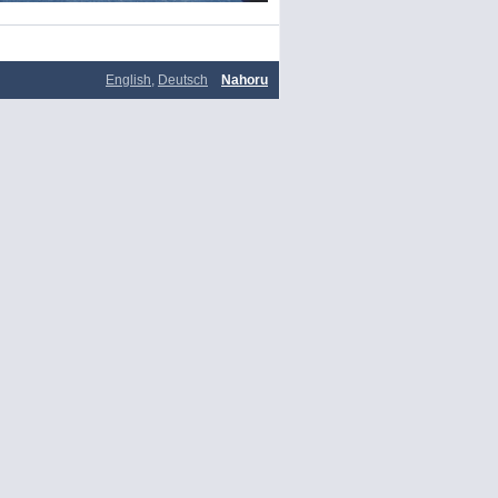
English
,
Deutsch
Nahoru