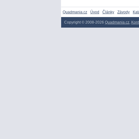
Quadmania.cz
Úvod
Články
Závody
Kat
Copyright © 2008-2026
Quadmania.cz
,
Kont