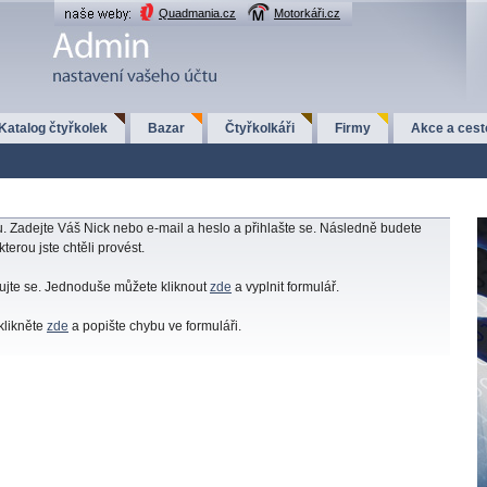
Quadmania.cz
Motorkáři.cz
Katalog čtyřkolek
Bazar
Čtyřkolkáři
Firmy
Akce a cest
u. Zadejte Váš Nick nebo e-mail a heslo a přihlašte se. Následně budete
erou jste chtěli provést.
ujte se. Jednoduše můžete kliknout
zde
a vyplnit formulář.
klikněte
zde
a popište chybu ve formuláři.