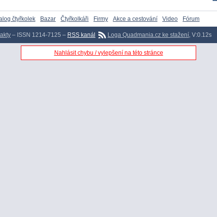
alog čtyřkolek
Bazar
Čtyřkolkáři
Firmy
Akce a cestování
Video
Fórum
akty
– ISSN 1214-7125 –
RSS kanál
Loga Quadmania.cz ke stažení
, V:0.12s
Nahlásit chybu / vylepšení na této stránce