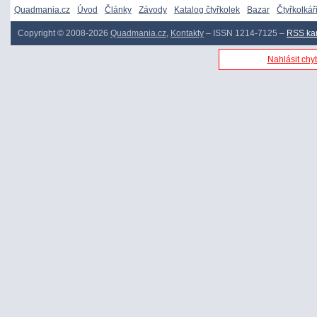
Quadmania.cz
Úvod
Články
Závody
Katalog čtyřkolek
Bazar
Čtyřkolkář
Copyright © 2008-2026
Quadmania.cz
,
Kontakty
– ISSN 1214-7125 –
RSS ka
Nahlásit chyb