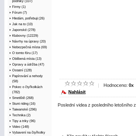
podniky (107)
Firmy (1)
Fórum (7)
Hledám, potřebuji (26)
Jak na to (10)
Japonské (278)
Klubovny (12229)
Návrhy na úpravy (20)
Nebezpečná místa (69)
O tomto fóru (17)
Oblíbená místa (13)
Opravy a údržba (47)
Ostatní (128)
Papírování a nehody
(58)
Hodnoceno:
0x
Pokec o čtyřkolkách
Nahlásit
(782)
Smetiště (268)
Stunt riding (16)
Poslední videa z posledního letošního
Taiwanské (296)
Technika (2)
Tipy a triky (96)
Video (148)
Vybavení na čtyřkolky