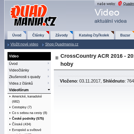
QuadMania.cz
Quadma
Úvod
Články
Závody
Katalog čtyřkolek
Bazar
Vložit nové video
Shop Quadmania.cz
CrossCountry ACR 2016 - 201
Video
hoby
Úvod
Videočlánky
Zkušenosti s quady
Vloženo
: 03.11.2017,
Shlédnuto
: 76
Videa z článků
Videofórum
Americké, kanadské
(682)
Cestopisy (7)
Co s sebou na cesty (8)
České podniky (575)
Čínské (434)
Evropské a světové