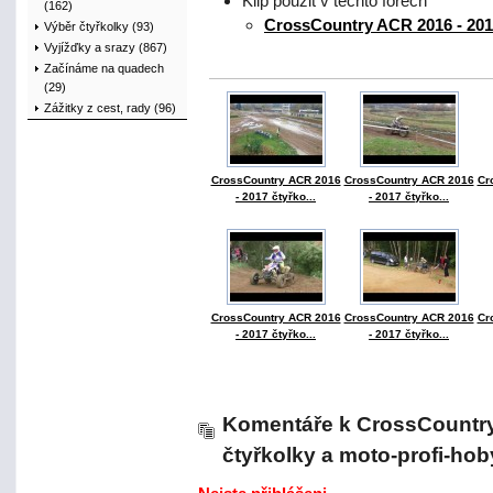
Klip použit v těchto fórech
(162)
CrossCountry ACR 2016 - 2017
Výběr čtyřkolky (93)
Vyjížďky a srazy (867)
Začínáme na quadech
(29)
Zážitky z cest, rady (96)
CrossCountry ACR 2016
CrossCountry ACR 2016
Cr
- 2017 čtyřko...
- 2017 čtyřko...
CrossCountry ACR 2016
CrossCountry ACR 2016
Cr
- 2017 čtyřko...
- 2017 čtyřko...
Komentáře k CrossCountry
čtyřkolky a moto-profi-hob