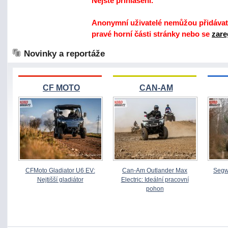
Nejste přihlášeni.
Anonymní uživatelé nemůžou přidávat 
pravé horní části stránky nebo se
zare
Novinky a reportáže
CF MOTO
CAN-AM
CFMoto Gladiator U6 EV:
Can-Am Outlander Max
Segw
Nejtišší gladiátor
Electric: Ideální pracovní
pohon