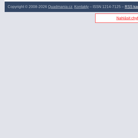
Copyright © 2008-2026
Quadmania.cz
,
Kontakty
– ISSN 1214-7125 –
RSS ka
Nahlásit chyb