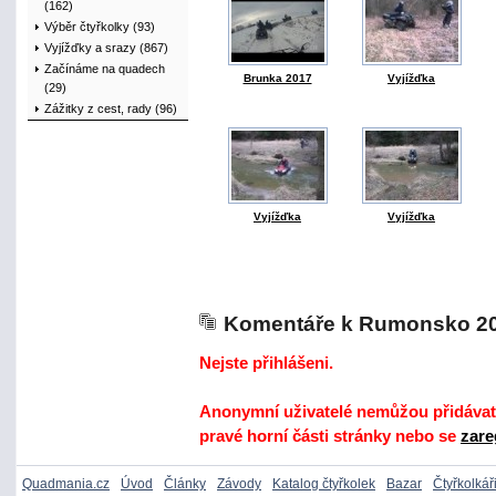
(162)
Výběr čtyřkolky (93)
Vyjížďky a srazy (867)
Začínáme na quadech
Brunka 2017
Vyjížďka
(29)
Zážitky z cest, rady (96)
Vyjížďka
Vyjížďka
Komentáře k Rumonsko 2
Nejste přihlášeni.
Anonymní uživatelé nemůžou přidávat 
pravé horní části stránky nebo se
zare
Quadmania.cz
Úvod
Články
Závody
Katalog čtyřkolek
Bazar
Čtyřkolkář