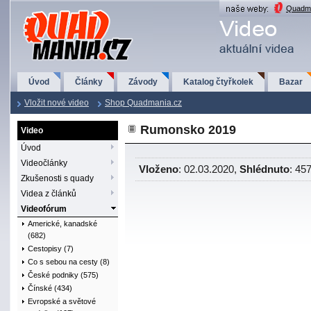
QuadMania.cz
Quadma
Úvod
Články
Závody
Katalog čtyřkolek
Bazar
Vložit nové video
Shop Quadmania.cz
Rumonsko 2019
Video
Úvod
Videočlánky
Vloženo
: 02.03.2020,
Shlédnuto
: 45
Zkušenosti s quady
Videa z článků
Videofórum
Americké, kanadské
(682)
Cestopisy (7)
Co s sebou na cesty (8)
České podniky (575)
Čínské (434)
Evropské a světové