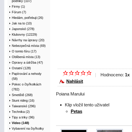
podniky (107)
Firmy (1)
Fórum (7)
Hledám, potřebuji (26)
Jak na to (10)
Japonské (278)
Klubovny (12229)
Návrhy na úpravy (20)
Nebezpečná místa (69)
O tomto fóru (17)
Oblíbená místa (13)
Opravy a údržba (47)
Ostatní (128)
Papírování a nehody
Hodnoceno:
1x
(58)
Nahlásit
Pokec o čtyřkolkách
(782)
Poiana Marului
Smetiště (268)
Stunt riding (16)
Klip vložil tento uživatel
Taiwanské (296)
Petas
Technika (2)
Tipy a triky (96)
Video (148)
Vybavení na čtyřkolky