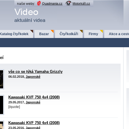
Quadmania.cz
Motorkáři.cz
Katalog čtyřkolek
Bazar
Čtyřkolkáři
Firmy
Akce a cest
eí
vše co se týká Yamaha Grizzly
06.02.2018,
Japonské
Kawasaki KVF 750 4x4 (2008)
29.05.2017,
Japonské
[/quote]
Kawasaki KVF 750 4x4 (2008)
23.05.2016,
Japonské