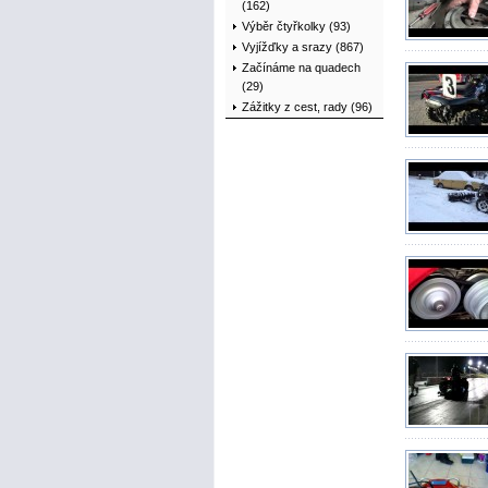
(162)
Výběr čtyřkolky (93)
Vyjížďky a srazy (867)
Začínáme na quadech
(29)
Zážitky z cest, rady (96)