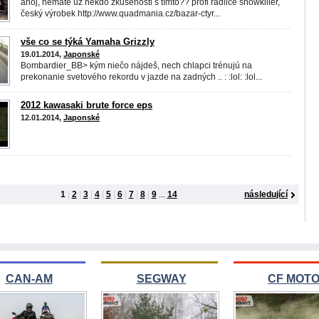
ahoj, nemáte už někdo zkušenosti s tímto?? profi radlice snowkiller,
český výrobek http://www.quadmania.cz/bazar-ctyr...
vše co se týká Yamaha Grizzly
19.01.2014,
Japonské
Bombardier_BB> kým niečo nájdeš, nech chlapci trénujú na
prekonanie svetového rekordu v jazde na zadných .. : :lol: :lol...
2012 kawasaki brute force eps
12.01.2014,
Japonské
1
|
2
|
3
|
4
|
5
|
6
|
7
|
8
|
9
...
14
následující
CAN-AM
SEGWAY
CF MOT