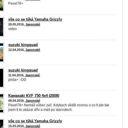
Pavel78>
vše co se týká Yamaha Grizzly
20.05.2016,
Japonské
video
suzuki kingquad
12.04.2016,
Japonské
suzuki kingquad
11.04.2016,
Japonské
pirda> :-DD
Kawasaki KVF 750 4x4 (2008)
09.04.2016,
Japonské
Pavel78> Nemáš vůbec zač. Kdybych věděl rovnou o co ti jde tak
jsem ti to ukázal dřív a máš po starostech.
vše co se týká Yamaha Grizzly
15.03.2016,
Japonské