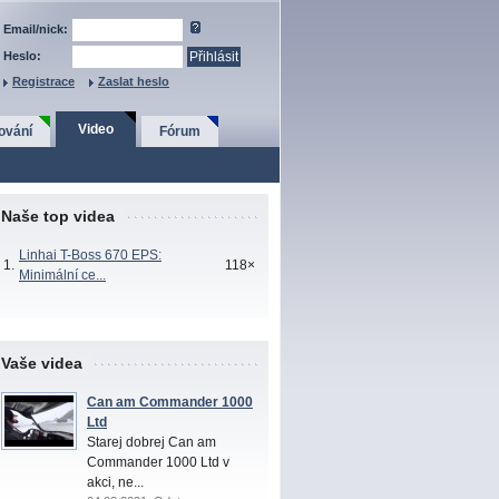
Email/nick:
Heslo:
Registrace
Zaslat heslo
Video
ování
Fórum
Naše top videa
Linhai T-Boss 670 EPS:
1.
118×
Minimální ce...
Vaše videa
Can am Commander 1000
Ltd
Starej dobrej Can am
Commander 1000 Ltd v
akci, ne...