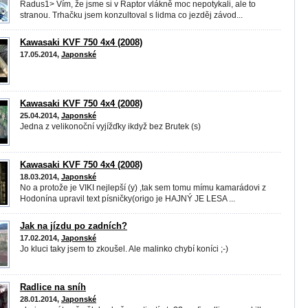
Radus1> Vím, že jsme si v Raptor vlákně moc nepotykali, ale to
stranou. Trhačku jsem konzultoval s lidma co jezděj závod...
Kawasaki KVF 750 4x4 (2008)
17.05.2014,
Japonské
Kawasaki KVF 750 4x4 (2008)
25.04.2014,
Japonské
Jedna z velikonoční vyjížďky ikdyž bez Brutek (s)
Kawasaki KVF 750 4x4 (2008)
18.03.2014,
Japonské
No a protože je VIKI nejlepší (y) ,tak sem tomu mímu kamarádovi z
Hodonína upravil text písničky(origo je HAJNÝ JE LESA ...
Jak na jízdu po zadních?
17.02.2014,
Japonské
Jo kluci taky jsem to zkoušel. Ale malinko chybí koníci ;-)
Radlice na sníh
28.01.2014,
Japonské