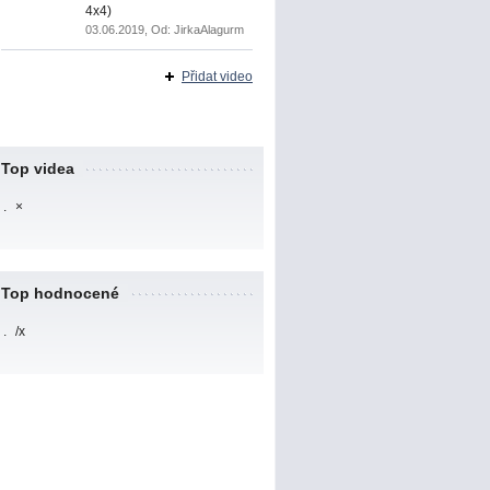
4x4)
03.06.2019, Od: JirkaAlagurm
Přidat video
Top videa
.
×
Top hodnocené
.
/x