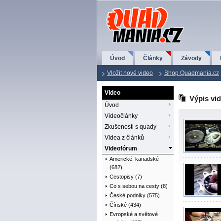
QuadMania.cz
Úvod
Články
Závody
Vložit nové video
Shop Quadmania.cz
Video
Výpis vid
Úvod
Videočlánky
Zkušenosti s quady
Videa z článků
Videofórum
Americké, kanadské
(682)
Cestopisy (7)
Co s sebou na cesty (8)
České podniky (575)
Čínské (434)
Evropské a světové