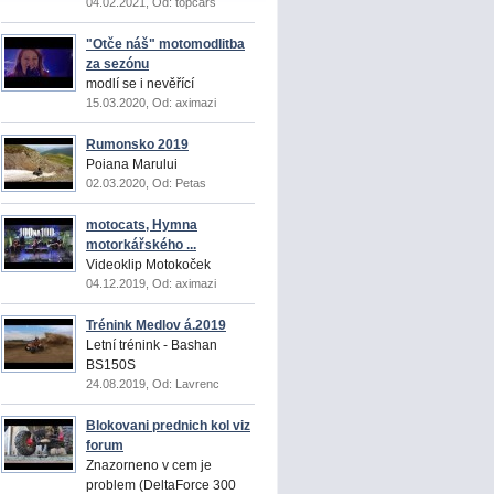
04.02.2021, Od: topcars
"Otče náš" motomodlitba
za sezónu
modlí se i nevěřící
15.03.2020, Od: aximazi
Rumonsko 2019
Poiana Marului
02.03.2020, Od: Petas
motocats, Hymna
motorkářského ...
Videoklip Motokoček
04.12.2019, Od: aximazi
Trénink Medlov á.2019
Letní trénink - Bashan
BS150S
24.08.2019, Od: Lavrenc
Blokovani prednich kol viz
forum
Znazorneno v cem je
problem (DeltaForce 300