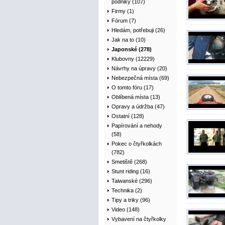
podniky (107)
Firmy (1)
Fórum (7)
Hledám, potřebuji (26)
Jak na to (10)
Japonské (278)
Klubovny (12229)
Návrhy na úpravy (20)
Nebezpečná místa (69)
O tomto fóru (17)
Oblíbená místa (13)
Opravy a údržba (47)
Ostatní (128)
Papírování a nehody
(58)
Pokec o čtyřkolkách
(782)
Smetiště (268)
Stunt riding (16)
Taiwanské (296)
Technika (2)
Tipy a triky (96)
Video (148)
Vybavení na čtyřkolky