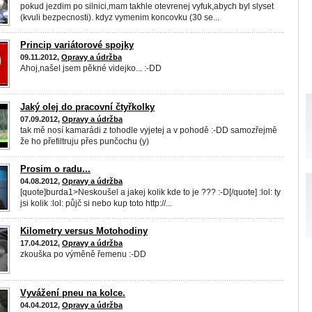
pokud jezdim po silnici,mam takhle otevrenej vyfuk,abych byl slyset
(kvuli bezpecnosti). kdyz vymenim koncovku (30 se...
Princip variátorové spojky
09.11.2012,
Opravy a údržba
Ahoj,našel jsem pěkné videjko... :-DD
Jaký olej do pracovní čtyřkolky
07.09.2012,
Opravy a údržba
tak mě nosí kamarádi z tohodle vyjetej a v pohodě :-DD samozřejmě
že ho přefiltruju přes punčochu (y)
Prosim o radu...
04.08.2012,
Opravy a údržba
[quote]burda1>Neskoušel a jakej kolik kde to je ??? :-D[/quote] :lol: ty
jsi kolik :lol: půjč si nebo kup toto http://...
Kilometry versus Motohodiny
17.04.2012,
Opravy a údržba
zkouška po výměně řemenu :-DD
Vyvážení pneu na kolce.
04.04.2012,
Opravy a údržba