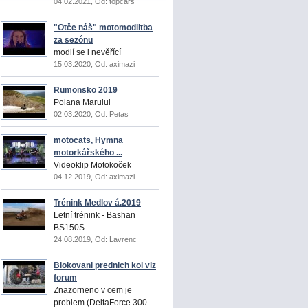
04.02.2021, Od: topcars
"Otče náš" motomodlitba
za sezónu
modlí se i nevěřící
15.03.2020, Od: aximazi
Rumonsko 2019
Poiana Marului
02.03.2020, Od: Petas
motocats, Hymna
motorkářského ...
Videoklip Motokoček
04.12.2019, Od: aximazi
Trénink Medlov á.2019
Letní trénink - Bashan
BS150S
24.08.2019, Od: Lavrenc
Blokovani prednich kol viz
forum
Znazorneno v cem je
problem (DeltaForce 300