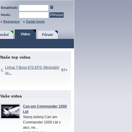
Email/nick:
Heslo:
Registrace
Zaslat heslo
Video
ování
Fórum
Naše top videa
Linhai T-Boss 670 EPS: Minimální
1.
97×
ce...
Vaše videa
Can am Commander 1000
Ltd
Starej dobrej Can am
Commander 1000 Ltd v
akci, ne...