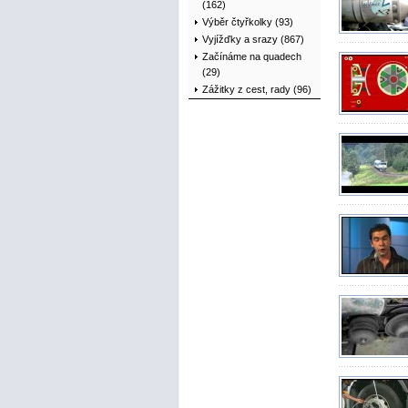
(162)
Výběr čtyřkolky (93)
Vyjížďky a srazy (867)
Začínáme na quadech
(29)
Zážitky z cest, rady (96)