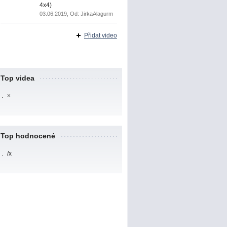
4x4)
03.06.2019, Od: JirkaAlagurm
Přidat video
Top videa
.
×
Top hodnocené
.
/x