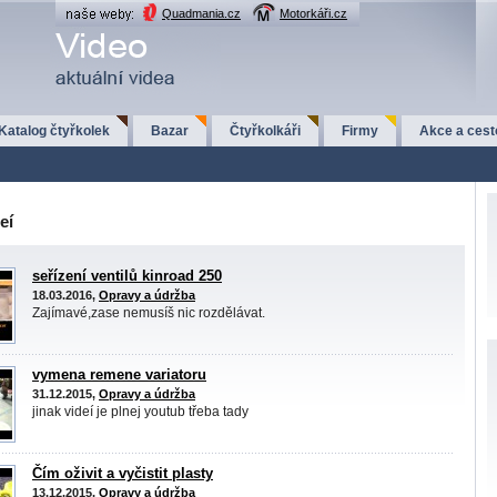
Quadmania.cz
Motorkáři.cz
Katalog čtyřkolek
Bazar
Čtyřkolkáři
Firmy
Akce a cest
eí
seřízení ventilů kinroad 250
18.03.2016,
Opravy a údržba
Zajímavé,zase nemusíš nic rozdělávat.
vymena remene variatoru
31.12.2015,
Opravy a údržba
jinak videí je plnej youtub třeba tady
Čím oživit a vyčistit plasty
13.12.2015,
Opravy a údržba