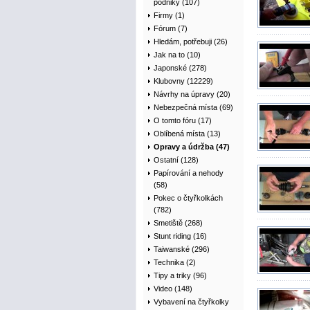
podniky (107)
Firmy (1)
Fórum (7)
Hledám, potřebuji (26)
Jak na to (10)
Japonské (278)
Klubovny (12229)
Návrhy na úpravy (20)
Nebezpečná místa (69)
O tomto fóru (17)
Oblíbená místa (13)
Opravy a údržba (47)
Ostatní (128)
Papírování a nehody
(58)
Pokec o čtyřkolkách
(782)
Smetiště (268)
Stunt riding (16)
Taiwanské (296)
Technika (2)
Tipy a triky (96)
Video (148)
Vybavení na čtyřkolky