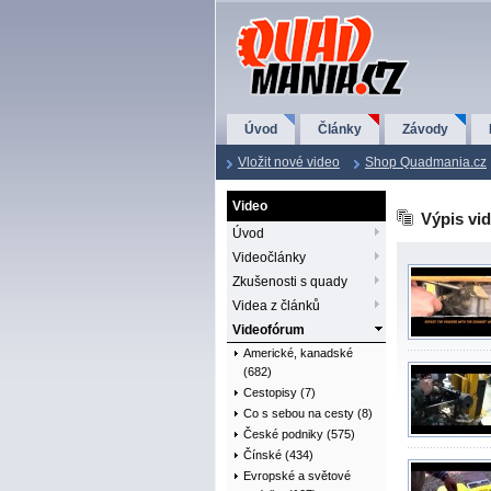
QuadMania.cz
Úvod
Články
Závody
Vložit nové video
Shop Quadmania.cz
Video
Výpis vid
Úvod
Videočlánky
Zkušenosti s quady
Videa z článků
Videofórum
Americké, kanadské
(682)
Cestopisy (7)
Co s sebou na cesty (8)
České podniky (575)
Čínské (434)
Evropské a světové