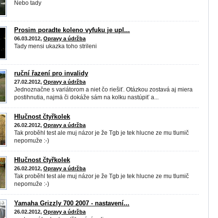
Nebo tady
Prosim poradte koleno vyfuku je upl...
06.03.2012,
Opravy a údržba
Tady mensi ukazka toho strileni
ruční řazení pro invalidy
27.02.2012,
Opravy a údržba
Jednoznačne s variátorom a niet čo riešiť. Otázkou zostavá aj miera
postihnutia, najmä či dokáže sám na kolku nastúpiť a...
Hlučnost čtyřkolek
26.02.2012,
Opravy a údržba
Tak proběhl test ale muj názor je že Tgb je tek hlucne ze mu tlumič
nepomuže :-)
Hlučnost čtyřkolek
26.02.2012,
Opravy a údržba
Tak proběhl test ale muj názor je že Tgb je tek hlucne ze mu tlumič
nepomuže :-)
Yamaha Grizzly 700 2007 - nastavení...
26.02.2012,
Opravy a údržba