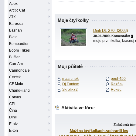
Apex
Arctic Cat
ATK
Moje čtyřkolky
Barossa
Bashan
Dinli DL 270 (2008)
30.04.2009, Komentáře:
9
Blata
moje první kolka, krásnej 
Bombardier
Boom Trikes
Buffler
Can-Am
Moji přátelé
Cannondale
Cectek
maartinek
pool-450
CF Moto
Dj.Funtom
Řezňa-
Skrblík72
Rokec
Chang-jiang
Corvus
CPI
Aktivita ve fóru:
Čína
Dinli
E-atv
Založená té
E-ton
Muži na čtyřkolkách zachránili les