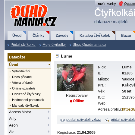
QuadMania.cz
Quadma
Úvod
Články
Závody
Katalog čtyřkolek
Bazar
Přidat čtyřkolku
Moje čtyřkolky
Shop Quadmania.cz
Lume
Databáze
Úvod
Nick:
Lume
Vyhledávání
ID:
81265
Dnes přidané
Město:
Valdice
Včera přidané
Kraj:
Králov
Online uživatelé
Věk:
50 let
Odcizené čtyřkolky
Registrovaný
ICQ:
152595
Hodnocení pneumatik
Offline
Web:
Manuály čtyřkolek
Adresa profilu:
https:/
Access Motor
Adly
poslat uživateli vzkaz
přidat uživatel
Aeon
Aie
Registrace:
21.04.2009