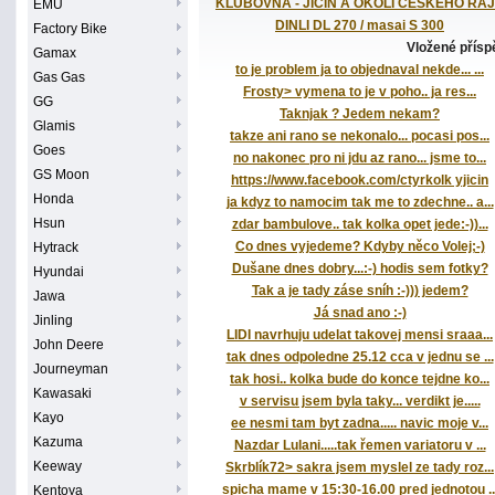
KLUBOVNA - JIČÍN A OKOLÍ ČESKÉHO RÁ
EMU
DINLI DL 270 / masai S 300
Factory Bike
Vložené přís
Gamax
to je problem ja to objednaval nekde... ...
Gas Gas
Frosty> vymena to je v poho.. ja res...
GG
Taknjak ? Jedem nekam?
Glamis
takze ani rano se nekonalo... pocasi pos...
Goes
no nakonec pro ni jdu az rano... jsme to...
GS Moon
https://www.facebook.com/ctyrkolk yjicin
Honda
ja kdyz to namocim tak me to zdechne.. a...
Hsun
zdar bambulove.. tak kolka opet jede:-))...
Co dnes vyjedeme? Kdyby něco Volej;-)
Hytrack
Dušane dnes dobry...:-) hodis sem fotky?
Hyundai
Tak a je tady záse sníh :-))) jedem?
Jawa
Já snad ano :-)
Jinling
LIDI navrhuju udelat takovej mensi sraaa...
John Deere
tak dnes odpoledne 25.12 cca v jednu se ...
Journeyman
tak hosi.. kolka bude do konce tejdne ko...
Kawasaki
v servisu jsem byla taky... verdikt je.....
Kayo
ee nesmi tam byt zadna..... navic moje v...
Kazuma
Nazdar Lulani.....tak řemen variatoru v ...
Keeway
Skrblík72> sakra jsem myslel ze tady roz...
spicha mame v 15:30-16.00 pred jednotou ..
Kentoya