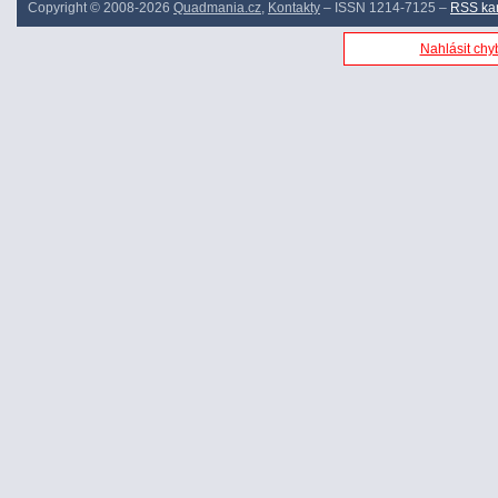
Copyright © 2008-2026
Quadmania.cz
,
Kontakty
– ISSN 1214-7125 –
RSS ka
Nahlásit chyb