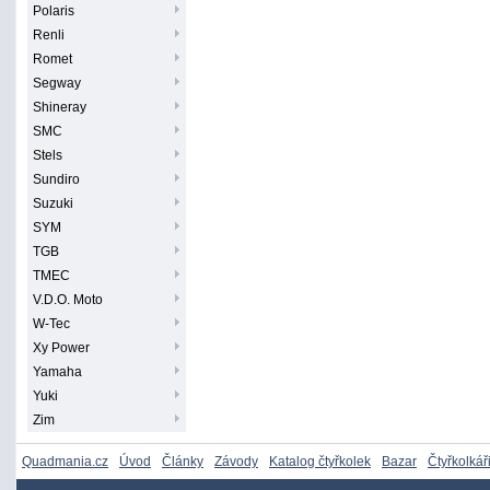
Polaris
Renli
Romet
Segway
Shineray
SMC
Stels
Sundiro
Suzuki
SYM
TGB
TMEC
V.D.O. Moto
W-Tec
Xy Power
Yamaha
Yuki
Zim
Quadmania.cz
Úvod
Články
Závody
Katalog čtyřkolek
Bazar
Čtyřkolkář