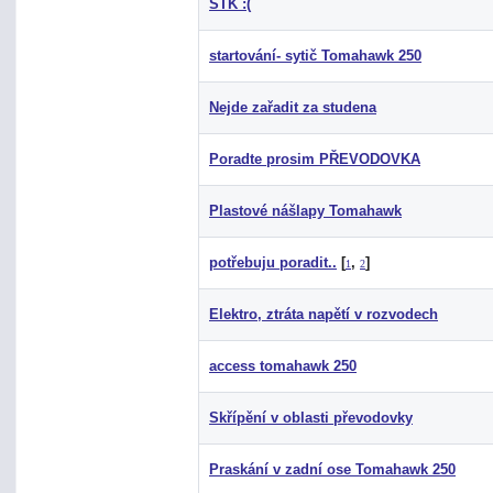
STK :(
startování- sytič Tomahawk 250
Nejde zařadit za studena
Poradte prosim PŘEVODOVKA
Plastové nášlapy Tomahawk
potřebuju poradit..
[
,
]
1
2
Elektro, ztráta napětí v rozvodech
access tomahawk 250
Skřípění v oblasti převodovky
Praskání v zadní ose Tomahawk 250