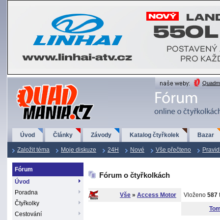
QuadMania.cz
Quadma
Úvod
Články
Závody
Katalog čtyřkolek
Bazar
Založit téma
Moje diskuze
24H
Nové
Vše přečteno
Pravid
Fórum
Fórum o čtyřkolkách
Úvod
Poradna
Vše
»
Access Motor
Vloženo
587
Čtyřkolky
Tom
Cestování