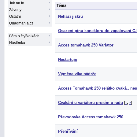
Jak na to
Téma
Závody
Nehazi jiskru
Ostatní
Quadmania.cz
Osazeni pinu konektoru do zapalovani C.
Fóra o čtyřkolkách
Nástěnka
Acces tomahawk 250 Variator
Nestartuje
Výměna víka nádrže
Access Tomahawk 250 relátko cvaká.. nest
Cvakání u variátoru-prosím o radu
[
,
]
1
2
Převodovka Access tomahawk 250
Přehřívání