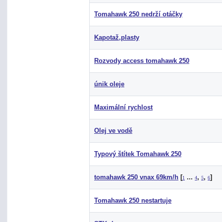
Tomahawk 250 nedrží otáčky
Kapotaž,plasty
Rozvody access tomahawk 250
únik oleje
Maximální rychlost
Olej ve vodě
Typový štítek Tomahawk 250
tomahawk 250 vnax 69km/h
[
...
,
,
]
1
4
5
6
Tomahawk 250 nestartuje