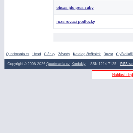
obcas jde pres zuby
rozsirovaci podlozky
Quadmania.cz
Úvod
Články
Závody
Katalog čtyřkolek
Bazar
Čtyřkolkář
Copyright © 2008-2026
Quadmania.cz
,
Kontakty
– ISSN 1214-7125 –
RSS ka
Nahlásit chyb