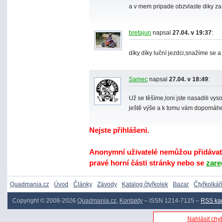
a v mem pripade obzvlaste diky z
bretajun
napsal
27.04. v 19:37
:
díky díky luční jezdci,snažíme se 
Samec
napsal
27.04. v 18:49
:
Už se těšíme,loni jste nasadili vys
ještě výše a k tomu vám dopomáh
Nejste přihlášeni.
Anonymní uživatelé nemůžou přidávat 
pravé horní části stránky nebo se
zare
Quadmania.cz
Úvod
Články
Závody
Katalog čtyřkolek
Bazar
Čtyřkolkář
Copyright © 2008-2026
Quadmania.cz
,
Kontakty
– ISSN 1214-7125 –
RSS ka
Nahlásit chyb