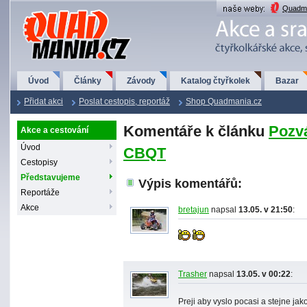
QuadMania.cz
Quadma
Úvod
Články
Závody
Katalog čtyřkolek
Bazar
Přidat akci
Poslat cestopis, reportáž
Shop Quadmania.cz
Komentáře k článku
Pozvá
Akce a cestování
Úvod
CBQT
Cestopisy
Představujeme
Výpis komentářů:
Reportáže
Akce
bretajun
napsal
13.05. v 21:50
:
Trasher
napsal
13.05. v 00:22
:
Preji aby vyslo pocasi a stejne j