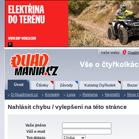
QuadMania.cz
Quadma
Úvod
Články
Závody
Katalog čtyřkolek
Bazar
O Quadmanii.cz
Kontakty
Loga
Reklama
Neplatiči
Shop 
Nahlásit chybu / vylepšení na této stránce
Vaše jméno
Váš e-mail
Typ dotazu