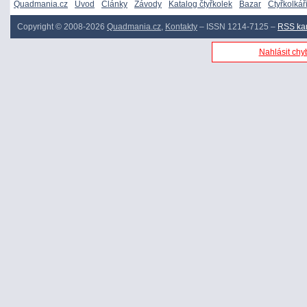
Quadmania.cz
Úvod
Články
Závody
Katalog čtyřkolek
Bazar
Čtyřkolkář
Copyright © 2008-2026
Quadmania.cz
,
Kontakty
– ISSN 1214-7125 –
RSS ka
Nahlásit chyb