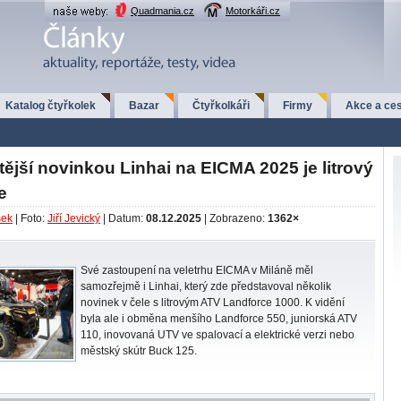
Quadmania.cz
Motorkáři.cz
Katalog čtyřkolek
Bazar
Čtyřkolkáři
Firmy
Akce a ces
tější novinkou Linhai na EICMA 2025 je litrový
e
šek
| Foto:
Jiří Jevický
| Datum:
08.12.2025
| Zobrazeno:
1362×
Své zastoupení na veletrhu EICMA v Miláně měl
samozřejmě i Linhai, který zde představoval několik
novinek v čele s litrovým ATV Landforce 1000. K vidění
byla ale i obměna menšího Landforce 550, juniorská ATV
110, inovovaná UTV ve spalovací a elektrické verzi nebo
městský skútr Buck 125.