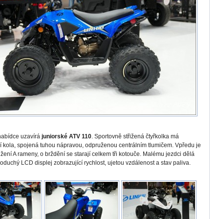
nabídce uzavírá
juniorské ATV 110
. Sportovně střižená čtyřkolka má
 kola, spojená tuhou nápravou, odpruženou centrálním tlumičem. Vpředu je
žení A rameny, o brždění se starají celkem tři kotouče. Malému jezdci dělá
oduchý LCD displej zobrazující rychlost, ujetou vzdálenost a stav paliva.