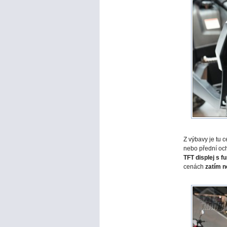
Z výbavy je tu c
nebo přední och
TFT displej s f
cenách
zatím 