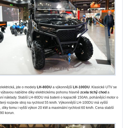
elektrická, jde o modely
LH-80DU
a výkonnější
LH-100DU
. Klasické UTV se
í výbavou nabídne díky elektrickému pohonu hlavně
zcela tichý chod
a
sní náklady. Slabší LH-80DU má baterii o kapacitě 150Ah, pohánějící motor o
terý rozjede stroj na rychlost 55 km/h. Výkonnější LH-100DU má vyšší
, díky tomu i vyšší výkon 20 kW a maximální rychlost 60 km/h. Cena slabší
990 korun.