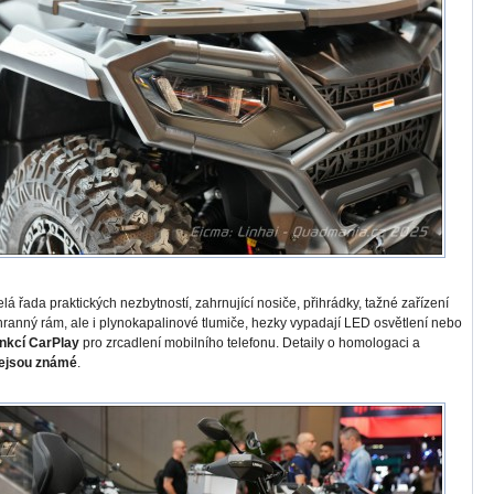
elá řada praktických nezbytností, zahrnující nosiče, přihrádky, tažné zařízení
ranný rám, ale i plynokapalinové tlumiče, hezky vypadají LED osvětlení nebo
unkcí CarPlay
pro zrcadlení mobilního telefonu. Detaily o homologaci a
nejsou známé
.