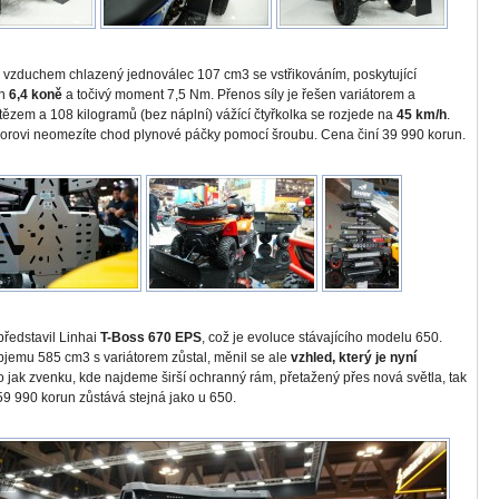
 vzduchem chlazený jednoválec 107 cm3 se vstřikováním, poskytující
on
6,4 koně
a točivý moment 7,5 Nm. Přenos síly je řešen variátorem a
ězem a 108 kilogramů (bez náplní) vážící čtyřkolka se rozjede na
45 km/h
.
orovi neomezíte chod plynové páčky pomocí šroubu. Cena činí 39 990 korun.
ředstavil Linhai
T-Boss 670 EPS
, což je evoluce stávajícího modelu 650.
jemu 585 cm3 s variátorem zůstal, měnil se ale
vzhled, který je nyní
to jak zvenku, kde najdeme širší ochranný rám, přetažený přes nová světla, tak
259 990 korun zůstává stejná jako u 650.