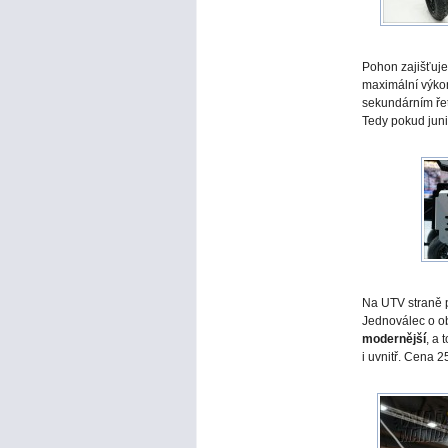
Pohon zajišťuje
maximální výk
sekundárním řet
Tedy pokud juni
Na UTV straně p
Jednoválec o ob
modernější
, a 
i uvnitř. Cena 