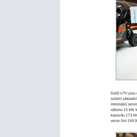
Další UTV jsou 
solidní základn
minimální servi
výkonu 15 kW, k
kapacitu 173 Ah
verze činí 249 