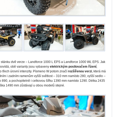
na stánku dvě verze – Landforce 1000 L EPS a Landforce 1000 WL EPS. Jak
ovídá, obě varianty jsou vybaveny
elektrickým posilovačem řízení
,
o třech úrovní intenzity. Písmeno W potom značí
rozšířenou verzi
, která má
dním i zadním ramenům vyšší světlost – 310 mm namísto 280, vyšší sedlo –
 890, a pochopitelně i celkovou šířku 1390 mm namísto 1290. Délka 2435
ýška 1490 mm zůstávají u obou modelů stejné.