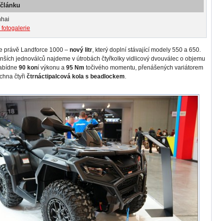
 článku
nhai
 fotogalerie
je právě Landforce 1000 –
nový litr
, který doplní stávající modely 550 a 650.
nších jednoválců najdeme v útrobách čtyřkolky vidlicový dvouválec o objemu
nabídne
90 kon
í výkonu a
95 Nm
točivého momentu, přenášených variátorem
chna čtyři
čtrnáctipalcová kola s beadlockem
.