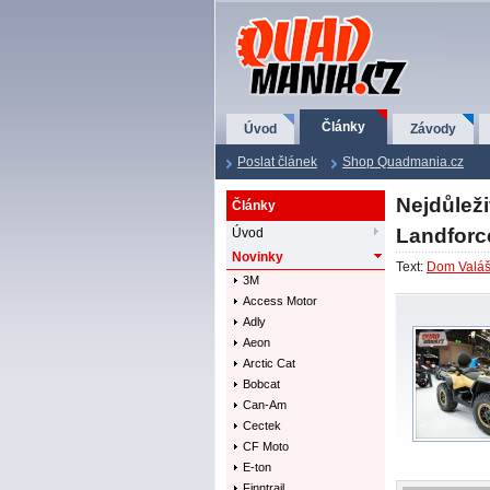
QuadMania.cz
Články
Úvod
Závody
Poslat článek
Shop Quadmania.cz
Nejdůleži
Články
Landforc
Úvod
Novinky
Text:
Dom Valá
3M
Access Motor
Adly
Aeon
Arctic Cat
Bobcat
Can-Am
Cectek
CF Moto
E-ton
Finntrail