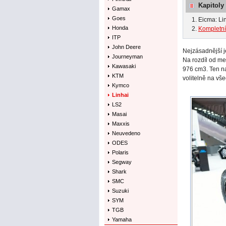
Kapitoly
Gamax
Goes
Eicma: Li
Honda
Kompletní
ITP
John Deere
Nejzásadnější 
Journeyman
Na rozdíl od me
Kawasaki
976 cm3. Ten 
KTM
volitelně na vše
Kymco
Linhai
LS2
Masai
Maxxis
Neuvedeno
ODES
Polaris
Segway
Shark
SMC
Suzuki
SYM
TGB
Yamaha