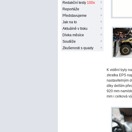
Redakční testy
100x
Reportáže
Představujeme
Jak na to
Aktuálně v tisku
Dívka měsíce
Soutěže
Zkušenosti s quady
K vidění byly 
zkratka EPS nap
nastavitelným d
díky delším pře
920 mm namísto
mm i celková v