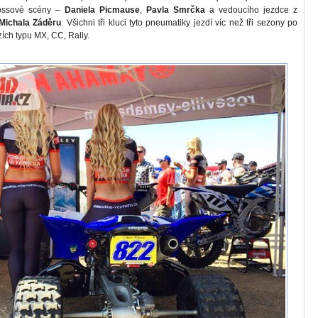
ossové scény –
Daniela Picmause
,
Pavla Smrčka
a vedoucího jezdce z
Michala Záděru
. Všichni tři kluci tyto pneumatiky jezdí víc než tři sezony po
ích typu MX, CC, Rally.