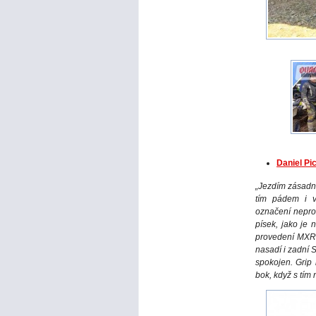
Daniel P
„Jezdím zásadně
tím pádem i 
označení nepr
písek, jako je 
provedení MXR 
nasadí i zadní 
spokojen. Grip 
bok, když s tím 