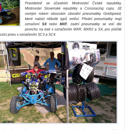
Pravidelně se účastním Mistrovství České republiky,
Mistrovství Slovenské republiky a Crossracing cupu. Již
osmým rokem obouvám závodní pneumatiky Goldspeed,
které nabízí několik typů směsí. Přední pneumatiky mají
označení
SX
nebo
MXF
, zadní pneumatiky se volí dle
povrchu na trati s označením MXR, MXR2 a SX, pro písčité
spozici pneu s označením SC3 a SC4.