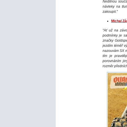
Nedílnou součá
návleky na tlu
zakoupit."
Michal Zá
"Ať už na záv
podmínky je sa
značky Goldspe
jezdím téměř v
nazouvám SX ne
tím je pravdě
porovnáním jin
rozměr předních