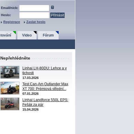
Email/nick:
Heslo:
Registrace
Zaslat heslo
tování
Video
Fórum
Nepřehlédněte
Linhai LH-80DU: Lehce a v
tichosti
17.03.2026
Test Can-Am Outlander Max
XT 700: Prémiová střední...
07.01.2026
Linhai Landforce 550L EPS:
Fešák za pár
15.04.2026