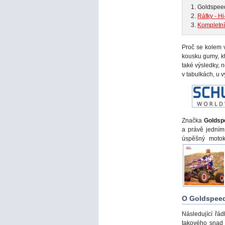
Goldspee
Ráfky - H
Kompletní
Proč se kolem 
kousku gumy, kt
také výsledky, 
v tabulkách, u v
Značka
Goldsp
a právě jedním
úspěšný motok
O Goldspeed
Následující řá
takového snad 