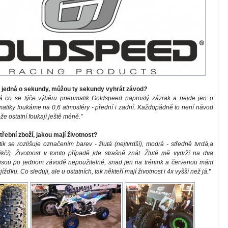
 jedná o sekundy, můžou ty sekundy vyhrát závod
?
á co se týče výběru pneumatik Goldspeed naprostý zázrak a nejde jen o
atiky foukáme na 0,6 atmosféry - přední i
zadní. Každopádně to není návod
že ostatní foukají ještě méně."
řební zboží, jakou mají životnost?
k se rozlišuje označením barev - žlutá (nejtvrdší), modrá -
středně tvrdá,a
kčí). Životnost v tomto případě jde strašně znát. Žluté mě vydrží na dva
jsou po jednom závodě nepoužitelné, snad jen na trénink a červenou mám
jížďku. Co sleduji, ale u ostatních, tak někteří mají životnost i 4x vyšší než já.
"