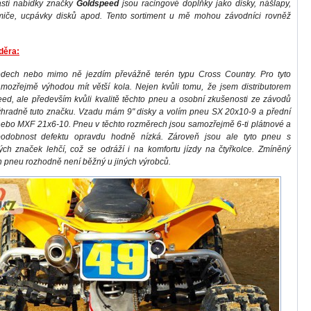
stí nabídky značky
Goldspeed
jsou racingové doplňky jako disky, nášlapy,
miče, ucpávky disků apod. Tento sortiment u mě mohou závodníci rovněž
děra:
odech nebo mimo ně jezdím převážně terén typu Cross Country. Pro tyto
mozřejmě výhodou mít větší kola. Nejen kvůli tomu, že jsem distributorem
ed, ale především kvůli kvalitě těchto pneu a osobní zkušenosti ze závodů
ýhradně tuto značku. Vzadu mám 9" disky a volím pneu SX 20x10-9 a přední
bo MXF 21x6-10. Pneu v těchto rozměrech jsou samozřejmě 6-ti plátnové a
podobnost defektu opravdu hodně nízká. Zároveň jsou ale tyto pneu s
ých značek lehčí, což se odráží i na komfortu jízdy na čtyřkolce. Zmíněný
 pneu rozhodně není běžný u jiných výrobců.