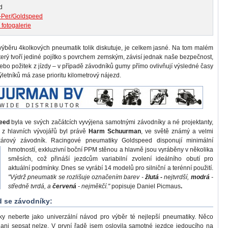
d
i-Per/Goldspeed
 fotogalerie
výběru 4kolkových pneumatik tolik diskutuje, je celkem jasné. Na tom malém
erý tvoří jediné pojítko s povrchem zemským, závisí jednak naše bezpečnost,
nebo požitek z jízdy – v případě závodníků gumy přímo ovlivňují výsledné časy
ýletníků má zase prioritu kilometrový nájezd.
eed
byla ve svých začátcích vyvýjena samotnými závodníky a né projektanty,
 z hlavních vývojářů byl právě
Harm Schuurman
, ve světě známý a velmi
árový závodník. Racingové pneumatiky Goldspeed disponují
minimální
hmotností, exkluzivní boční PPM stěnou a hlavně jsou vyráběny v několika
směsích, což přináší jezdcům variabilní zvolení ideálního obutí pro
aktuální podmínky. Dnes se vyrábí 14 modelů pro silniční a terénní použití.
"Výdrž pneumatik se rozlišuje označením barev -
žlutá -
nejtvrdší,
modrá
-
středně tvrdá, a
červená
- nejměkčí."
popisuje Daniel Picmaus
.
 se závodníky:
dky neberte jako univerzální návod pro výběr té nejlepší pneumatiky. Něco
ani sepsat nelze. V první řadě jsem oslovila samotné jezdce jedoucího na