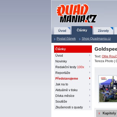
QuadMania.cz
Články
Úvod
Závody
Poslat článek
Shop Quadmania.cz
Goldspee
Články
Úvod
Text:
Ollie Rou
Tereza Photo |
Novinky
Redakční testy
100x
Reportáže
Představujeme
Jak na to
Aktuálně v tisku
Dívka měsíce
Soutěže
Zkušenosti s quady
Kapitoly