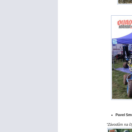
Pavel Sm
"Závodům na čty