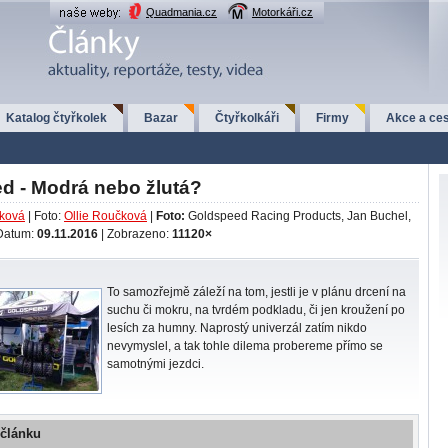
Quadmania.cz
Motorkáři.cz
Katalog čtyřkolek
Bazar
Čtyřkolkáři
Firmy
Akce a ces
d - Modrá nebo žlutá?
čková
| Foto:
Ollie Roučková
|
Foto:
Goldspeed Racing Products, Jan Buchel,
 Datum:
09.11.2016
| Zobrazeno:
11120×
To samozřejmě záleží na tom, jestli je v plánu drcení na
suchu či mokru, na tvrdém podkladu, či jen kroužení po
lesích za humny. Naprostý univerzál zatím nikdo
nevymyslel, a tak tohle dilema probereme přímo se
samotnými jezdci.
 článku