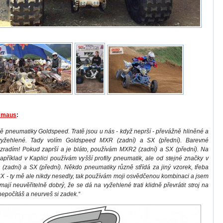
icmaus
:
 pneumatiky Goldspeed. Tratě jsou u nás - když neprší - převážně hliněné a
vyžehlené. Tady volím Goldspeed MXR (zadní) a
SX (přední). Barevné
ozradím! Pokud
zaprší a je bláto, používám MXR2 (zadní) a SX (přední). Na
například v Kaplici používám vyšší profily pneumatik, ale od stejné značky v
(zadní) a SX (přední). Někdo pneumatiky různě střídá za jiný vzorek, třeba
SX - ty mě ale nikdy nesedly, tak používám moji osvědčenou kombinaci a jsem
mají neuvěřitelně dobrý, že se dá na vyžehlené trati klidně převrátit stroj na
nepočítáš a neurveš si zadek.“