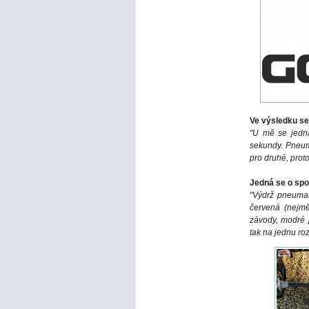
Ve výsledku se
"U mě se
jedn
sekundy
. Pneum
pro dr
uhé, proto
Jedná se o spot
"Výdrž pneumati
červená (nejmě
závody, modré 
tak na jednu roz