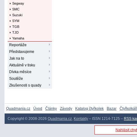
Segway
SMC
Suzuki
SYM
TGB
TJD
Yamaha
Reportáže
Představujeme
Jak na to
Aktuálně v tisku
Dívka měsíce
Soutěže
Zkušenosti s quady
Quadmania.cz
Úvod
Články
Závody
Katalog čtyřkolek
Bazar
Čtyřkolkář
Copyright © 2008-2026
Quadmania.cz
,
Kontakty
– ISSN 1214-7125 –
RSS ka
Nahlásit chyb