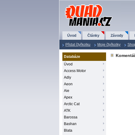
QuadMania.cz
Úvod
Články
Závody
Přidat čtyřkolku
Moje čtyřkolky
Sho
Komentář
Databáze
Úvod
Access Motor
Adly
Aeon
Aie
Apex
Arctic Cat
ATK
Barossa
Bashan
Blata