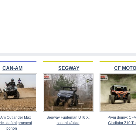
CAN-AM
SEGWAY
CF MOT
Am Outlander Max
Segway Fugleman UT6 X:
První dojmy: CF
ric: Ideální pracovní
solidní základ
Gladiator Z10 Tu
pohon