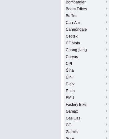
Bombardier
Boom Trikes
Buffler
Can-Am
Cannondale
Cectek
CF Moto
Chang-jiang
Corvus
CPI
Čína
Dinli
E-atv
E-ton
EMU
Factory Bike
Gamax
Gas Gas
GG
Glamis
Goes