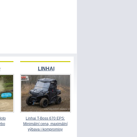
O
LINHAI
Moto
Linhai T-Boss 670 EPS:
rbo
Minimální cena, maximální
výbava i kompromisy