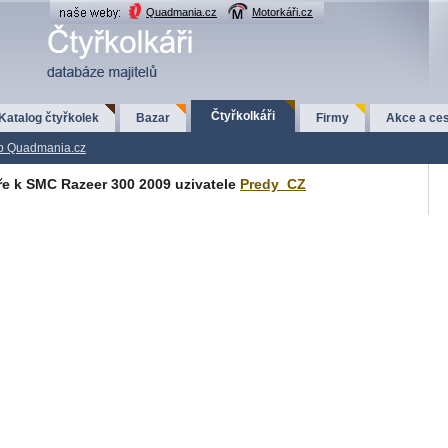
Quadmania.cz
Motorkáři.cz
Čtyřkolkáři
Katalog čtyřkolek
Bazar
Firmy
Akce a ces
p Quadmania.cz
e k SMC Razeer 300 2009 uzivatele
Predy_CZ