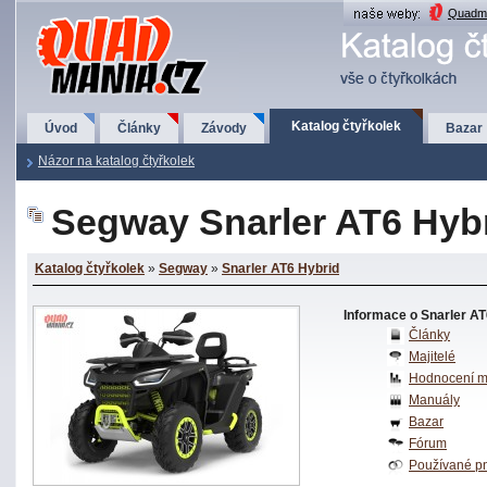
QuadMania.cz
Quadma
Katalog čtyřkolek
Úvod
Články
Závody
Bazar
Názor na katalog čtyřkolek
Segway Snarler AT6 Hyb
Katalog čtyřkolek
»
Segway
»
Snarler AT6 Hybrid
Informace o Snarler AT
Články
Majitelé
Hodnocení ma
Manuály
Bazar
Fórum
Používané p