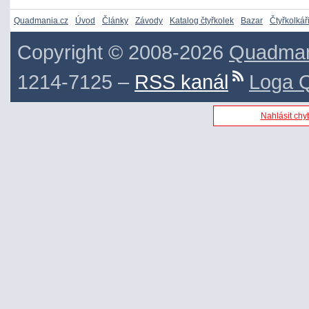
Quadmania.cz
Úvod
Články
Závody
Katalog čtyřkolek
Bazar
Čtyřkolkář
Copyright © 2008-2026
Quadman
1214-7125 –
RSS kanál
Loga Q
Nahlásit chyb