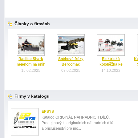
Články o firmách
Radlice Shark
Sněhové frézy
Elektrická
Ke
nejenom na sníh
Bercomac
koloběžka ke
čtyřkolce zdarma
A
15.02.2025
03.02.2025
14.10.2022
Firmy v katalogu
EPSYS
Katalog ORIGINÁL NÁHRADNÍCH DÍLŮ.
Prodej nových originálních náhradních dílů
a příslušenství pro mo...