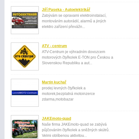
Jiří Paseka - Autoelektrikář
Zabývám se opravami elektroinstalací,
montováním autorádií, alarmů a jiných
elektro zařízení převážn...
ATV - centrum
ATV-Centrum je výhradním dovozcem
motorových čtyřkolek E-TON pro Českou a
Slovenskou Republiku a aut...
Martin kuchař
prodej levných čtyřkolek a
motorek,bezplatná motoinzerce
zdarma,motobazar
JAKEmoto-quad
Naše firma JAKEmoto-quad se zabývá
půjčováním čtyřkolek a sněžných skútrů.
Velmi oblíbenou aktivitou...