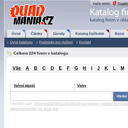
QuadMania.cz
Quadma
Úvod
Články
Závody
Katalog čtyřkolek
Bazar
Úvod katalogu
Podmínky pro vložení
Kontakt
Celkem 224 firem v katalogu
Vše
A
B
C
D
E
F
G
H
I
J
K
L
M
Vaření plastů
Vleky
Hledejte např.:
Jihomoravsk
Moravskoslezsk
journeyman
yamaha
Jihomora
Moravskoslezský
arc
arctic
ara