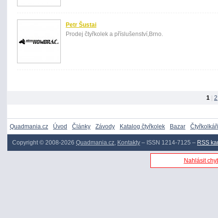
Petr Šustai
Prodej čtyřkolek a příslušenství,Brno.
1
|
2
Quadmania.cz
Úvod
Články
Závody
Katalog čtyřkolek
Bazar
Čtyřkolkář
Copyright © 2008-2026
Quadmania.cz
,
Kontakty
– ISSN 1214-7125 –
RSS ka
Nahlásit chyb