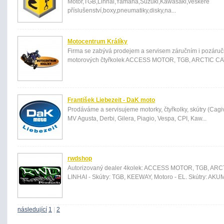
Motor,TGB,Linhai,Yamaha,Suzuki,Kawasaki,veškeré
příslušenství,boxy,pneumatiky,disky,na...
Motocentrum Králíky
Firma se zabývá prodejem a servisem záručním i pozáruč
motorových čtyřkolek ACCESS MOTOR, TGB, ARCTIC CAT
František Liebezeit - DaK moto
Prodáváme a servisujeme motorky, čtyřkolky, skútry (Cag
MV Agusta, Derbi, Gilera, Piagio, Vespa, CPI, Kaw...
rwdshop
Autorizovaný dealer 4kolek: ACCESS MOTOR, TGB, ARC
LINHAI - Skútry: TGB, KEEWAY, Motoro - EL. Skútry: AKUM
následující
1
|
2