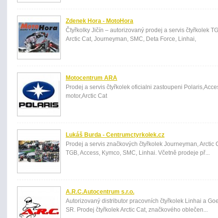
Zdenek Hora - MotoHora
Čtyřkolky Jičín – autorizovaný prodej a servis čtyřkolek T
Arctic Cat, Journeyman, SMC, Deta Force, Linhai,
Motocentrum ARA
Prodej a servis čtyřkolek oficialni zastoupeni Polaris,Acc
motor,Arctic Cat
Lukáš Burda - Centrumctyrkolek.cz
Prodej a servis značkových čtyřkolek Journeyman, Arctic C
TGB, Access, Kymco, SMC, Linhai. Včetně prodeje př...
A.R.C.Autocentrum s.r.o.
Autorizovaný distributor pracovních čtyřkolek Linhai a Go
SR. Prodej čtyřkolek Arctic Cat, značkového oblečen...