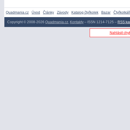
Quadmania.cz
Úvod
Články
Závody
Katalog čtyřkolek
Bazar
Čtyřkolkář
Copyright © 2008-2026
Quadmania.cz
,
Kontakty
– ISSN 1214-7125 –
RSS ka
Nahlásit chyb