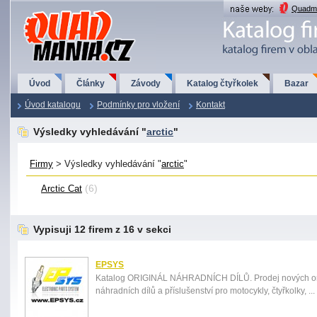
QuadMania.cz
Quadma
Úvod
Články
Závody
Katalog čtyřkolek
Bazar
Úvod katalogu
Podmínky pro vložení
Kontakt
Výsledky vyhledávání "
arctic
"
Firmy
> Výsledky vyhledávání "
arctic
"
(6)
Arctic Cat
Vypisuji 12 firem z 16 v sekci
EPSYS
Katalog ORIGINÁL NÁHRADNÍCH DÍLŮ. Prodej nových or
náhradních dílů a příslušenství pro motocykly, čtyřkolky, ...