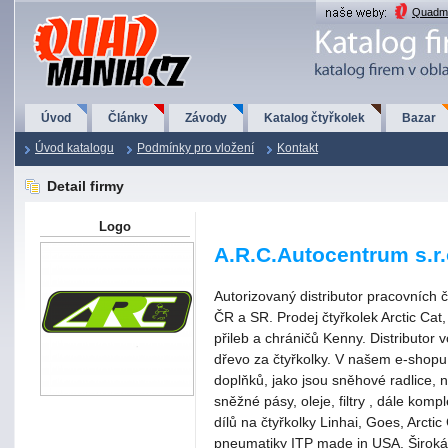
QuadMania.cz
Quadma
Úvod
Články
Závody
Katalog čtyřkolek
Bazar
Úvod katalogu
Podmínky pro vložení
Kontakt
Detail firmy
Logo
A.R.C.Autocentrum s.r.
Autorizovaný distributor pracovních 
ČR a SR. Prodej čtyřkolek Arctic Cat
přileb a chráničů Kenny. Distributor 
dřevo za čtyřkolky. V našem e-shopu
doplňků, jako jsou sněhové radlice, n
sněžné pásy, oleje, filtry , dále kom
dílů na čtyřkolky Linhai, Goes, Arctic 
pneumatiky ITP made in USA. Široká 