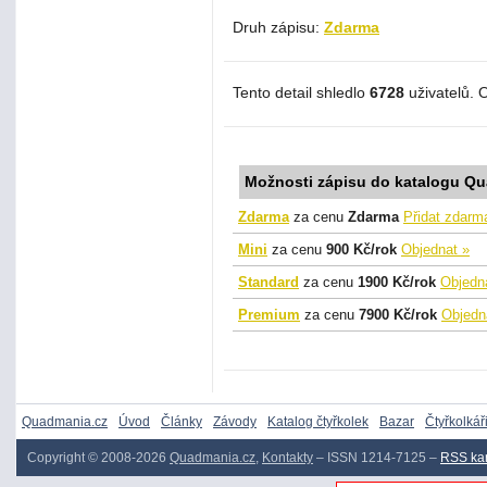
Druh zápisu:
Zdarma
Tento detail shledlo
6728
uživatelů. 
Možnosti zápisu do katalogu Q
Zdarma
za cenu
Zdarma
Přidat zdarm
Mini
za cenu
900 Kč/rok
Objednat »
Standard
za cenu
1900 Kč/rok
Objedn
Premium
za cenu
7900 Kč/rok
Objedn
Quadmania.cz
Úvod
Články
Závody
Katalog čtyřkolek
Bazar
Čtyřkolkář
Copyright © 2008-2026
Quadmania.cz
,
Kontakty
– ISSN 1214-7125 –
RSS ka