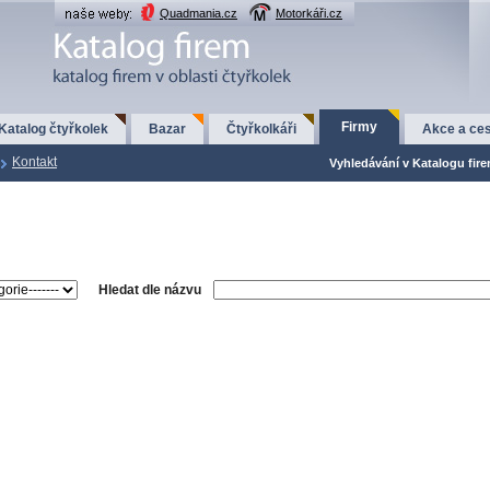
Quadmania.cz
Motorkáři.cz
Firmy
Katalog čtyřkolek
Bazar
Čtyřkolkáři
Akce a ces
Kontakt
Vyhledávání v Katalogu fir
Hledat dle názvu