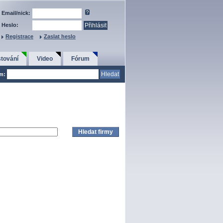
Email/nick:
Heslo:
Registrace
Zaslat heslo
tování
Video
Fórum
em: