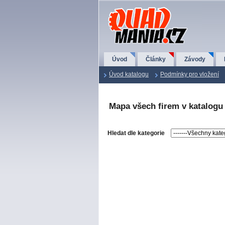
QuadMania.cz
Úvod
Články
Závody
Úvod katalogu
Podmínky pro vložení
Mapa všech firem v katalogu
Hledat dle kategorie