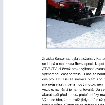
Značka Bercomac byla založena v Kana
se jedná o
rodinnou firmu
specializující
ATV/UTV, přičemž právě výkonné dvoust
významnou část portfolia. U nás se nabíze
dvě pro UTV. Liší se svými šířkami i pou
má svůj vlastní benzínový motor
, není
vozidle, na němž je namontovaná. Dá se ří
akorát tlačí před sebou, protože frézy maj
Výrobce říká, že montáž (když máte už p
vozidle může zůstat) se dá zvládnout
do