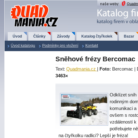
QuadMania.cz
Quadma
Úvod
Články
Závody
Katalog čtyřkolek
Bazar
Úvod katalogu
Podmínky pro vložení
Kontakt
Sněhové frézy Bercomac
Text:
Quadmania.cz
|
Foto:
Bercomac |
3463×
Odklízet sní
rodinným dom
komunikaci a 
ovšem s rost
vzdáleností k 
potřebujete ně
na čtyřkolku radlici? Lepší je fréza!