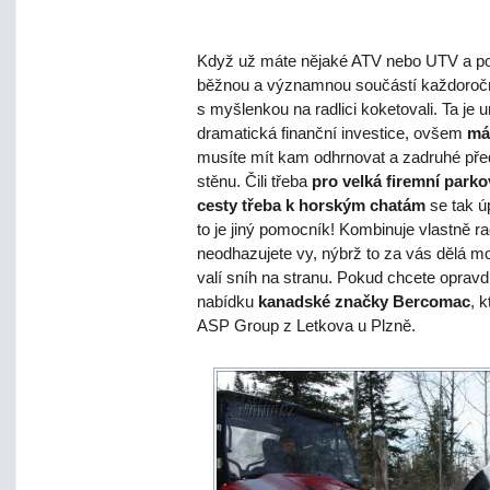
Když už máte nějaké ATV nebo UTV a poh
běžnou a významnou součástí každoroční
s myšlenkou na radlici koketovali. Ta je ur
dramatická finanční investice, ovšem
má 
musíte mít kam odhrnovat a zadruhé př
stěnu. Čili třeba
pro velká firemní park
cesty třeba k horským chatám
se tak 
to je jiný pomocník! Kombinuje vlastně rad
neodhazujete vy, nýbrž to za vás dělá mo
valí sníh na stranu. Pokud chcete opravdu
nabídku
kanadské značky Bercomac
, 
ASP Group z Letkova u Plzně.