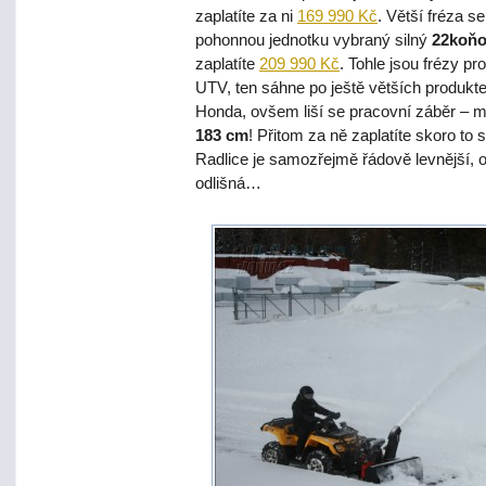
zaplatíte za ni
169 990 Kč
. Větší fréza 
pohonnou jednotku vybraný silný
22koňo
zaplatíte
209 990 Kč
. Tohle jsou frézy p
UTV, ten sáhne po ještě větších produk
Honda, ovšem liší se pracovní záběr –
183 cm
! Přitom za ně zaplatíte skoro to
Radlice je samozřejmě řádově levnější, o
odlišná…