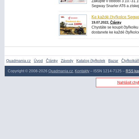
Zakupte v období 3.10.-31.1
Segway Snarler AT6 a získej
Ke každé čtyřkolce Segwa
19.07.2022,
Články
Chystáte se koupit čtyřkol
dostanete ke každé čtyřkolc
Quadmania.cz
Úvod
Články
Závody
Katalog čtyřkolek
Bazar
Čtyřkolkář
Copyright © 2008-2026
Quadmania.cz
,
Kontakty
– ISSN 1214-7125 –
RSS ka
Nahlásit chyb