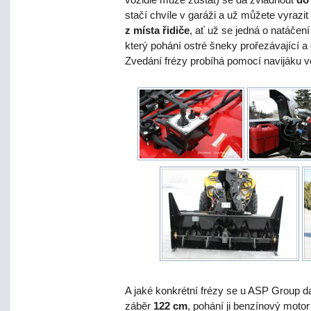
stačí chvíle v garáži a už můžete vyrazi
z místa řidiče
, ať už se jedná o natáčen
který pohání ostré šneky prořezávající a 
Zvedání frézy probíhá pomocí navijáku vo
A jaké konkrétní frézy se u ASP Group da
záběr
122 cm
, pohání ji benzínový moto