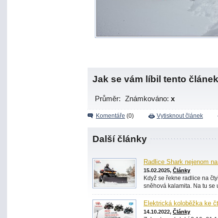
Jak se vám líbil tento článe
Průměr:
Známkováno:
x
Komentáře
(0)
Vytisknout článek
Další články
Radlice Shark nejenom na
15.02.2025,
Články
Když se řekne radlice na čt
sněhová kalamita. Na tu se ur
Elektrická koloběžka ke č
14.10.2022,
Články