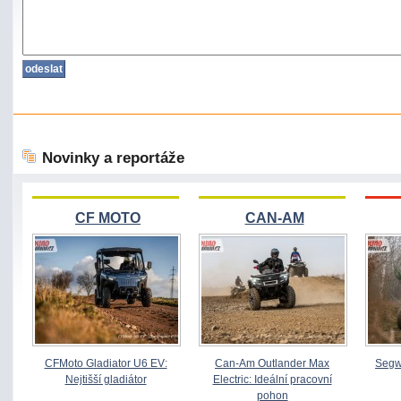
Novinky a reportáže
CF MOTO
CAN-AM
CFMoto Gladiator U6 EV:
Can-Am Outlander Max
Segw
Nejtišší gladiátor
Electric: Ideální pracovní
pohon