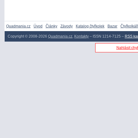
Quadmania.cz
Úvod
Články
Závody
Katalog čtyřkolek
Bazar
Čtyřkolkář
Copyright © 2008-2026
Quadmania.cz
,
Kontakty
– ISSN 1214-7125 –
RSS ka
Nahlásit chyb