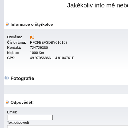
Jakékoliv info mě nebo
Informace o čtyřkolce
Odměna:
Kč
Číslo rámu:
RFCFBEFGDBY016158
Kontakt:
724729380
Najeto:
1000 Km
GPS:
49.9705686N, 14.8104761E
Fotografie
Odpovědět:
Email:
Text odpovědi