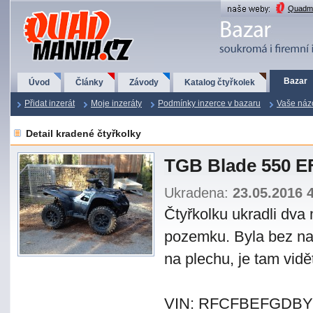
QuadMania.cz
Quadma
Bazar
Úvod
Články
Závody
Katalog čtyřkolek
Přidat inzerát
Moje inzeráty
Podmínky inzerce v bazaru
Vaše náz
Detail kradené čtyřkolky
TGB Blade 550 E
Ukradena:
23.05.2016 
Čtyřkolku ukradli dva 
pozemku. Byla bez na
na plechu, je tam vidě
VIN: RFCFBEFGDBY