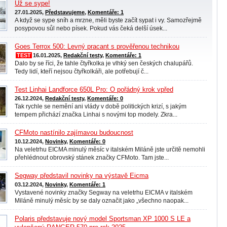
Už se sype!
27.01.2025,
Představujeme
,
Komentáře: 1
A když se sype sníh a mrzne, měli byste začít sypat i vy. Samozřejmě
posypovou sůl nebo písek. Pokud vás čeká delší úsek...
Goes Terrox 500: Levný pracant s prověřenou technikou
TEST
16.01.2025,
Redakční testy
,
Komentáře: 1
Dalo by se říci, že tahle čtyřkolka je vlhký sen českých chalupářů.
Tedy lidí, kteří nejsou čtyřkolkáři, ale potřebují č...
Test Linhai Landforce 650L Pro: O pořádný krok vpřed
26.12.2024,
Redakční testy
,
Komentáře: 0
Tak rychle se nemění ani vlády v době politických krizí, s jakým
tempem přichází značka Linhai s novými top modely. Zkra...
CFMoto nastínilo zajímavou budoucnost
10.12.2024,
Novinky
,
Komentáře: 0
Na veletrhu EICMA minulý měsíc v italském Miláně jste určitě nemohli
přehlédnout obrovský stánek značky CFMoto. Tam jste...
Segway představil novinky na výstavě Eicma
03.12.2024,
Novinky
,
Komentáře: 1
Vystavené novinky značky Segway na veletrhu EICMA v italském
Miláně minulý měsíc by se daly označit jako „všechno naopak...
Polaris představuje nový model Sportsman XP 1000 S LE a