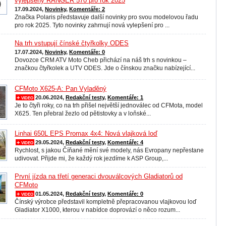
vylepšený RANGER 570 pro rok 2025
17.09.2024,
Novinky
,
Komentáře: 2
Značka Polaris představuje další novinky pro svou modelovou řadu
pro rok 2025. Tyto novinky zahrnují nová vylepšení pro ...
Na trh vstupují čínské čtyřkolky ODES
17.07.2024,
Novinky
,
Komentáře: 0
Dovozce CRM ATV Moto Cheb přichází na náš trh s novinkou –
značkou čtyřkolek a UTV ODES. Jde o čínskou značku nabízející...
CFMoto X625-A: Pan Vyladěný
+ video
20.06.2024,
Redakční testy
,
Komentáře: 1
Je to čtyři roky, co na trh přišel největší jednoválec od CFMota, model
X625. Ten přebral žezlo od pětistovky a v loňské...
Linhai 650L EPS Promax 4x4: Nová vlajková loď
+ video
29.05.2024,
Redakční testy
,
Komentáře: 4
Rychlost, s jakou Číňané mění své modely, nás Evropany nepřestane
udivovat. Přijde mi, že každý rok jezdíme k ASP Group,...
První jízda na třetí generaci dvouválcových Gladiatorů od
CFMoto
+ video
01.05.2024,
Redakční testy
,
Komentáře: 0
Čínský výrobce představil kompletně přepracovanou vlajkovou loď
Gladiator X1000, kterou v nabídce doprovází o něco rozum...