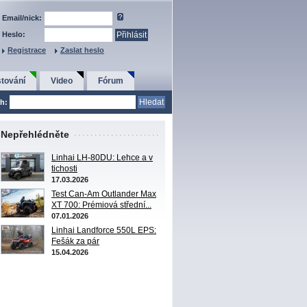
Email/nick:
Heslo:
Registrace
Zaslat heslo
tování
Video
Fórum
ch:
Nepřehlédněte
Linhai LH-80DU: Lehce a v
tichosti
17.03.2026
Test Can-Am Outlander Max
XT 700: Prémiová střední...
07.01.2026
Linhai Landforce 550L EPS:
Fešák za pár
15.04.2026