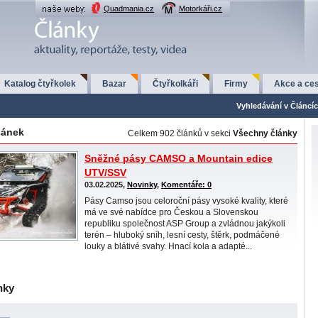
Quadmania.cz
Motorkáři.cz
Katalog čtyřkolek
Bazar
Čtyřkolkáři
Firmy
Akce a ces
Vyhledávání v Článcí
lánek
Celkem 902 článků v sekci
Všechny články
Sněžné pásy CAMSO a Mountain edice
UTV/SSV
03.02.2025,
Novinky
,
Komentáře: 0
Pásy Camso jsou celoroční pásy vysoké kvality, které
má ve své nabídce pro Českou a Slovenskou
republiku společnost ASP Group a zvládnou jakýkoli
terén – hluboký sníh, lesní cesty, štěrk, podmáčené
louky a blátivé svahy. Hnací kola a adapté...
nky