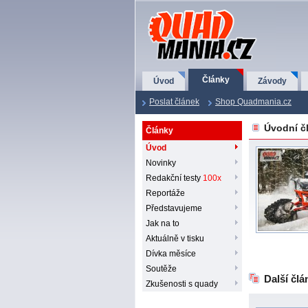
QuadMania.cz
Články
Úvod
Závody
Poslat článek
Shop Quadmania.cz
Úvodní č
Články
Úvod
Novinky
Redakční testy
100x
Reportáže
Představujeme
Jak na to
Aktuálně v tisku
Dívka měsíce
Soutěže
Další člá
Zkušenosti s quady