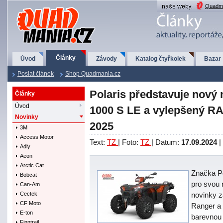
QuadMania.cz
Quadma
Články
Úvod
Závody
Katalog čtyřkolek
Bazar
Poslat článek
Shop Quadmania.cz
Polaris představuje nov
Články
Úvod
1000 S LE a vylepšený R
Novinky
2025
3M
Access Motor
Text:
TZ
| Foto:
TZ
| Datum:
17.09.2024
|
Adly
Aeon
Arctic Cat
Značka Po
Bobcat
pro svou 
Can-Am
Cectek
novinky z
CF Moto
Ranger a 
E-ton
barevnou 
Finntrail