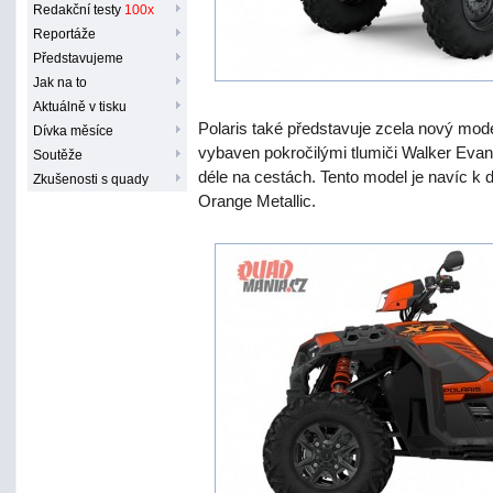
Redakční testy
100x
Reportáže
Představujeme
Jak na to
Aktuálně v tisku
Polaris také představuje zcela nový mo
Dívka měsíce
vybaven pokročilými tlumiči Walker Evan
Soutěže
déle na cestách. Tento model je navíc k 
Zkušenosti s quady
Orange Metallic.