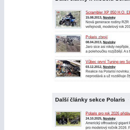
Scrambler XP 850 H.O. E
15.08.2013,
Novinky
Nová generace rodiny RZR 
veřejnosti, modelový rok 2014
Polaris zbrojí
08.04.2013,
Novinky
Jaro sice asi nikdy nepřijde
a polehoučku rozjíždějí. A s t
Vůbec první Tuning pro Sc
03.12.2012,
Novinky
Reakce na Polarisí novinku 
neprodává a už rozděluje čty
Další články sekce Polaris
Polaris pro rok 2026 při
24.10.2025,
Novinky
Americký offroadový gigant 
pro modelový ročník 2026. P