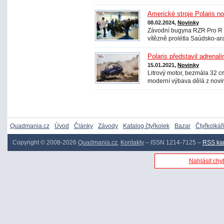
Americké stroje Polaris 
08.02.2024,
Novinky
Závodní bugyna RZR Pro R F
vítězně prolétla Saúdsko-ar
Polaris představil adrenal
15.01.2021,
Novinky
Litrový motor, bezmála 32 cm
moderní výbava dělá z novin
Quadmania.cz
Úvod
Články
Závody
Katalog čtyřkolek
Bazar
Čtyřkolkář
Copyright © 2008-2026
Quadmania.cz
,
Kontakty
– ISSN 1214-7125 –
RSS ka
Nahlásit chyb