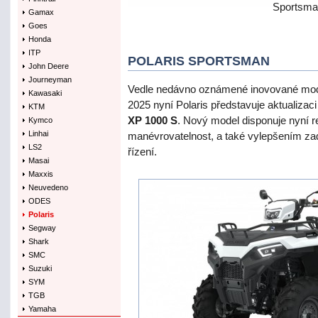
Sportsma
Gamax
Goes
Honda
ITP
POLARIS SPORTSMAN
John Deere
Journeyman
Vedle nedávno oznámené inovované mod
Kawasaki
2025 nyní Polaris představuje aktualiza
KTM
XP 1000 S
. Nový model disponuje nyní 
Kymco
Linhai
manévrovatelnost, a také vylepšením zadn
LS2
řízení.
Masai
Maxxis
Neuvedeno
ODES
Polaris
Segway
Shark
SMC
Suzuki
SYM
TGB
Yamaha