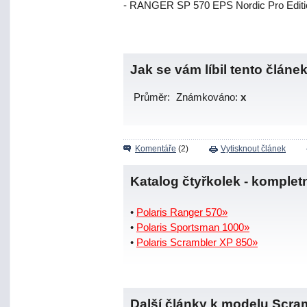
- RANGER SP 570 EPS Nordic Pro Edition
Jak se vám líbil tento článe
Průměr:
Známkováno:
x
Komentáře
(2)
Vytisknout článek
Katalog čtyřkolek - komplet
•
Polaris Ranger 570»
•
Polaris Sportsman 1000»
•
Polaris Scrambler XP 850»
Další články k modelu Scra