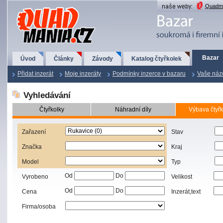
QuadMania.cz
Quadma
Bazar
Úvod
Články
Závody
Katalog čtyřkolek
Přidat inzerát
Moje inzeráty
Podmínky inzerce v bazaru
Vaše náz
Vyhledávání
Čtyřkolky
Náhradní díly
Výbava čtyřk
Zařazení
Stav
Značka
Kraj
Model
Typ
Od
Do
Vyrobeno
Velikost
Od
Do
Cena
Inzerát,text
Firma/osoba