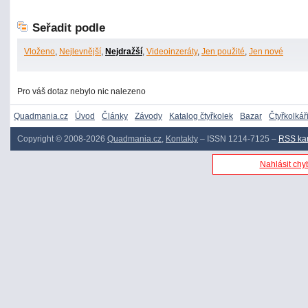
Seřadit podle
Vloženo
,
Nejlevnější
,
Nejdražší
,
Videoinzeráty
,
Jen použité
,
Jen nové
Pro váš dotaz nebylo nic nalezeno
Quadmania.cz
Úvod
Články
Závody
Katalog čtyřkolek
Bazar
Čtyřkolkář
Copyright © 2008-2026
Quadmania.cz
,
Kontakty
– ISSN 1214-7125 –
RSS ka
Nahlásit chyb