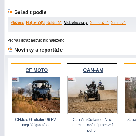
Seřadit podle
Vloženo
,
Nejlevnější
,
Nejdražší
,
Videoinzeráty
,
Jen použité
,
Jen nové
Pro váš dotaz nebylo nic nalezeno
Novinky a reportáže
CF MOTO
CAN-AM
CFMoto Gladiator U6 EV:
Can-Am Outlander Max
Segw
Nejtišší gladiátor
Electric: Ideální pracovní
pohon