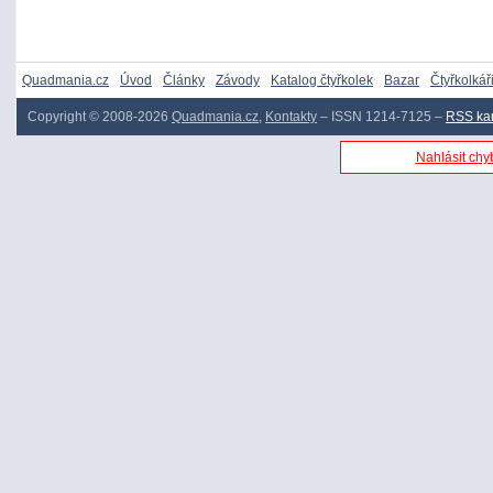
Quadmania.cz
Úvod
Články
Závody
Katalog čtyřkolek
Bazar
Čtyřkolkář
Copyright © 2008-2026
Quadmania.cz
,
Kontakty
– ISSN 1214-7125 –
RSS ka
Nahlásit chyb