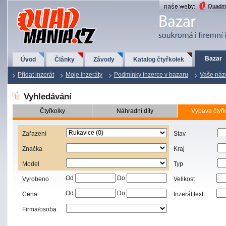
QuadMania.cz
Quadma
Bazar
Úvod
Články
Závody
Katalog čtyřkolek
Přidat inzerát
Moje inzeráty
Podmínky inzerce v bazaru
Vaše náz
Vyhledávání
Čtyřkolky
Náhradní díly
Výbava čtyřk
Zařazení
Stav
Značka
Kraj
Model
Typ
Od
Do
Vyrobeno
Velikost
Od
Do
Cena
Inzerát,text
Firma/osoba