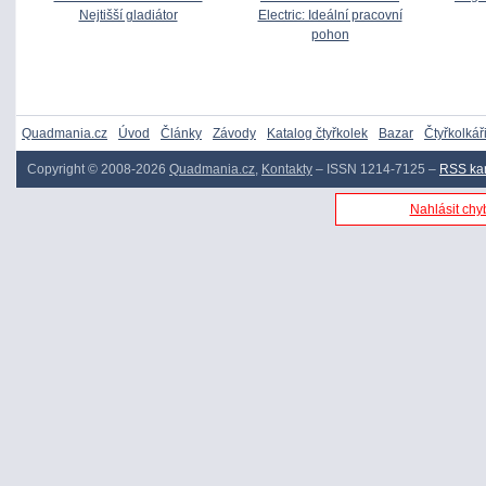
Nejtišší gladiátor
Electric: Ideální pracovní
pohon
Quadmania.cz
Úvod
Články
Závody
Katalog čtyřkolek
Bazar
Čtyřkolkář
Copyright © 2008-2026
Quadmania.cz
,
Kontakty
– ISSN 1214-7125 –
RSS ka
Nahlásit chyb