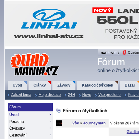
QuadMania.cz
Quadma
Úvod
Články
Závody
Katalog čtyřkolek
Bazar
Založit téma
Moje diskuze
24H
Nové
Vše přečteno
Pravid
Fórum
Fórum o čtyřkolkách
Úvod
Poradna
Vše
»
Journeyman
Vloženo
267
tém
Čtyřkolky
Gladia
Cestování