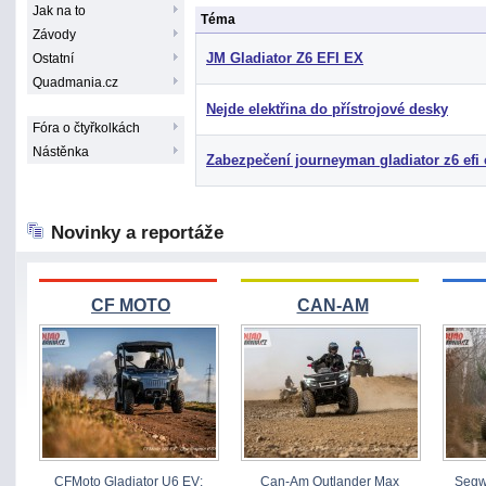
Jak na to
Téma
Závody
JM Gladiator Z6 EFI EX
Ostatní
Quadmania.cz
Nejde elektřina do přístrojové desky
Fóra o čtyřkolkách
Nástěnka
Zabezpečení journeyman gladiator z6 efi 
Novinky a reportáže
CF MOTO
CAN-AM
CFMoto Gladiator U6 EV:
Can-Am Outlander Max
Segw