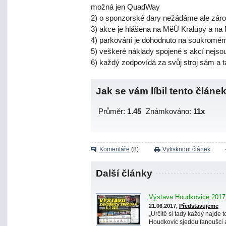
možná jen QuadWay
2) o sponzorské dary nežádáme ale záro
3) akce je hlášena na MěÚ Kralupy a na 
4) parkování je dohodnuto na soukro
5) veškeré náklady spojené s akcí nejs
6) každý zodpovídá za svůj stroj sám a 
Jak se vám líbil tento článe
Průměr:
1.45
Známkováno:
11x
Komentáře
(8)
Vytisknout článek
Další články
Výstava Houdkovice 2017
21.06.2017,
Představujeme
„Určitě si tady každý najde 
Houdkovic sjedou fanoušci a