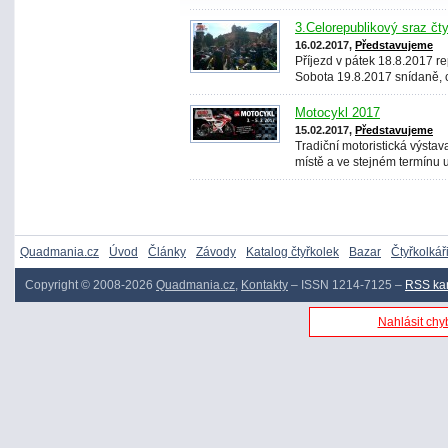
3.Celorepublikový sraz čt
16.02.2017,
Představujeme
Příjezd v pátek 18.8.2017 
Sobota 19.8.2017 snídaně, c
Motocykl 2017
15.02.2017,
Představujeme
Tradiční motoristická výsta
místě a ve stejném termínu 
Quadmania.cz
Úvod
Články
Závody
Katalog čtyřkolek
Bazar
Čtyřkolkář
Copyright © 2008-2026
Quadmania.cz
,
Kontakty
– ISSN 1214-7125 –
RSS ka
Nahlásit chyb