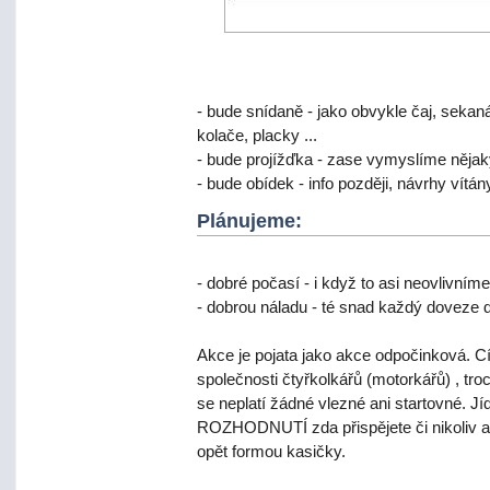
- bude snídaně - jako obvykle čaj, sekan
kolače, placky ...
- bude projížďka - zase vymyslíme něja
- bude obídek - info později, návrhy vítán
Plánujeme:
- dobré počasí - i když to asi neovlivníme
- dobrou náladu - té snad každý doveze 
Akce je pojata jako akce odpočinková. Cí
společnosti čtyřkolkářů (motorkářů) , tro
se neplatí žádné vlezné ani startovné. J
ROZHODNUTÍ zda přispějete či nikoliv ať
opět formou kasičky.