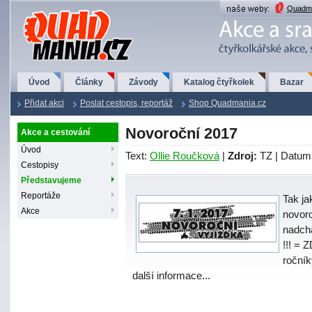
QuadMania.cz
Quadma
Úvod
Články
Závody
Katalog čtyřkolek
Bazar
Přidat akci
Poslat cestopis, reportáž
Shop Quadmania.cz
Novoroční 2017
Akce a cestování
Úvod
Text:
Ollie Roučková
|
Zdroj:
TZ | Datum
Cestopisy
Představujeme
Reportáže
Tak ja
Akce
novor
nadchá
!!! = 
ročník
další informace...