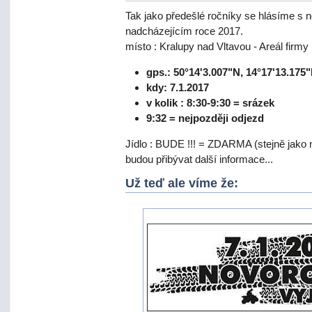
Tak jako předešlé ročníky se hlásíme s 
nadcházejícím roce 2017.
místo : Kralupy nad Vltavou - Areál firmy
gps.: 50°14'3.007"N, 14°17'13.175
kdy: 7.1.2017
v kolik : 8:30-9:30 = srázek
9:32 = nejpozději odjezd
Jídlo : BUDE !!! = ZDARMA (stejně jako 
budou přibývat další informace...
Už teď ale víme že: